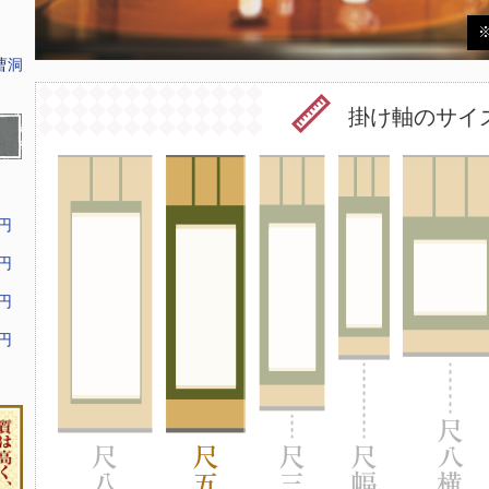
曹洞
掛け軸のサイ
9円
9円
9円
9円