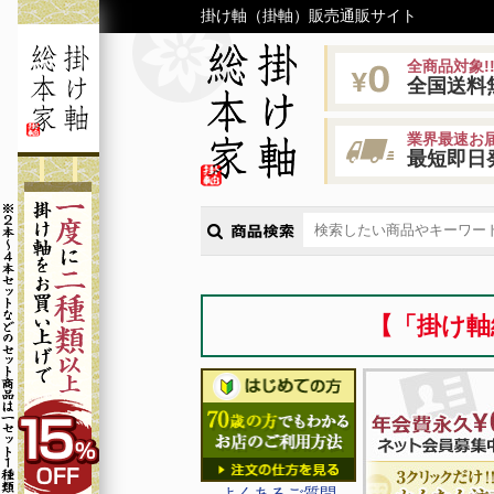
掛け軸（掛軸）販売通販サイト
全商品対象!
全国送料
業界最速お届
最短即日
【「掛け軸
よくあるご質問