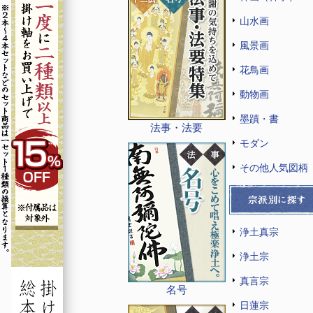
山水画
風景画
花鳥画
動物画
墨蹟・書
法事・法要
モダン
その他人気図柄
浄土真宗
浄土宗
真言宗
名号
日蓮宗