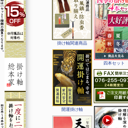
掛け軸関連商品
四本セット
開運掛け軸