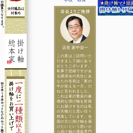
店長 家中栄一
この度はご訪問いた
だきまして誠にあり
がとうございます。
私事で恐縮ですがあ
る講演会の先生にあ
なたの名前は「家の
中が栄える一方」だ
ねと言われました。
これは家の繁栄の象
徴的な掛け軸を皆様
にお届けするのは私
の天職だと思い日々
精進しています。全
国の方に掛け軸を届
けたいという想いか
ら掛け軸の通販専門