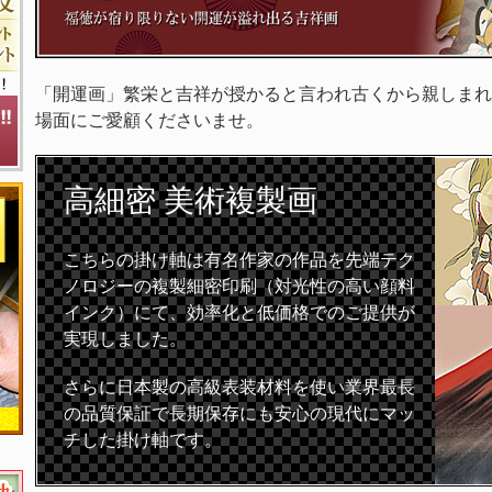
「開運画」繁栄と吉祥が授かると言われ古くから親しまれ
場面にご愛顧くださいませ。
高細密
美術複製画
こちらの掛け軸は有名作家の作品を先端テク
ノロジーの複製細密印刷（対光性の高い顔料
インク）にて、効率化と低価格でのご提供が
実現しました。
さらに日本製の高級表装材料を使い業界最長
の品質保証で長期保存にも安心の現代にマッ
チした掛け軸です。