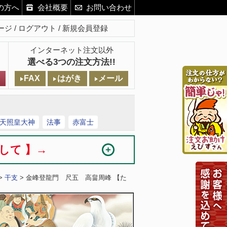
の方へ
会社概要
お問い合わせ
ージ
ログアウト
新規会員登録
インターネット注文以外
選べる3つの注文方法!!
FAX
はがき
メール
天照皇大神
法事
赤富士
まして 】→
>
干支
> 金峰登龍門 尺五 高畠周峰 【た