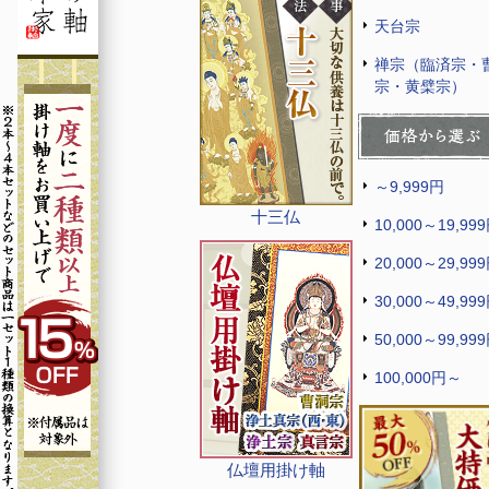
天台宗
禅宗（臨済宗・
宗・黄檗宗）
～9,999円
十三仏
10,000～19,99
20,000～29,99
30,000～49,99
50,000～99,99
100,000円～
仏壇用掛け軸