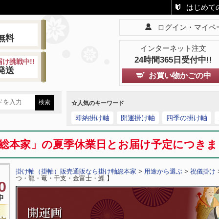
はじめて
ログイン・マイペ
!
無料
インターネット注文
24時間365日受付中!!
け挑戦中!!
発送
お買い物かごの中
☆人気のキーワード
即納掛け軸
開運掛け軸
四季の掛け軸
総本家」の夏季休業日とお届け予定につき
掛け軸（掛軸）販売通販なら掛け軸総本家
>
用途から選ぶ
>
祝儀掛け
つ・龍・竜・干支・金富士・鯉 】