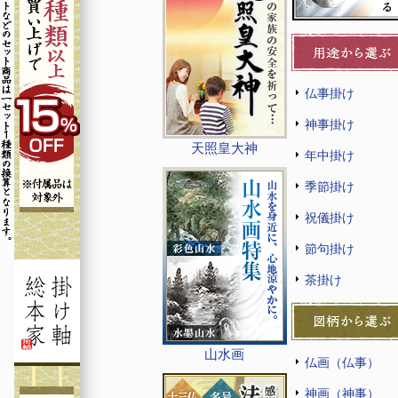
仏事掛け
神事掛け
天照皇大神
年中掛け
季節掛け
祝儀掛け
節句掛け
茶掛け
山水画
仏画（仏事）
神画（神事）