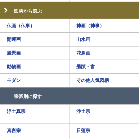
図柄から選ぶ
仏画（仏事）
神画（神事）
開運画
山水画
風景画
花鳥画
動物画
墨蹟・書
モダン
その他人気図柄
宗派別に探す
浄土真宗
浄土宗
真言宗
日蓮宗