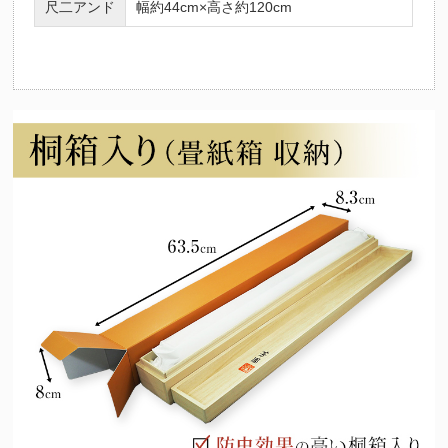
尺二アンド
幅約44cm×高さ約120cm