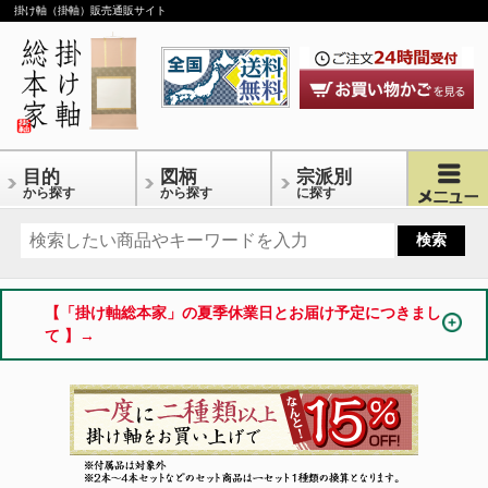
掛け軸（掛軸）販売通販サイト
目的
図柄
宗派別
から探す
から探す
に探す
【「掛け軸総本家」の夏季休業日とお届け予定につきまし
て 】→