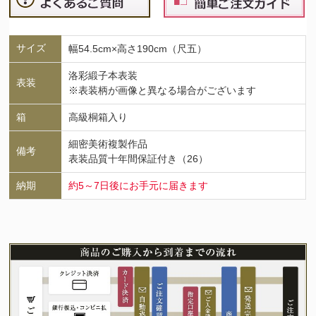
サイズ
幅54.5cm×高さ190cm（尺五）
洛彩緞子本表装
表装
※表装柄が画像と異なる場合がございます
箱
高級桐箱入り
細密美術複製作品
備考
表装品質十年間保証付き（26）
納期
約5～7日後にお手元に届きます