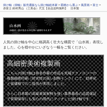
掛け軸（掛軸）販売通販なら掛け軸総本家
>
図柄から選ぶ
>
風景画
>
富士
>
赤富士 鈴村秀山 （三美会）尺五【全品送料無料】 日本製
人気の掛け軸を中心に格調高く壮大な構図で「山水画」表現し
ました。心を穏やかにいざなう一幅をご覧ください。
高細密
美術複製画
こちらの掛け軸は有名作家の作品を先端テクノロジーの
複製細密印刷（対光性の高い顔料インク）にて、効率化
と低価格でのご提供が実現しました。
さらに日本製の高級表装材料を使い業界最長の品質保証
で長期保存にも安心の現代にマッチした掛け軸です。