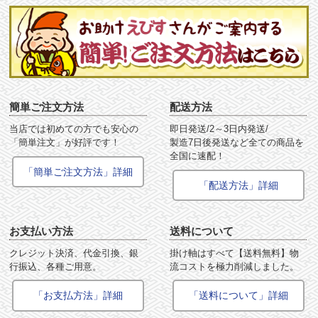
簡単ご注文方法
配送方法
当店では初めての方でも安心の
即日発送/2～3日内発送/
「簡単注文」が好評です！
製造7日後発送など全ての商品を
全国に速配！
「簡単ご注文方法」詳細
「配送方法」詳細
お支払い方法
送料について
クレジット決済、代金引換、銀
掛け軸はすべて【送料無料】物
行振込、各種ご用意。
流コストを極力削減しました。
「お支払方法」詳細
「送料について」詳細