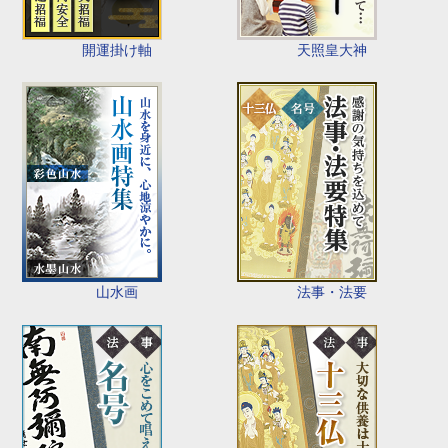
開運掛け軸
天照皇大神
山水画
法事・法要