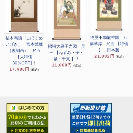
消災不動龍神図 江
枯木鳴鵙（こぼくめ
藤草淳 尺五 【特価
いげき） 宮本武蔵
招福大黒子之図 尺
】 日本製
（復刻画） 尺五
三 【ねずみ・子・
21,802円
【大特価
(税込)
鼠・干支 】！
30％OFF】!
11,660円
(税込)
17,480円
(税込)