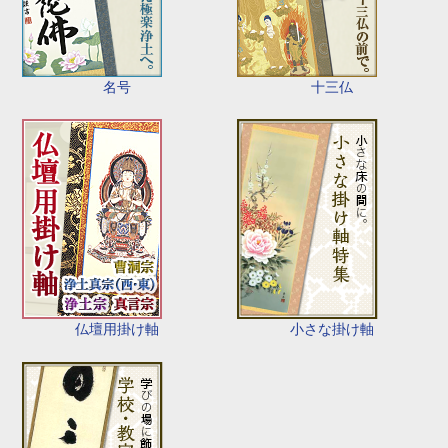
名号
十三仏
仏壇用掛け軸
小さな掛け軸