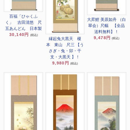
百福「ひゃくふ
大昇鯉 美原如舟 （白
く」 吉田清悠 尺
翠会）尺幅 【全品
五あんどん 日本製
送料無料】！
30,140円
(税込)
9,478円
縁起兔大黒天 榎
(税込)
本 東山 尺三 【う
さぎ・兔・卯・干
支・大黒天 】！
9,980円
(税込)