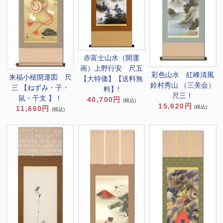
赤富士山水（開運
画）上野行安 尺五
彩色山水 紅峰清風
来福小槌開運図 尺
【大特価】【送料無
鈴村秀山 （三美会）
三 【ねずみ・子・
料】!
尺三！
鼠・干支 】！
40,700円
(税込)
15,620円
(税込)
11,660円
(税込)