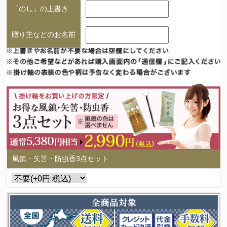
「のし」の上書き
贈り主などのお名前
風鎮・矢筈・防虫香3点セット