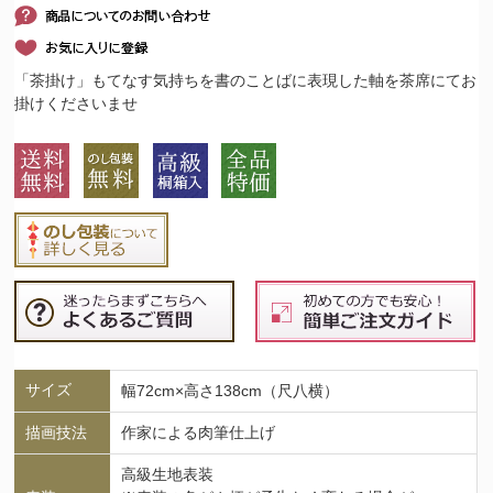
「茶掛け」もてなす気持ちを書のことばに表現した軸を茶席にてお
掛けくださいませ
サイズ
幅72cm×高さ138cm（尺八横）
描画技法
作家による肉筆仕上げ
高級生地表装