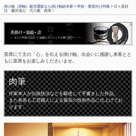
掛け軸（掛軸）販売通販なら掛け軸総本家
>
学校・教室向け特集
> 日々是好
日 藤沢道心 尺八横 肉筆！
茶席にて主の「心」を伝える掛け軸。出会いに感謝し来客とと
もに茶席をお楽しみくださいませ。
肉筆
作家本人が伝統技法などを駆使して手書きした作品。
また表装も工芸職人による最高の技術作品に仕上げてお
ります。