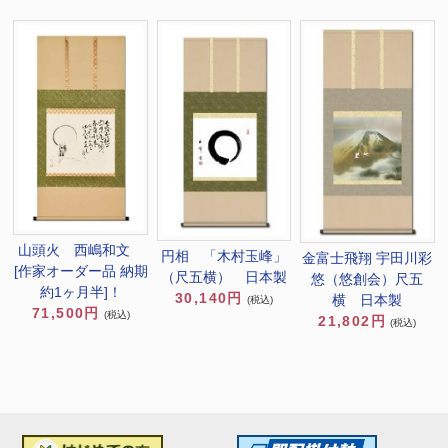
山頭火 西嶋和文
円相 「木村玉峰」
金富士飛翔 宇田川彩
[作家オーダー品 納期
（尺五横） 日本製
悠（悠創会）尺五
約1ヶ月半]！
30,140円
横 日本製
(税込)
71,500円
(税込)
21,802円
(税込)