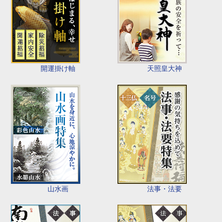
開運掛け軸
天照皇大神
山水画
法事・法要