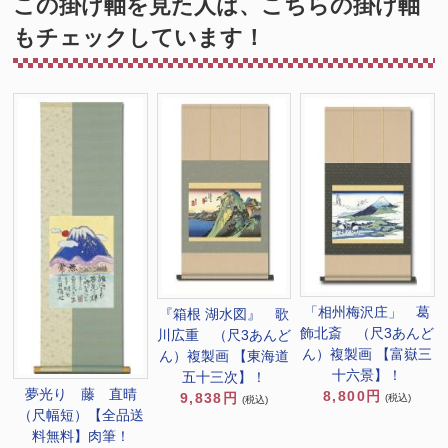
この掛け軸を見た人は、こちらの掛け軸
もチェックしています！
「相州梅沢庄」 葛
『箱根 湖水図』 歌
飾北斎 （尺3あんど
川広重 （尺3あんど
ん）複製画 【富嶽三
ん）複製画 【東海道
十六景】！
五十三次】！
夢光り 藤 直晴
8,800円
9,838円
(税込)
(税込)
（尺幅短）【全品送
料無料】肉筆！