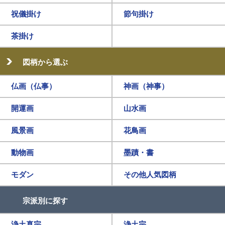
祝儀掛け
節句掛け
茶掛け
図柄から選ぶ
仏画（仏事）
神画（神事）
開運画
山水画
風景画
花鳥画
動物画
墨蹟・書
モダン
その他人気図柄
宗派別に探す
浄土真宗
浄土宗