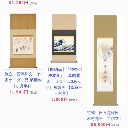
51,194円
(税込)
【即納品】「神奈川
旅立 西嶋和文 [作
沖波裏」 葛飾北
家オーダー品 納期約
斎 （大・尺3あん
1ヶ月半]！
ど）複製画 【富嶽三
71,500円
(税込)
十六景】！
8,800円
(税込)
竹雀 日々是好日
木村亮平 半切立！
85,800円
(税込)