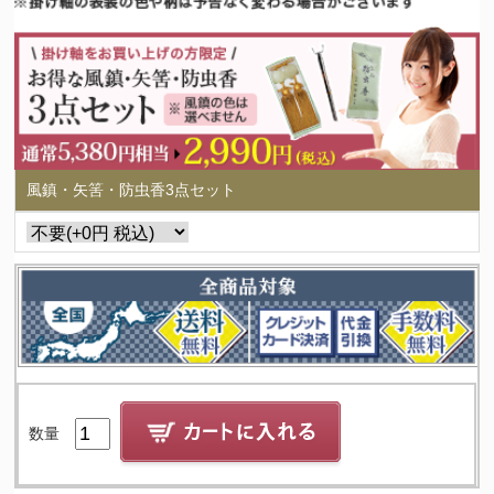
風鎮・矢筈・防虫香3点セット
数量