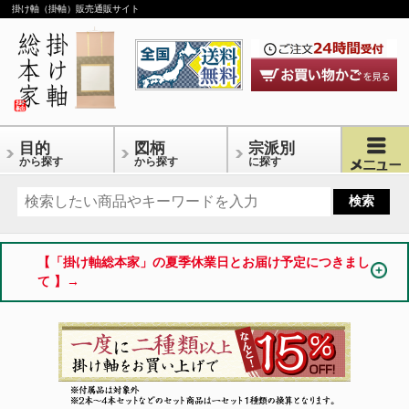
掛け軸（掛軸）販売通販サイト
目的
図柄
宗派別
から探す
から探す
に探す
【「掛け軸総本家」の夏季休業日とお届け予定につきまし
て 】→