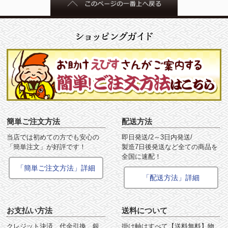
簡単ご注文方法
配送方法
当店では初めての方でも安心の
即日発送/2～3日内発送/
「簡単注文」が好評です！
製造7日後発送など全ての商品を
全国に速配！
「簡単ご注文方法」詳細
「配送方法」詳細
お支払い方法
送料について
クレジット決済、代金引換、銀
掛け軸はすべて【送料無料】物