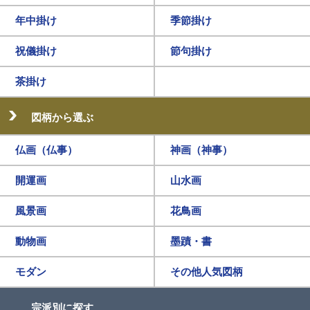
年中掛け
季節掛け
祝儀掛け
節句掛け
茶掛け
図柄から選ぶ
仏画（仏事）
神画（神事）
開運画
山水画
風景画
花鳥画
動物画
墨蹟・書
モダン
その他人気図柄
宗派別に探す