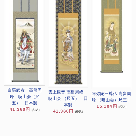
白馬武者 高畠周
雲上観音 高畠周峰
阿弥陀三尊仏 高畠周
峰 暁山会（尺
暁山会 （尺五） 日
峰 （暁山会）尺三！
五） 日本製
本製
15,104円
(税込)
41,360円
(税込)
41,360円
(税込)