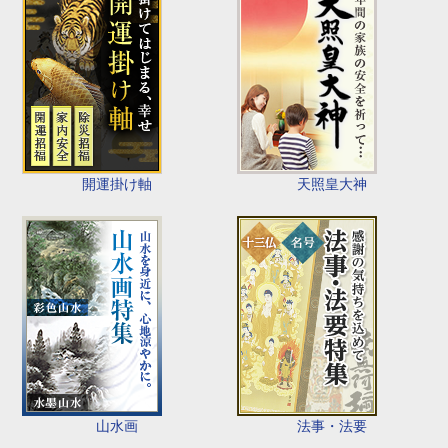
開運掛け軸
天照皇大神
山水画
法事・法要