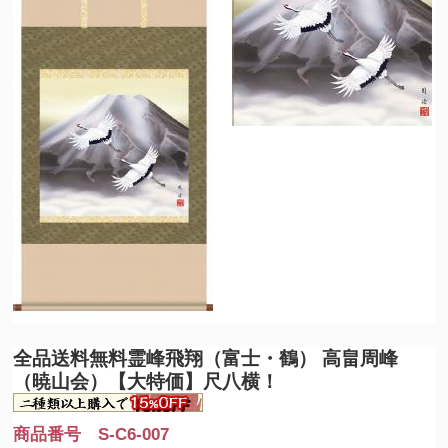
全品送料無料
霊峰飛翔（富士・鶴） 高畠周峰
（暁山会）【大特価】尺八横！
商品番号 S-C6-007