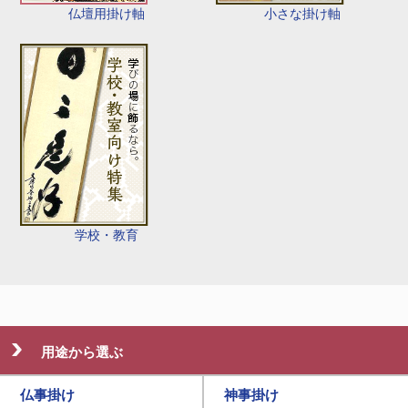
仏壇用掛け軸
小さな掛け軸
学校・教育
用途から選ぶ
仏事掛け
神事掛け