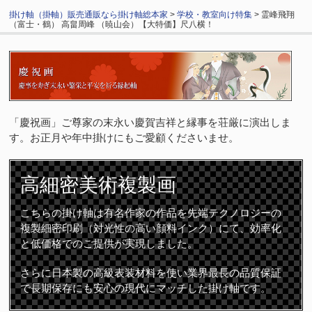
掛け軸（掛軸）販売通販なら掛け軸総本家
>
学校・教室向け特集
> 霊峰飛翔
（富士・鶴） 高畠周峰 （暁山会）【大特価】尺八横！
「慶祝画」ご尊家の末永い慶賀吉祥と縁事を荘厳に演出しま
す。お正月や年中掛けにもご愛顧くださいませ。
高細密
美術複製画
こちらの掛け軸は有名作家の作品を先端テクノロジーの
複製細密印刷（対光性の高い顔料インク）にて、効率化
と低価格でのご提供が実現しました。
さらに日本製の高級表装材料を使い業界最長の品質保証
で長期保存にも安心の現代にマッチした掛け軸です。