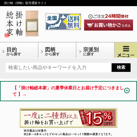
掛け軸（掛軸）販売通販サイト
目的
図柄
宗派別
から探す
から探す
に探す
【「掛け軸総本家」の夏季休業日とお届け予定につきまし
て 】→