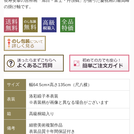
長寿安泰の吉祥画「旭日・富士・丹頂鶴」が揃った慶祝画の最高峰
の掛け軸です。
サイズ
幅64.5cm×高さ135cm（尺八横）
洛彩緞子本表装
表装
※表装柄が画像と異なる場合がございます
箱
高級桐箱入り
細密美術複製作品
備考
表装品質十年間保証付き