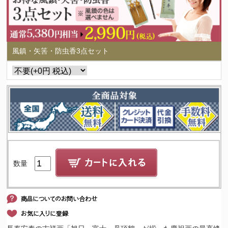
風鎮・矢筈・防虫香3点セット
数量