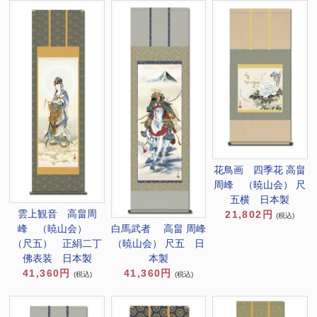
花鳥画 四季花 高畠
周峰 （暁山会） 尺
五横 日本製
雲上観音 高畠周
21,802円
(税込)
白馬武者 高畠 周峰
峰 （暁山会）
（暁山会） 尺五 日
（尺五） 正絹二丁
本製
佛表装 日本製
41,360円
41,360円
(税込)
(税込)