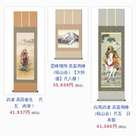
霊峰飛翔 高畠周峰
（暁山会）【大特
価】尺八横！
35,809円
(税込)
武者 高田春生 尺
五 肉筆！
白馬武者 高畠周峰
41,937円
（暁山会）尺五 日
(税込)
本製
41,360円
(税込)