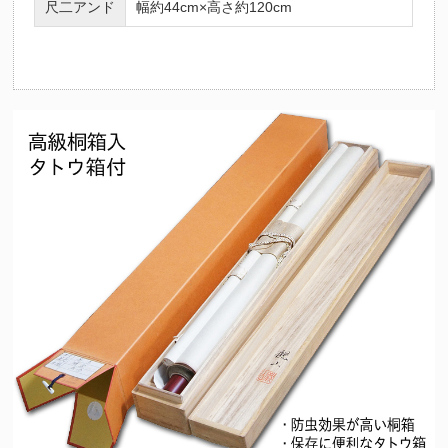
尺二アンド
幅約44cm×高さ約120cm