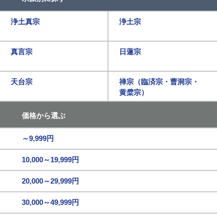
浄土真宗
浄土宗
真言宗
日蓮宗
天台宗
禅宗（臨済宗・曹洞宗・
黄檗宗）
価格から選ぶ
～9,999円
10,000～19,999円
20,000～29,999円
30,000～49,999円