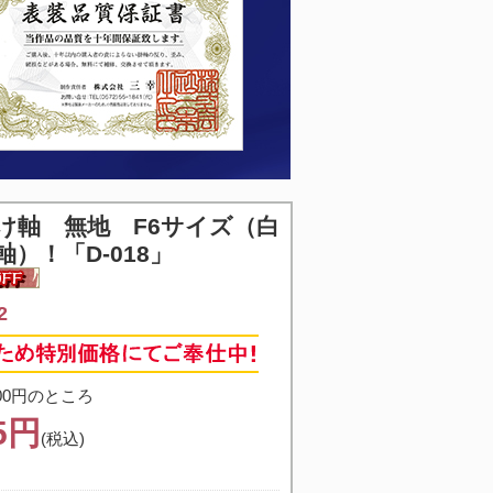
け軸 無地 F6サイズ（白
）！「D-018」
2
00円のところ
65円
(税込)