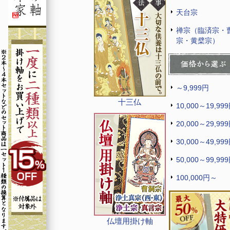
天台宗
禅宗（臨済宗・
宗・黄檗宗）
～9,999円
十三仏
10,000～19,99
20,000～29,99
30,000～49,99
50,000～99,99
100,000円～
仏壇用掛け軸