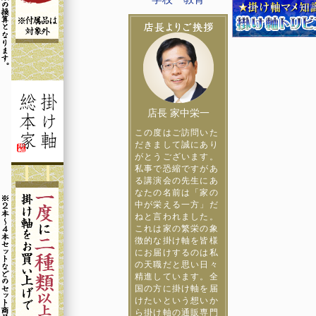
店長 家中栄一
この度はご訪問いた
だきまして誠にあり
がとうございます。
私事で恐縮ですがあ
る講演会の先生にあ
なたの名前は「家の
中が栄える一方」だ
ねと言われました。
これは家の繁栄の象
徴的な掛け軸を皆様
にお届けするのは私
の天職だと思い日々
精進しています。全
国の方に掛け軸を届
けたいという想いか
ら掛け軸の通販専門