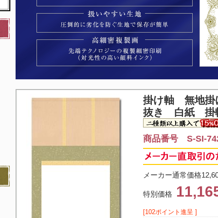
掛け軸 無地
掛
抜き 白紙 掛軸
商品番号 S-SI-74
メーカー通常価格12,6
11,1
特別価格
[102ポイント進呈 ]