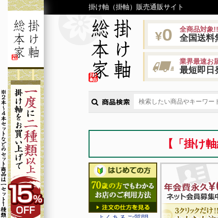
掛け軸（掛軸）販売通販サイト
全商品対象!
全国送料
業界最速お届
最短即日
【「掛け軸
よくあるご質問