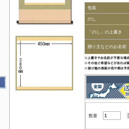
包装
のし
「のし」の上書き
贈り主などのお名前
数量