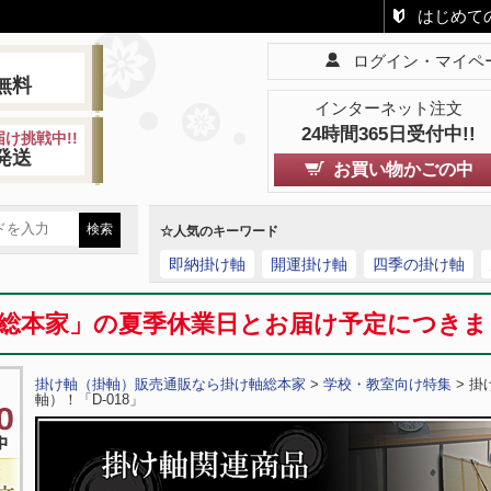
はじめて
ログイン・マイペ
!
無料
インターネット注文
24時間365日受付中!!
け挑戦中!!
発送
お買い物かごの中
☆人気のキーワード
即納掛け軸
開運掛け軸
四季の掛け軸
総本家」の夏季休業日とお届け予定につき
掛け軸（掛軸）販売通販なら掛け軸総本家
>
学校・教室向け特集
> 
軸）！「D-018」