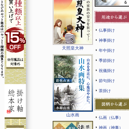
仏事掛け
神事掛け
天照皇大神
年中掛け
季節掛け
祝儀掛け
節句掛け
茶掛け
山水画
仏画（仏事）
神画（神事）