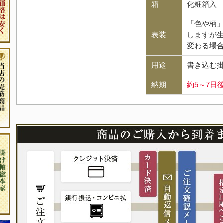
箱
化粧箱入
「色や柄
表装
しますが
変わる場
用途
書き込む
納期
約5～7日