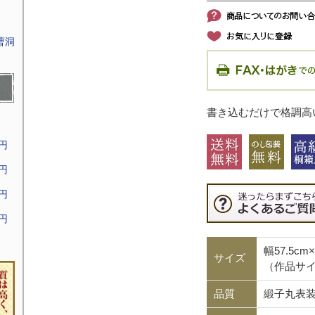
曹洞
書き込むだけで格調高
9円
9円
9円
9円
幅57.5c
サイズ
（作品サイズ
品質
緞子丸表