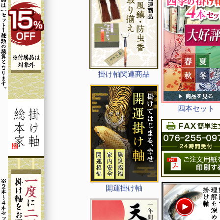
掛け軸関連商品
四本セット
開運掛け軸