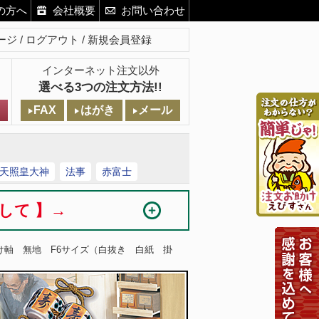
の方へ
会社概要
お問い合わせ
ージ
ログアウト
新規会員登録
インターネット注文以外
選べる3つの注文方法!!
FAX
はがき
メール
天照皇大神
法事
赤富士
まして 】→
掛け軸 無地 F6サイズ（白抜き 白紙 掛