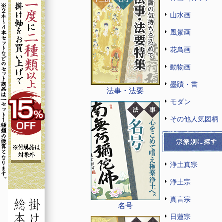
山水画
風景画
花鳥画
動物画
墨蹟・書
法事・法要
モダン
その他人気図柄
浄土真宗
浄土宗
真言宗
名号
日蓮宗