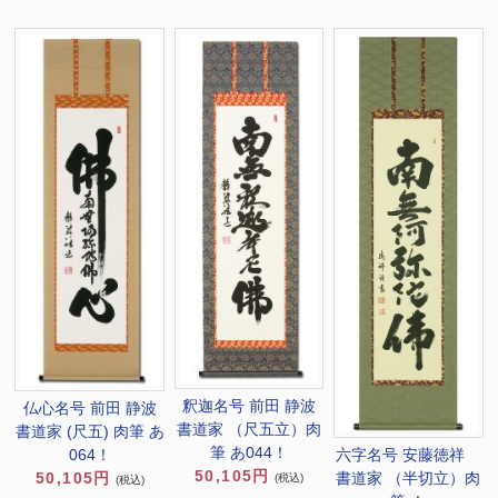
釈迦名号 前田 静波
仏心名号 前田 静波
書道家 （尺五立）肉
書道家 (尺五) 肉筆 あ
筆 あ044！
六字名号 安藤徳祥
064！
50,105円
書道家 （半切立）肉
50,105円
(税込)
(税込)