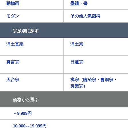
動物画
墨蹟・書
モダン
その他人気図柄
宗派別に探す
浄土真宗
浄土宗
真言宗
日蓮宗
天台宗
禅宗（臨済宗・曹洞宗・
黄檗宗）
価格から選ぶ
～9,999円
10,000～19,999円