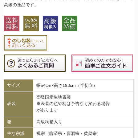
高級の逸品です。
サイズ
幅54cm×高さ193cm（半切立）
高級国産生地表装
表装
※表装の色や柄は予告なく変わる場合
があります
箱
高級桐箱入り
主な宗派
禅宗（臨済宗・曹洞宗・黄檗宗）