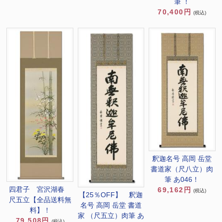
筆 ！
70,400円
(税込)
釈迦名号 高岡 岳堂
書道家（尺八立）肉
筆 あ046！
四君子 宮沢湖春
69,162円
(税込)
【25％OFF】 釈迦
尺五立【全品送料無
名号 高岡 岳堂 書道
料】！
家 （尺五立）肉筆 あ
79,508円
(税込)