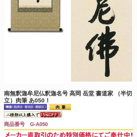
南無釈迦牟尼仏
釈迦名号 高岡 岳堂 書道家 （半切
立）肉筆 あ050！
商品番号 G-A050