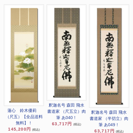
釈迦名号 森田 飛水
蓮心 鈴木優莉
書道家 （尺五立）肉
釈迦名号 森田 飛水
（尺五）【全品送料
筆 あ040！
書道家 （半切立）肉
無料】！
63,717円
筆 あ049！
(税込)
145,200円
(税込)
63,717円
(税込)