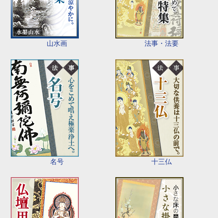
山水画
法事・法要
名号
十三仏