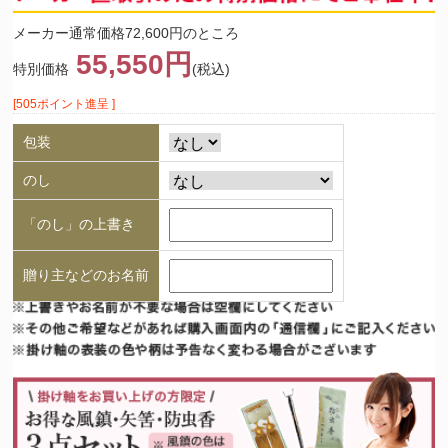
メーカー通常価格72,600円のところ
55,550円
特別価格
(税込)
[505ポイント進呈 ]
包装
のし
「のし」の上書き
贈り主などのお名前