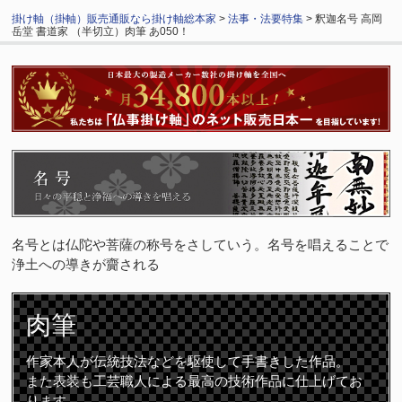
掛け軸（掛軸）販売通販なら掛け軸総本家
>
法事・法要特集
> 釈迦名号 高岡
岳堂 書道家 （半切立）肉筆 あ050！
名号とは仏陀や菩薩の称号をさしていう。名号を唱えることで
浄土への導きが齎される
肉筆
作家本人が伝統技法などを駆使して手書きした作品。
また表装も工芸職人による最高の技術作品に仕上げてお
ります。