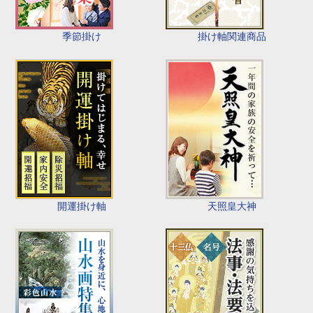
季節掛け
掛け軸関連商品
開運掛け軸
天照皇大神