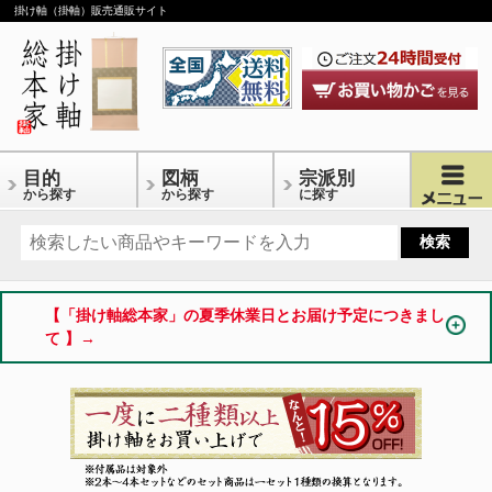
掛け軸（掛軸）販売通販サイト
目的
図柄
宗派別
から探す
から探す
に探す
【「掛け軸総本家」の夏季休業日とお届け予定につきまし
て 】→