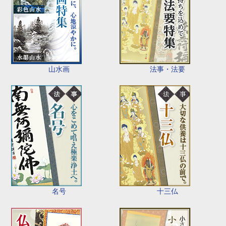
山水画
法事・法要
名号
十三仏