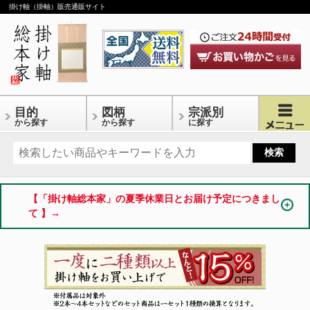
掛け軸（掛軸）販売通販サイト
目的
図柄
宗派別
から探す
から探す
に探す
【「掛け軸総本家」の夏季休業日とお届け予定につきまし
て 】→