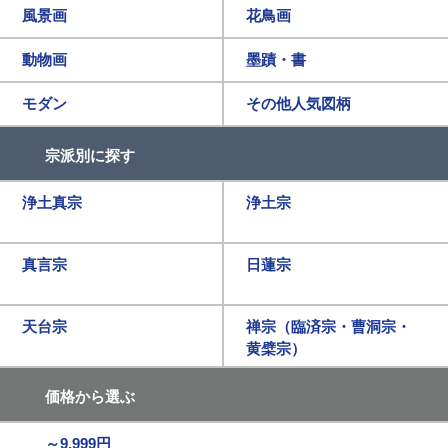
風景画
花鳥画
動物画
墨蹟・書
モダン
その他人気図柄
宗派別に探す
浄土真宗
浄土宗
真言宗
日蓮宗
天台宗
禅宗（臨済宗・曹洞宗・
黄檗宗）
価格から選ぶ
～9,999円