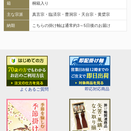
箱
桐箱入り
主な宗派
真言宗・臨済宗・曹洞宗・天台宗・黄檗宗
納期
こちらの掛け軸は通常約3～5日後のお届け
即応対応商品
よくあるご質問