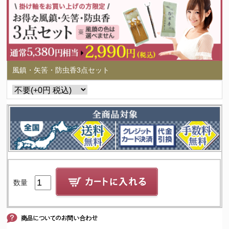
風鎮・矢筈・防虫香3点セット
数量