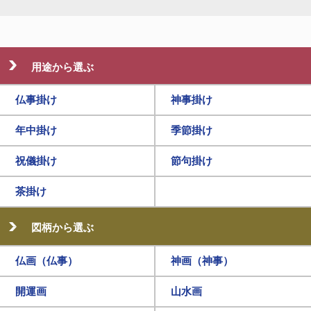
用途から選ぶ
仏事掛け
神事掛け
年中掛け
季節掛け
祝儀掛け
節句掛け
茶掛け
図柄から選ぶ
仏画（仏事）
神画（神事）
開運画
山水画