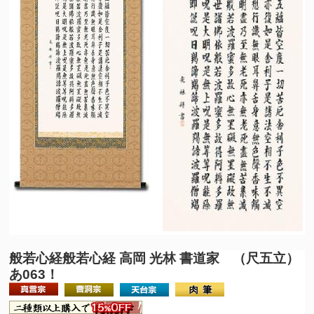
般若心経
般若心経 高岡 光林 書道家 （尺五立）
あ063！