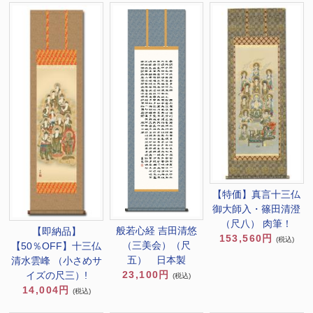
【特価】真言十三仏
御大師入・篠田清澄
（尺八） 肉筆！
般若心経 吉田清悠
【即納品】
153,560円
(税込)
（三美会）（尺
【50％OFF】十三仏
五） 日本製
清水雲峰 （小さめサ
23,100円
イズの尺三）!
(税込)
14,004円
(税込)