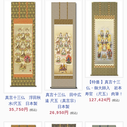
【特価 】真言十三
仏・御大師入 岩本
寿官 （尺五） 肉筆！
真言十三仏 田中広
真言十三仏 浮田秋
127,424円
遠 尺五（真言宗）
(税込)
水/尺五 日本製
日本製
35,750円
(税込)
26,950円
(税込)