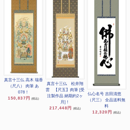
真言十三仏 高木 瑞香
真言十三仏 松井翔
（尺八） 肉筆 あ
雲 【尺五】肉筆 [受
078！
仏心名号 吉田清悠
注製作品 納期約2ヶ
150,837円
(税込)
（尺三） 全品送料無
月]！
料
217,448円
(税込)
12,320円
(税込)