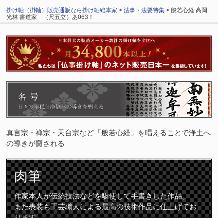
掛け軸（掛軸）販売通販なら掛け軸総本家
>
法事・法要特集
> 般若心経 高岡
光林 書道家 （尺五立）あ063！
真言宗・禅宗・天台宗など「般若心経」を唱えることで浄土へ
の導きが齎される
肉筆
作家本人が伝統技法などを駆使して手書きした作品。
また表装も工芸職人による最高の技術作品に仕上げてお
ります。