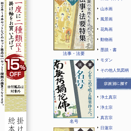
山水画
風景画
花鳥画
動物画
墨蹟・書
法事・法要
モダン
その他人気図柄
浄土真宗
浄土宗
真言宗
名号
日蓮宗