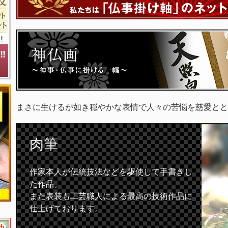
まさに生けるが如き穏やかな表情で人々の苦悩を慈愛とと
肉筆
作家本人が伝統技法などを駆使して手書きし
た作品。
また表装も工芸職人による最高の技術作品に
仕上げております。