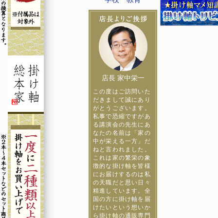
店長 家中栄一
この度はご訪問いた
だきまして誠にあり
がとうございます。
私事で恐縮ですがあ
る講演会の先生にあ
なたの名前は「家の
中が栄える一方」だ
ねと言われました。
これは家の繁栄の象
徴的な掛け軸を皆様
にお届けするのは私
の天職だと思い日々
精進しています。全
国の方に掛け軸を届
けたいという想いか
ら掛け軸の通販専門