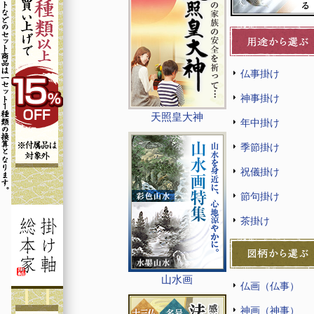
仏事掛け
神事掛け
天照皇大神
年中掛け
季節掛け
祝儀掛け
節句掛け
茶掛け
山水画
仏画（仏事）
神画（神事）