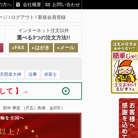
の方へ
会社概要
お問い合わせ
ージ
ログアウト
新規会員登録
インターネット注文以外
選べる3つの注文方法!!
FAX
はがき
メール
天照皇大神
法事
赤富士
まして 】→
 田中 華堂 （尺五）肉筆 あ070！