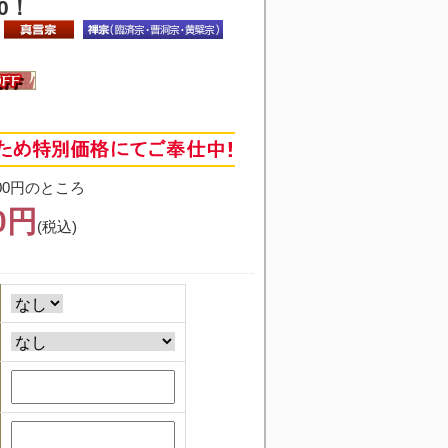
0！
00円のところ
50円
(税込)