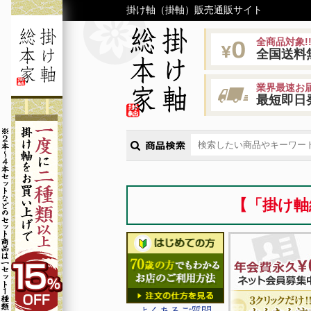
掛け軸（掛軸）販売通販サイト
全商品対象!
全国送料
業界最速お届
最短即日
【「掛け軸
よくあるご質問