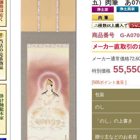
五）肉筆 あ07
商品番号 G-A070
メーカー通常価格72,6
55,5
特別価格
[505ポイント進呈 ]
包装
のし
「のし」の上書き
贈り主などのお名前