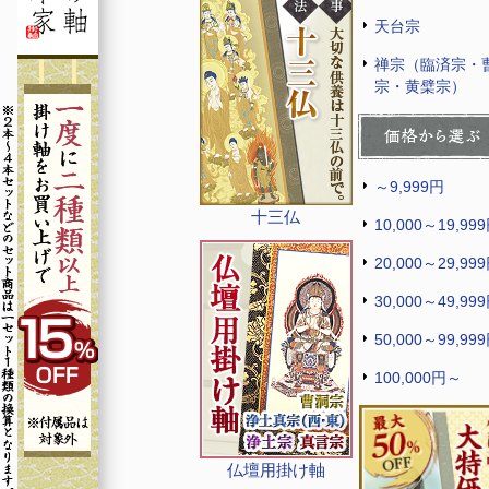
天台宗
禅宗（臨済宗・
宗・黄檗宗）
～9,999円
十三仏
10,000～19,99
20,000～29,99
30,000～49,99
50,000～99,99
100,000円～
仏壇用掛け軸