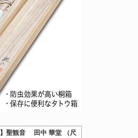
 】
聖観音 田中 華堂 （尺