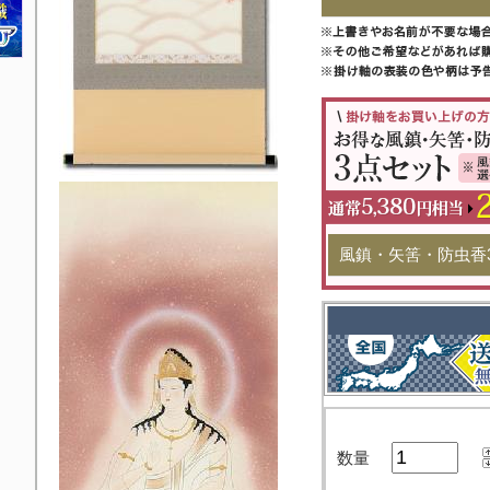
風鎮・矢筈・防虫香
数量