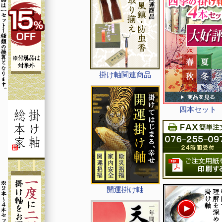
掛け軸関連商品
四本セット
開運掛け軸