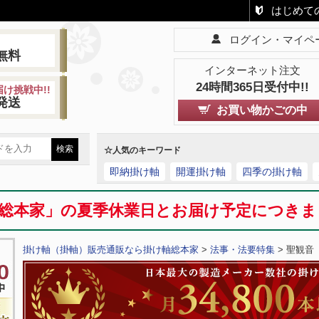
はじめて
ログイン・マイペ
!
無料
インターネット注文
24時間365日受付中!!
け挑戦中!!
発送
お買い物かごの中
☆人気のキーワード
即納掛け軸
開運掛け軸
四季の掛け軸
総本家」の夏季休業日とお届け予定につき
掛け軸（掛軸）販売通販なら掛け軸総本家
>
法事・法要特集
> 聖観音