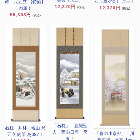
美会（尺三）
石（草夕会） 尺三！
政 尺五立 【特価】
12,320円
(税込)
12,320円
肉筆！
(税込)
55,308円
(税込)
「石枕」 親鸞聖
石枕 井林 硯山 尺
人 西山日照 尺
「春の小京都」 川
五立 肉筆 あ097！
五！
島正行 尺五【肉