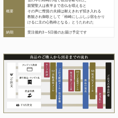
雪の中の柿崎の地で宿泊を断られた
親鸞聖人は夜半まで念仏を唱えると
概要
その声に慳貧の夫婦は耐えきれず招き入れる
教観され御歌として「柿崎にしぶしぶ宿をかり
けるに主の心熟柿となる」とうたわれた
納期
受注後約3～5日後のお届け予定です