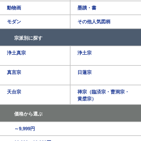
動物画
墨蹟・書
モダン
その他人気図柄
宗派別に探す
浄土真宗
浄土宗
真言宗
日蓮宗
天台宗
禅宗（臨済宗・曹洞宗・
黄檗宗）
価格から選ぶ
～9,999円