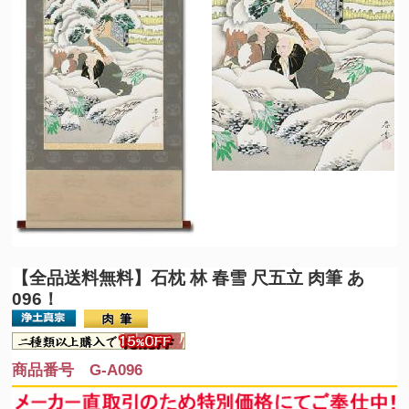
【全品送料無料】
石枕 林 春雪 尺五立 肉筆 あ
096！
商品番号 G-A096