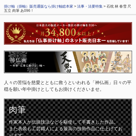
掛け軸（掛軸）販売通販なら掛け軸総本家
>
法事・法要特集
> 石枕 林 春雪 尺
五立 肉筆 あ096！
人々の苦悩を慈愛とともに救うといわれる「神仏画」日々の平
穏を願い年中掛けとしてもお掛けくださいませ。
肉筆
作家本人が伝統技法などを駆使して手書きした作品。
また表装も工芸職人による最高の技術作品に仕上げてお
ります。