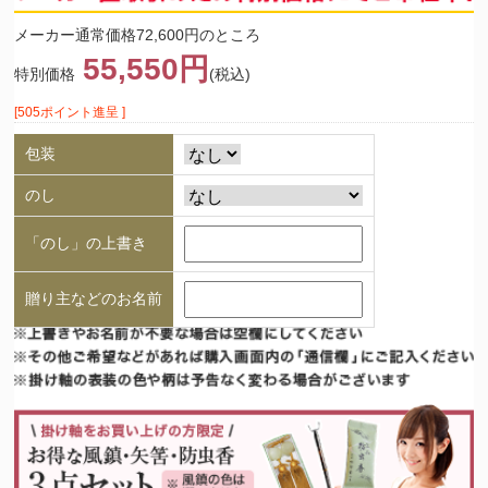
メーカー通常価格72,600円のところ
55,550円
特別価格
(税込)
[505ポイント進呈 ]
包装
のし
「のし」の上書き
贈り主などのお名前