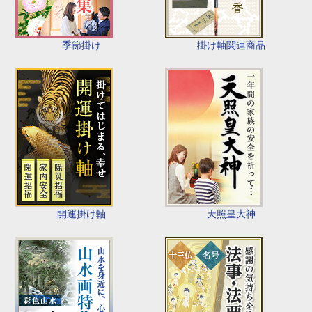
季節掛け
掛け軸関連商品
開運掛け軸
天照皇大神