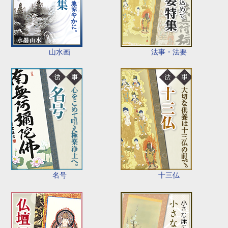
山水画
法事・法要
名号
十三仏