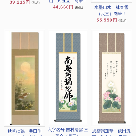
山 尺五立 肉筆！
39,215円
(税込)
44,660円
水墨山水 林春雪
(税込)
（尺三）肉筆！
55,550円
(税込)
六字名号 吉村清雲 三
恩徳讃蓮華 依田流
秋草に鶉 斐田則