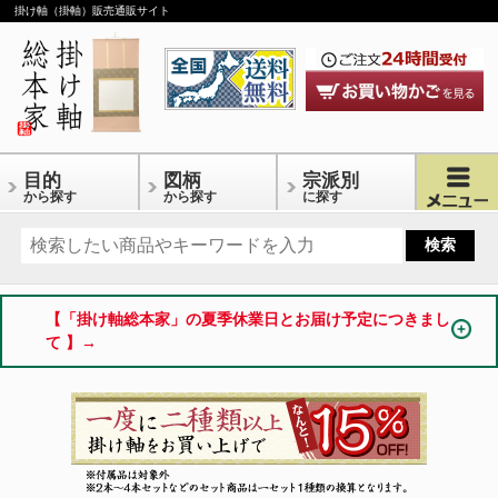
掛け軸（掛軸）販売通販サイト
目的
図柄
宗派別
から探す
から探す
に探す
【「掛け軸総本家」の夏季休業日とお届け予定につきまし
て 】→