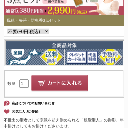
風鎮・矢筈・防虫香3点セット
数量
不世出の聖者として宗派を超え崇められる「親鸞聖人」の御影。年
中掛けとしてもお掛けくださいませ。