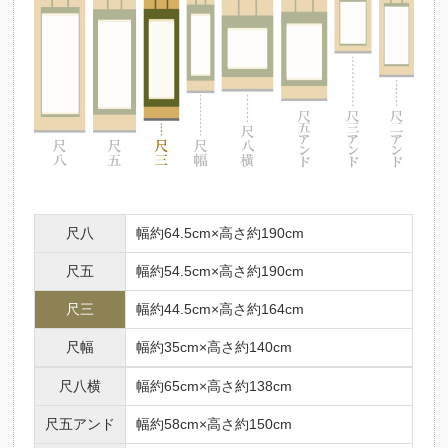
法要名
仏名
初七日
不動明王
ふどうみょうおう
二七日
釈迦如来
しゃかにょらい
三七日
文殊菩薩
もんじゅぼさつ
四七日
普賢菩薩
ふげんぼさつ
五七日
地蔵菩薩
じぞうぼさつ
六七日
弥勒菩薩
みろくぼさつ
七七日
薬師如来
やくしにょらい
尺八
幅約64.5cm×高さ約190cm
百カ日
観世音菩薩
かんのんぼさつ
尺五
幅約54.5cm×高さ約190cm
一周忌
勢至菩薩
せいしぼさつ
三回忌
阿弥陀如来
尺三
幅約44.5cm×高さ約164cm
あみだにょらい
七回忌
阿閃如来
あしゅくにょらい
尺幅
幅約35cm×高さ約140cm
十三回忌
大日如来
だいにちにょらい
尺八横
幅約65cm×高さ約138cm
三十三回忌
虚空蔵菩薩
こくうぞうぼさつ
尺五アンド
幅約58cm×高さ約150cm
十三仏の中には、人それぞれの守り本尊があるとされています。