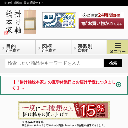
掛け軸（掛軸）販売通販サイト
目的
図柄
宗派別
から探す
から探す
に探す
【「掛け軸総本家」の夏季休業日とお届け予定につきまし
て 】→