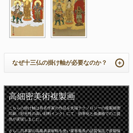
なぜ十三仏の掛け軸が必要なのか？
ご法事は初めての事ばかりで準備から当日までの心労は如何ばかり
かと存じます。法要の本来の目的において重要なのは供養するため
高細密
美術複製画
のご住職の読経や仏壇です。仏壇周りは一番大切な所となります。
ご住職はじめ参列者が注目される場所となりますので仏壇仏具や床
の間の掛け軸は特に配慮が必要となります。
こちらの掛け軸は有名作家の作品を先端テクノロジーの複製細密
印刷（対光性の高い顔料インク）にて、効率化と低価格でのご提
十三仏の掛け軸は初七日から三十三回忌までの合計「十三回の追善
供が実現しました。
供養」をつかさどる守護仏です。故人は十三の仏様に見守られなが
ら極楽浄土に導かれて成仏すると言われています。
さらに日本製の高級表装材料を使い業界最長の品質保証で長期保