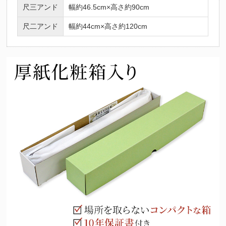
尺三アンド
幅約46.5cm×高さ約90cm
（十二支の守護仏にも起因）法要を期に祖先の供養とご自身やご家
族の守護を目的として心安らかな日々を過ごせるようこの掛け軸を
尺二アンド
幅約44cm×高さ約120cm
お掛けくださいませ。