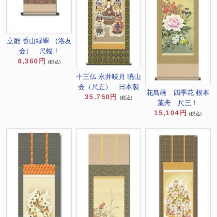
立雛 香山緑翠 （洛友
会） 尺幅！
8,360円
(税込)
十三仏 永井暁月 暁山
会（尺五） 日本製
花鳥画 四季花 根本
35,750円
(税込)
葉舟 尺三！
15,104円
(税込)