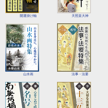
開運掛け軸
天照皇大神
山水画
法事・法要