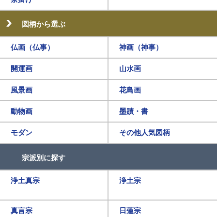
図柄から選ぶ
仏画（仏事）
神画（神事）
開運画
山水画
風景画
花鳥画
動物画
墨蹟・書
モダン
その他人気図柄
宗派別に探す
浄土真宗
浄土宗
真言宗
日蓮宗