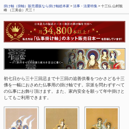
掛け軸（掛軸）販売通販なら掛け軸総本家
>
法事・法要特集
> 十三仏 山村観
峰 （三美会）尺三！
初七日から三十三回忌まで十三回の追善供養をつかさどる十三
佛を一幅におさめた仏事用の掛け軸です。宗派を問わずすべて
の仏事にお飾り頂けます。また、家内安全を願って年中掛けと
してもご利用できます。