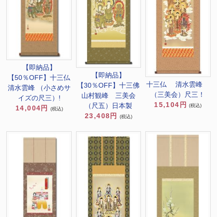
【即納品】
【即納品】
【50％OFF】十三仏
十三仏 清水雲峰
【30％OFF】十三佛
清水雲峰 （小さめサ
（三美会）尺三！
山村観峰 三美会
イズの尺三）!
15,104円
（尺五）日本製
(税込)
14,004円
(税込)
23,408円
(税込)