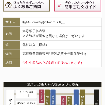
サイズ
幅44.5cm×高さ164cm（尺三）
洛彩緞子仏表装
表装
※表装柄が画像と異なる場合がございます
箱
化粧箱入（厚紙）
備考
高細密美術複製画/ 表装品質十年間保証付き
納期
受注生産品のため1週間前後のお届けです