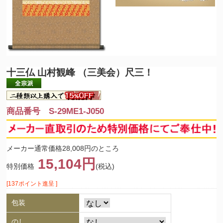
十三仏 山村観峰 （三美会）尺三！
商品番号 S-29ME1-J050
メーカー通常価格28,008円のところ
15,104円
特別価格
(税込)
[137ポイント進呈 ]
包装
のし