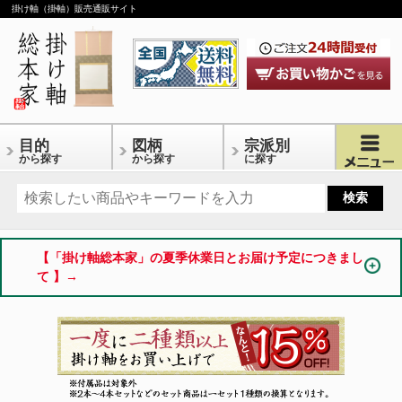
掛け軸（掛軸）販売通販サイト
目的
図柄
宗派別
から探す
から探す
に探す
【「掛け軸総本家」の夏季休業日とお届け予定につきまし
て 】→