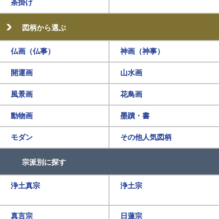
茶掛け
図柄から選ぶ
仏画（仏事）
神画（神事）
開運画
山水画
風景画
花鳥画
動物画
墨蹟・書
モダン
その他人気図柄
宗派別に探す
浄土真宗
浄土宗
真言宗
日蓮宗