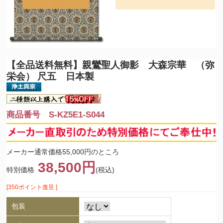
【全品送料無料】
親鸞聖人御影 大森宗華 （弥
栄会） 尺五 日本製
商品番号 S-KZ5E1-S044
メーカー通常価格55,000円のところ
38,500円
特別価格
(税込)
[350ポイント進呈 ]
包装