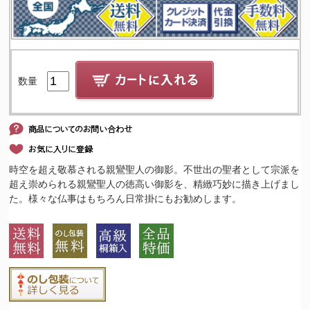
数量
時空を超え敬慕される親鸞聖人の御影。不世出の聖者として宗派を
超え崇められる親鸞聖人の徳高い御影を、精緻巧妙に描き上げまし
た。様々な仏事はもちろん日常掛にもお勧めします。