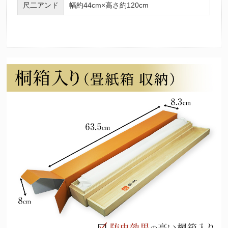
尺二アンド
幅約44cm×高さ約120cm