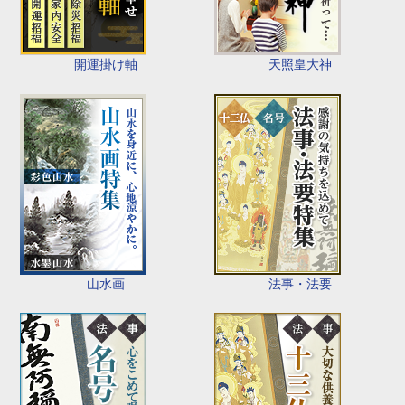
開運掛け軸
天照皇大神
山水画
法事・法要