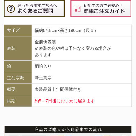
サイズ
幅約54.5cm×高さ190cm（尺５）
金襴佛表装
表装
※表装の色や柄は予告なく変わる場合が
あります
箱
桐箱入り
主な宗派
浄土真宗
概要
表装品質十年間保障付き
納期
約5～7日後にお手元に届きます