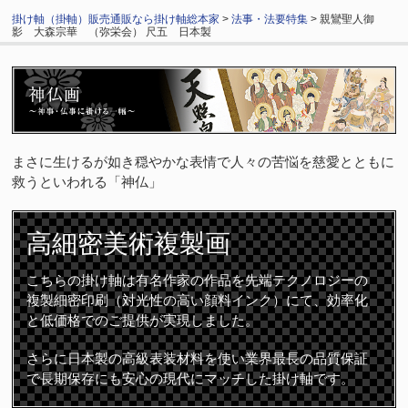
掛け軸（掛軸）販売通販なら掛け軸総本家
>
法事・法要特集
> 親鸞聖人御
影 大森宗華 （弥栄会） 尺五 日本製
まさに生けるが如き穏やかな表情で人々の苦悩を慈愛とともに
救うといわれる「神仏」
高細密
美術複製画
こちらの掛け軸は有名作家の作品を先端テクノロジーの
複製細密印刷（対光性の高い顔料インク）にて、効率化
と低価格でのご提供が実現しました。
さらに日本製の高級表装材料を使い業界最長の品質保証
で長期保存にも安心の現代にマッチした掛け軸です。