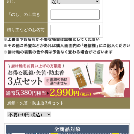
のし
「のし」の上書き
贈り主などのお名前
風鎮・矢筈・防虫香3点セット