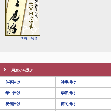
学校・教育
用途から選ぶ
仏事掛け
神事掛け
年中掛け
季節掛け
祝儀掛け
節句掛け