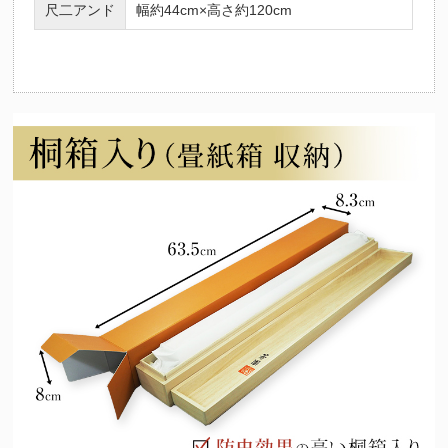
尺二アンド
幅約44cm×高さ約120cm