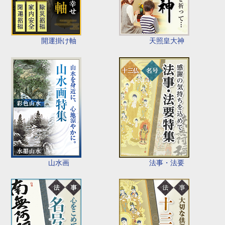
開運掛け軸
天照皇大神
山水画
法事・法要