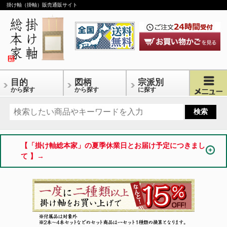
掛け軸（掛軸）販売通販サイト
目的
図柄
宗派別
から探す
から探す
に探す
【「掛け軸総本家」の夏季休業日とお届け予定につきまし
て 】→