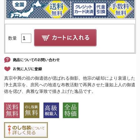
数量
真宗中興の祖の御遺徳が偲ばれる御影。他宗の破却により衰退した
浄土真宗を、庶民への地道な布教活動で再興させた蓮如上人の御遺
徳を偲び、典雅な筆致で描き上げた逸品です。