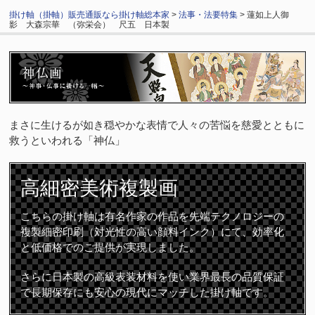
掛け軸（掛軸）販売通販なら掛け軸総本家
>
法事・法要特集
> 蓮如上人御
影 大森宗華 （弥栄会） 尺五 日本製
まさに生けるが如き穏やかな表情で人々の苦悩を慈愛とともに
救うといわれる「神仏」
高細密
美術複製画
こちらの掛け軸は有名作家の作品を先端テクノロジーの
複製細密印刷（対光性の高い顔料インク）にて、効率化
と低価格でのご提供が実現しました。
さらに日本製の高級表装材料を使い業界最長の品質保証
で長期保存にも安心の現代にマッチした掛け軸です。