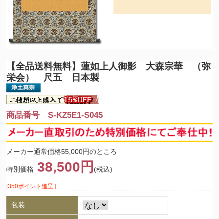
【全品送料無料】
蓮如上人御影 大森宗華 （弥
栄会） 尺五 日本製
商品番号 S-KZ5E1-S045
メーカー通常価格55,000円のところ
38,500円
特別価格
(税込)
[350ポイント進呈 ]
包装