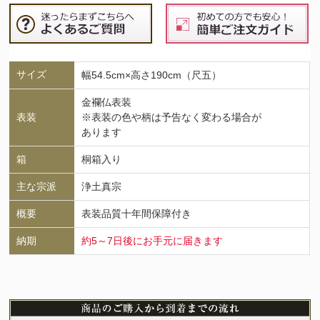
サイズ
幅54.5cm×高さ190cm（尺五）
金襴仏表装
表装
※表装の色や柄は予告なく変わる場合が
あります
箱
桐箱入り
主な宗派
浄土真宗
概要
表装品質十年間保障付き
納期
約5～7日後にお手元に届きます