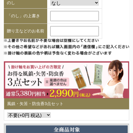
のし
「のし」の上書き
贈り主などのお名前
風鎮・矢筈・防虫香3点セット