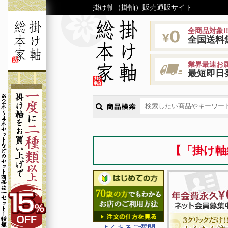
掛け軸（掛軸）販売通販サイト
全商品対象!
全国送料
業界最速お届
最短即日
【「掛け軸
よくあるご質問