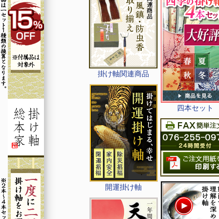
掛け軸関連商品
四本セット
開運掛け軸