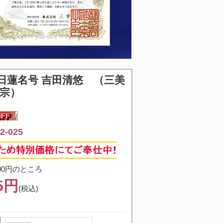
日蓮名号 吉田清悠 （三美
蓮宗）
-025
00円のところ
75円
(税込)