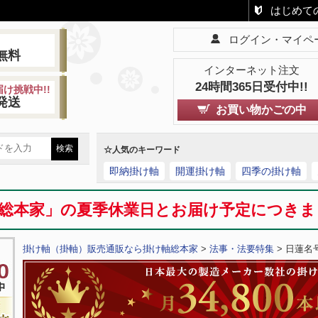
はじめて
ログイン・マイペ
!
無料
インターネット注文
24時間365日受付中!!
け挑戦中!!
発送
お買い物かごの中
☆人気のキーワード
即納掛け軸
開運掛け軸
四季の掛け軸
総本家」の夏季休業日とお届け予定につき
掛け軸（掛軸）販売通販なら掛け軸総本家
>
法事・法要特集
> 日蓮名