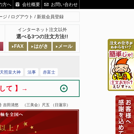
の方へ
会社概要
お問い合わせ
ージ
ログアウト
新規会員登録
インターネット注文以外
選べる3つの注文方法!!
FAX
はがき
メール
天照皇大神
法事
赤富士
まして 】→
号 吉田清悠 （三美会）尺五 （日蓮宗）