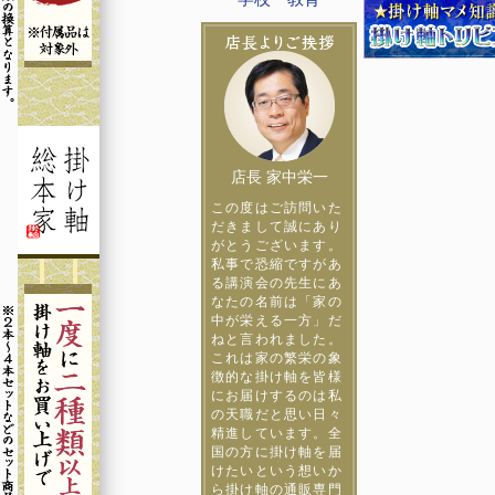
店長 家中栄一
この度はご訪問いた
だきまして誠にあり
がとうございます。
私事で恐縮ですがあ
る講演会の先生にあ
なたの名前は「家の
中が栄える一方」だ
ねと言われました。
これは家の繁栄の象
徴的な掛け軸を皆様
にお届けするのは私
の天職だと思い日々
精進しています。全
国の方に掛け軸を届
けたいという想いか
ら掛け軸の通販専門