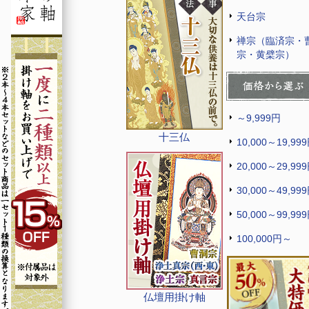
天台宗
禅宗（臨済宗・
宗・黄檗宗）
～9,999円
十三仏
10,000～19,99
20,000～29,99
30,000～49,99
50,000～99,99
100,000円～
仏壇用掛け軸