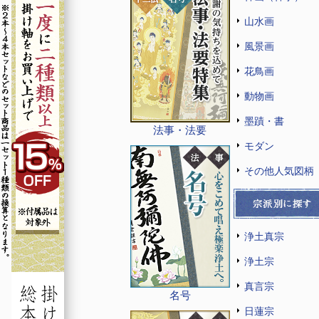
山水画
風景画
花鳥画
動物画
墨蹟・書
法事・法要
モダン
その他人気図柄
浄土真宗
浄土宗
真言宗
名号
日蓮宗