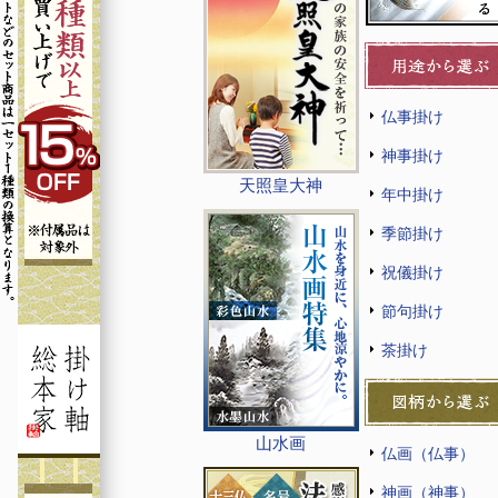
仏事掛け
神事掛け
天照皇大神
年中掛け
季節掛け
祝儀掛け
節句掛け
茶掛け
山水画
仏画（仏事）
神画（神事）