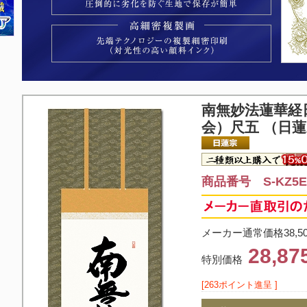
南無妙法蓮華経
会）尺五 （日
商品番号 S-KZ5E2
メーカー通常価格38,5
28,8
特別価格
[263ポイント進呈 ]