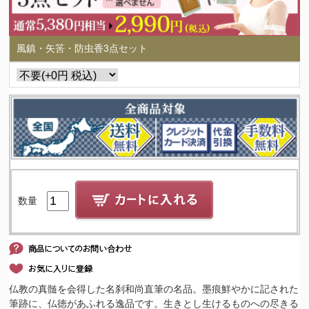
風鎮・矢筈・防虫香3点セット
数量
仏教の真髄を会得した名刹和尚直筆の名品。墨痕鮮やかに記された
筆跡に、仏徳があふれる逸品です。生きとし生けるものへの尽きる