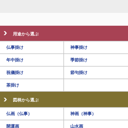
用途から選ぶ
仏事掛け
神事掛け
年中掛け
季節掛け
祝儀掛け
節句掛け
茶掛け
図柄から選ぶ
仏画（仏事）
神画（神事）
開運画
山水画