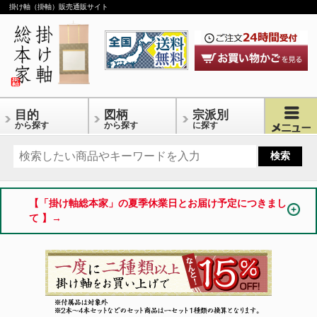
掛け軸（掛軸）販売通販サイト
目的
図柄
宗派別
から探す
から探す
に探す
【「掛け軸総本家」の夏季休業日とお届け予定につきまし
て 】→