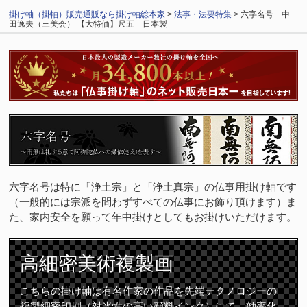
掛け軸（掛軸）販売通販なら掛け軸総本家
>
法事・法要特集
> 六字名号 中
田逸夫（三美会） 【大特価】尺五 日本製
六字名号は特に「浄土宗」と「浄土真宗」の仏事用掛け軸です
（一般的には宗派を問わずすべての仏事にお飾り頂けます）ま
た、家内安全を願って年中掛けとしてもお掛けいただけます。
高細密
美術複製画
こちらの掛け軸は有名作家の作品を先端テクノロジーの
複製細密印刷（対光性の高い顔料インク）にて、効率化