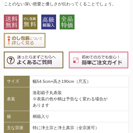
ことのない深い慈愛と優しさが伝わってくることでしょう。
サイズ
幅54.5cm×高さ190cm（尺五）
洛彩緞子丸表装
表装
※表装の色や柄は予告なく変わる場合が
あります
箱
桐箱入り
主な宗派
特に浄土宗と浄土真宗（全宗派可）