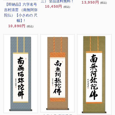
三） 全品送料無料！
13,950円
(税込)
【即納品】六字名号
10,450円
(税込)
吉村清雲 （南無阿弥
陀仏）【小さめの 尺
幅】!
10,890円
(税込)