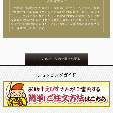
店長 家中栄一
この度はご訪問いただきまして誠にありがとうございます。私事
で恐縮ですがある講演会の先生にあなたの名前は「家の中が栄え
る一方」だねと言われました。これは家の繁栄の象徴的な掛け軸
を皆様にお届けするのは私の天職だと思い日々精進しています。
全国の方に掛け軸を届けたいという想いから掛け軸の通販専門サ
イトを運営しております。