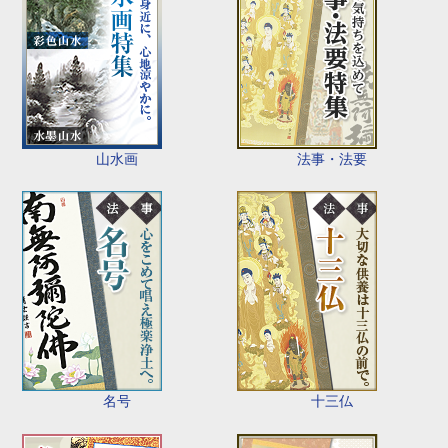
山水画
法事・法要
名号
十三仏