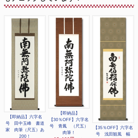
【即納品】
【即納品】六字名
【30％OFF】六字名
号 田中玉峰 書道
号 青鳳 （尺五）
【35％OFF】六字名
家 肉筆（尺五）あ
肉筆！
号 浅田観風 幅
200！