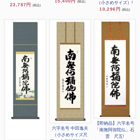
15,400円
(税込)
（小さめサイズ）!
23,787円
(税込)
10,296円
(税込)
【即納品】六字名号
六字名号 中田逸夫
「南無阿弥陀仏」石
（小さめサイズ尺
雲 尺五!