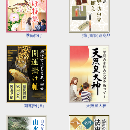
季節掛け
掛け軸関連商品
開運掛け軸
天照皇大神