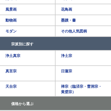
風景画
花鳥画
動物画
墨蹟・書
モダン
その他人気図柄
宗派別に探す
浄土真宗
浄土宗
真言宗
日蓮宗
天台宗
禅宗（臨済宗・曹洞宗・
黄檗宗）
価格から選ぶ