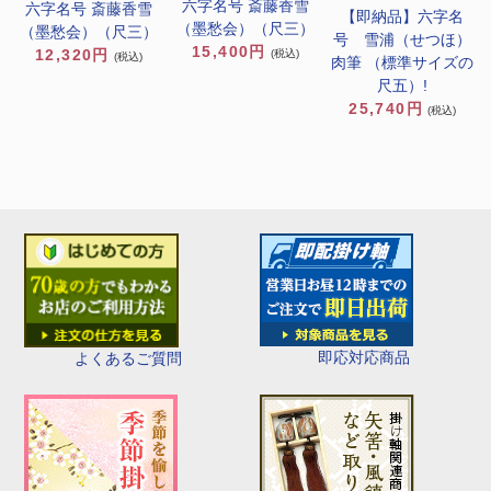
六字名号 斎藤香雪
六字名号 斎藤香雪
【即納品】六字名
（墨愁会）（尺三）
（墨愁会）（尺三）
号 雪浦（せつほ）
15,400円
12,320円
(税込)
(税込)
肉筆 （標準サイズの
尺五）!
25,740円
(税込)
即応対応商品
よくあるご質問