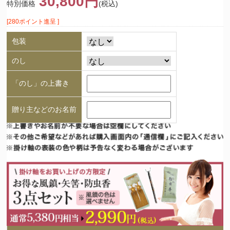
30,800円
特別価格
(税込)
[280ポイント進呈 ]
包装
のし
「のし」の上書き
贈り主などのお名前