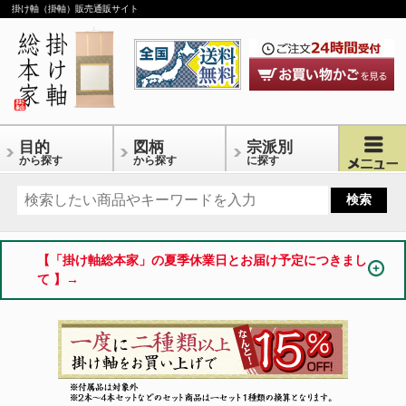
掛け軸（掛軸）販売通販サイト
目的
図柄
宗派別
から探す
から探す
に探す
【「掛け軸総本家」の夏季休業日とお届け予定につきまし
て 】→