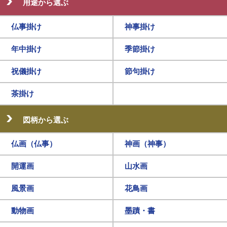
用途から選ぶ
仏事掛け
神事掛け
年中掛け
季節掛け
祝儀掛け
節句掛け
茶掛け
図柄から選ぶ
仏画（仏事）
神画（神事）
開運画
山水画
風景画
花鳥画
動物画
墨蹟・書