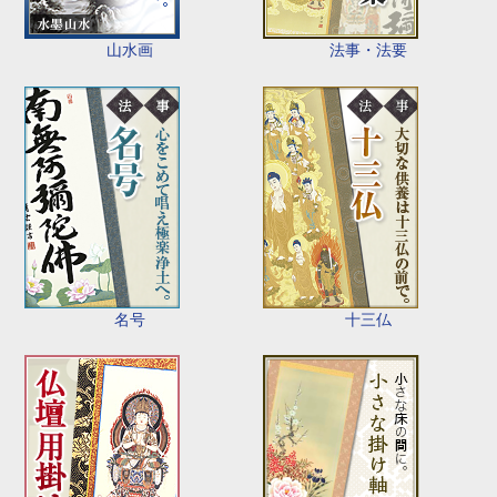
山水画
法事・法要
名号
十三仏