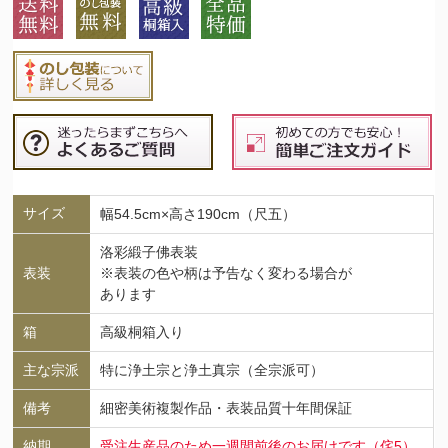
サイズ
幅54.5cm×高さ190cm（尺五）
洛彩緞子佛表装
表装
※表装の色や柄は予告なく変わる場合が
あります
箱
高級桐箱入り
主な宗派
特に浄土宗と浄土真宗（全宗派可）
備考
細密美術複製作品・表装品質十年間保証
納期
受注生産品のため一週間前後のお届けです（侘5）