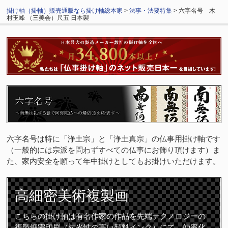
掛け軸（掛軸）販売通販なら掛け軸総本家
>
法事・法要特集
> 六字名号 木
村玉峰 （三美会）尺五 日本製
六字名号は特に「浄土宗」と「浄土真宗」の仏事用掛け軸です
（一般的には宗派を問わずすべての仏事にお飾り頂けます）ま
た、家内安全を願って年中掛けとしてもお掛けいただけます。
高細密
美術複製画
こちらの掛け軸は有名作家の作品を先端テクノロジーの
複製細密印刷（対光性の高い顔料インク）にて、効率化