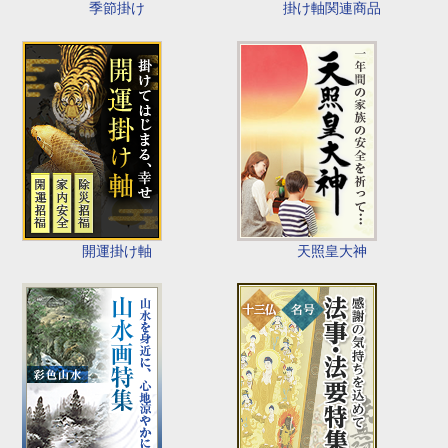
季節掛け
掛け軸関連商品
開運掛け軸
天照皇大神