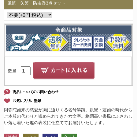
風鎮・矢筈・防虫香3点セット
数量
阿弥陀如来の慈愛が胸に迫りくる名号墨蹟。親鸞・蓮如の時代から
ご本尊の代わりと崇められてきた六文字。格調高い書風にふさわし
い落ち着いた趣の表装に仕立ててお届けいたします。