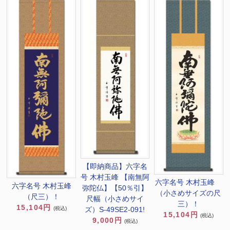
【即納商品】六字名
号 木村玉峰 【南無阿
六字名号 木村玉峰
六字名号 木村玉峰
弥陀仏】【50％引】
（小さめサイズの尺
（尺三）！
尺幅（小さめサイ
三）！
15,104円
ズ）S-49SE2-091!
(税込)
15,104円
(税込)
9,000円
(税込)