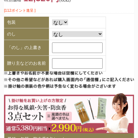
[112ポイント進呈 ]
包装
のし
「のし」の上書き
贈り主などのお名前