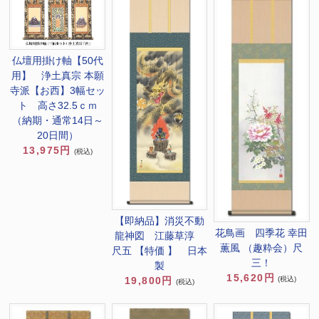
仏壇用掛け軸【50代
用】 浄土真宗 本願
寺派【お西】3幅セッ
ト 高さ32.5ｃｍ
（納期・通常14日～
20日間）
13,975円
(税込)
【即納品】消災不動
花鳥画 四季花 幸田
龍神図 江藤草淳
薫風 （趣粋会）尺
尺五 【特価 】 日本
三！
製
15,620円
19,800円
(税込)
(税込)