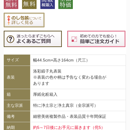
サイズ
幅44.5cm×高さ164cm（尺三）
洛彩緞子丸表装
表装
※表装の色や柄は予告なく変わる場合が
あります
箱
厚紙化粧箱入
主な宗派
特に浄土宗と浄土真宗（全宗派可）
備考
細密美術複製作品・表装品質十年間保証
納期
約5～7日後にお手元に届きます（侘5）