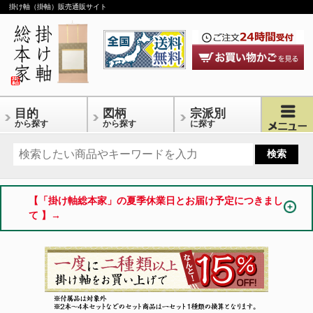
掛け軸（掛軸）販売通販サイト
目的
図柄
宗派別
から探す
から探す
に探す
【「掛け軸総本家」の夏季休業日とお届け予定につきまし
て 】→