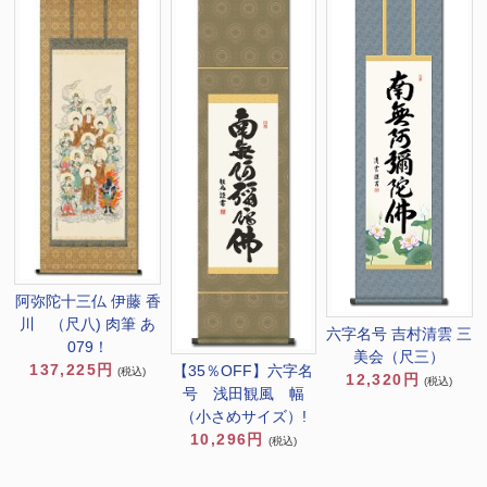
阿弥陀十三仏 伊藤 香
川 （尺八) 肉筆 あ
六字名号 吉村清雲 三
079！
美会（尺三）
137,225円
【35％OFF】六字名
(税込)
12,320円
(税込)
号 浅田観風 幅
（小さめサイズ）!
10,296円
(税込)