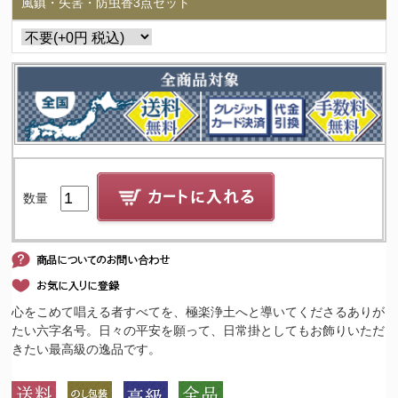
風鎮・矢筈・防虫香3点セット
数量
心をこめて唱える者すべてを、極楽浄土へと導いてくださるありが
たい六字名号。日々の平安を願って、日常掛としてもお飾りいただ
きたい最高級の逸品です。