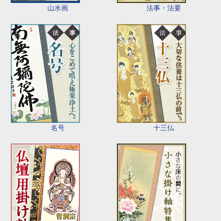
山水画
法事・法要
名号
十三仏