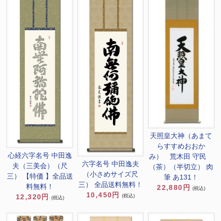
天照皇大神（あまて
らすすめおおか
心経六字名号 中田逸
み） 荒木田 守民
六字名号 中田逸夫
夫（三美会）（尺
（茶）（半切立） 肉
（小さめサイズ尺
三） 【特価 】全品送
筆 あ131！
三） 全品送料無料！
料無料！
22,880円
(税込)
10,450円
(税込)
12,320円
(税込)