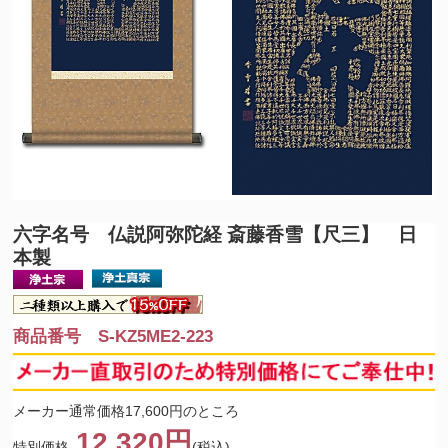
六字名号 仏説阿弥陀経 斎藤香雪【尺三】 日
本製
商品番号 S-KZ5ME2-223
メーカー通常価格17,600円のところ
12,320円
特別価格
(税込)