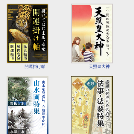
開運掛け軸
天照皇大神