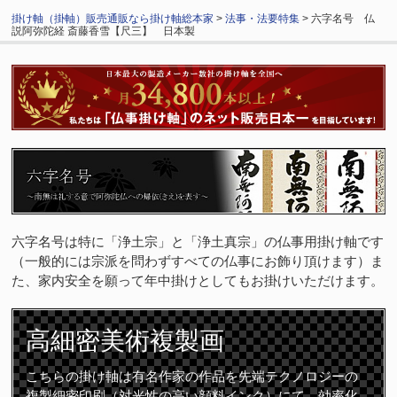
掛け軸（掛軸）販売通販なら掛け軸総本家
>
法事・法要特集
> 六字名号 仏
説阿弥陀経 斎藤香雪【尺三】 日本製
六字名号は特に「浄土宗」と「浄土真宗」の仏事用掛け軸です
（一般的には宗派を問わずすべての仏事にお飾り頂けます）ま
た、家内安全を願って年中掛けとしてもお掛けいただけます。
高細密
美術複製画
こちらの掛け軸は有名作家の作品を先端テクノロジーの
複製細密印刷（対光性の高い顔料インク）にて、効率化