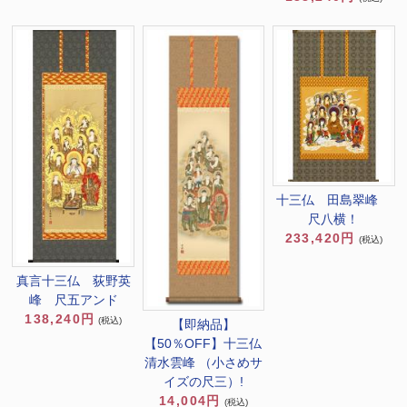
十三仏 田島翠峰
尺八横！
233,420円
(税込)
真言十三仏 荻野英
峰 尺五アンド
138,240円
(税込)
【即納品】
【50％OFF】十三仏
清水雲峰 （小さめサ
イズの尺三）!
14,004円
(税込)