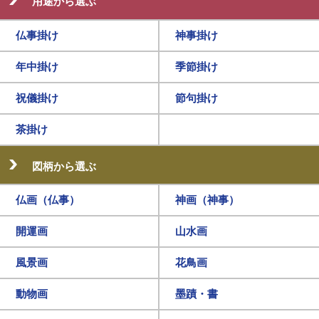
用途から選ぶ
仏事掛け
神事掛け
年中掛け
季節掛け
祝儀掛け
節句掛け
茶掛け
図柄から選ぶ
仏画（仏事）
神画（神事）
開運画
山水画
風景画
花鳥画
動物画
墨蹟・書