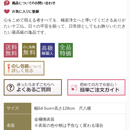
心をこめて唱える者すべてを、極楽浄土へと導いてくださるありが
たい十三仏。日々の平安を願って、日常掛としてもお飾りいただき
たい最高級の逸品です。
サイズ
幅64.5cm×高さ128cm 尺八横
金襴佛表装
表装
※表装の色や柄は予告なく変わる場合