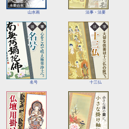
山水画
法事・法要
名号
十三仏