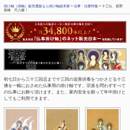
掛け軸（掛軸）販売通販なら掛け軸総本家
>
法事・法要特集
> 十三仏 荻野
英峰 尺八横！
初七日から三十三回忌まで十三回の追善供養をつかさどる十三
佛を一幅におさめた仏事用の掛け軸です。宗派を問わずすべて
の仏事にお飾り頂けます。また、家内安全を願って年中掛けと
してもご利用できます。