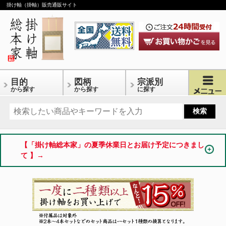
掛け軸（掛軸）販売通販サイト
目的
図柄
宗派別
から探す
から探す
に探す
【「掛け軸総本家」の夏季休業日とお届け予定につきまし
て 】→