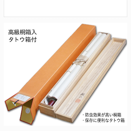
（十二支の守護仏にも起因）法要を期に祖先の供養とご自身やご家
族の守護を目的として心安らかな日々を過ごせるようこの掛け軸を
お掛けくださいませ。