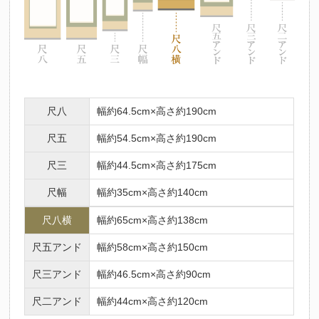
法要名
仏名
初七日
不動明王
ふどうみょうおう
二七日
釈迦如来
しゃかにょらい
三七日
文殊菩薩
もんじゅぼさつ
四七日
普賢菩薩
ふげんぼさつ
尺八
幅約64.5cm×高さ約190cm
五七日
地蔵菩薩
じぞうぼさつ
六七日
弥勒菩薩
みろくぼさつ
尺五
幅約54.5cm×高さ約190cm
七七日
薬師如来
やくしにょらい
尺三
幅約44.5cm×高さ約175cm
百カ日
観世音菩薩
かんのんぼさつ
尺幅
幅約35cm×高さ約140cm
一周忌
勢至菩薩
せいしぼさつ
三回忌
阿弥陀如来
尺八横
幅約65cm×高さ約138cm
あみだにょらい
七回忌
阿閃如来
あしゅくにょらい
尺五アンド
幅約58cm×高さ約150cm
十三回忌
大日如来
だいにちにょらい
尺三アンド
幅約46.5cm×高さ約90cm
三十三回忌
虚空蔵菩薩
こくうぞうぼさつ
尺二アンド
幅約44cm×高さ約120cm
十三仏の中には、人それぞれの守り本尊があるとされています。