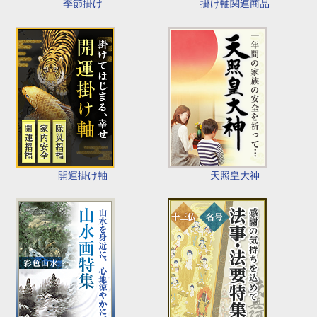
季節掛け
掛け軸関連商品
開運掛け軸
天照皇大神