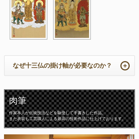
なぜ十三仏の掛け軸が必要なのか？
ご法事は初めての事ばかりで準備から当日までの心労は如何ばかり
かと存じます。法要の本来の目的において重要なのは供養するため
肉筆
のご住職の読経や仏壇です。仏壇周りは一番大切な所となります。
ご住職はじめ参列者が注目される場所となりますので仏壇仏具や床
の間の掛け軸は特に配慮が必要となります。
作家本人が伝統技法などを駆使して手書きした作品。
また表装も工芸職人による最高の技術作品に仕上げております。
十三仏の掛け軸は初七日から三十三回忌までの合計「十三回の追善
供養」をつかさどる守護仏です。故人は十三の仏様に見守られなが
ら極楽浄土に導かれて成仏すると言われています。