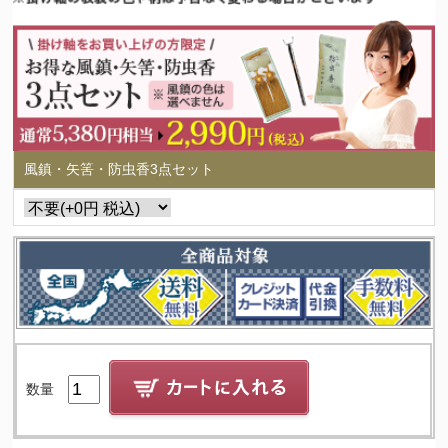
風鎮・矢筈・防虫香3点セット
数量