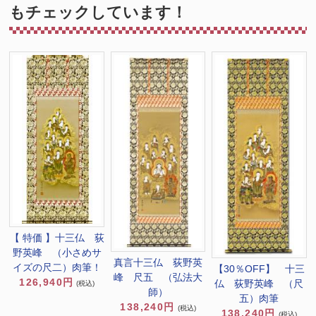
もチェックしています！
【 特価 】十三仏 荻
野英峰 （小さめサ
真言十三仏 荻野英
イズの尺二）肉筆！
【30％OFF】 十三
峰 尺五 （弘法大
126,940円
仏 荻野英峰 （尺
(税込)
師）
五）肉筆
138,240円
(税込)
138,240円
(税込)