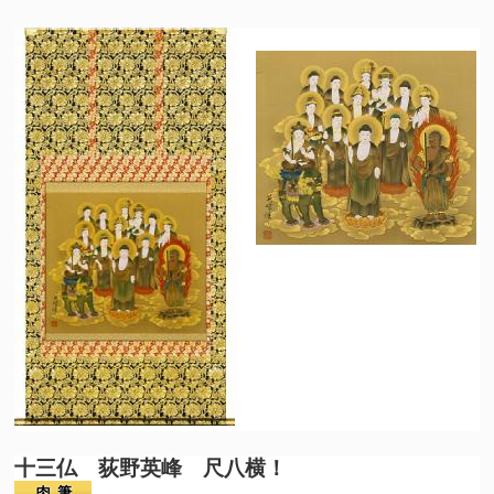
十三仏 荻野英峰 尺八横！