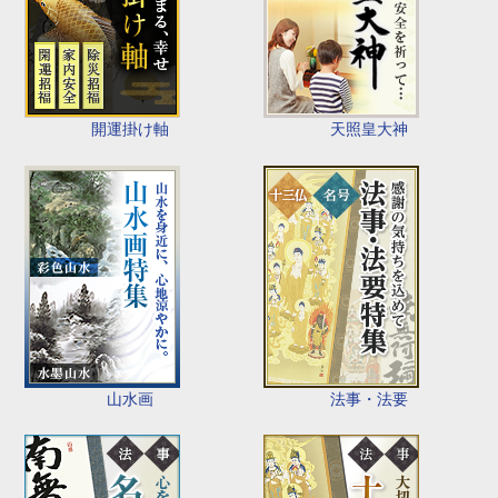
開運掛け軸
天照皇大神
山水画
法事・法要