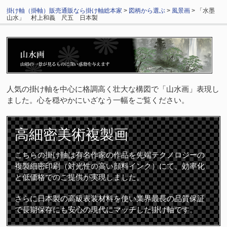
掛け軸（掛軸）販売通販なら掛け軸総本家
>
図柄から選ぶ
>
風景画
> 「水墨
山水」 村上和義 尺五 日本製
人気の掛け軸を中心に格調高く壮大な構図で「山水画」表現し
ました。心を穏やかにいざなう一幅をご覧ください。
高細密
美術複製画
こちらの掛け軸は有名作家の作品を先端テクノロジーの
複製細密印刷（対光性の高い顔料インク）にて、効率化
と低価格でのご提供が実現しました。
さらに日本製の高級表装材料を使い業界最長の品質保証
で長期保存にも安心の現代にマッチした掛け軸です。