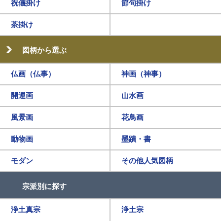
祝儀掛け
節句掛け
茶掛け
図柄から選ぶ
仏画（仏事）
神画（神事）
開運画
山水画
風景画
花鳥画
動物画
墨蹟・書
モダン
その他人気図柄
宗派別に探す
浄土真宗
浄土宗