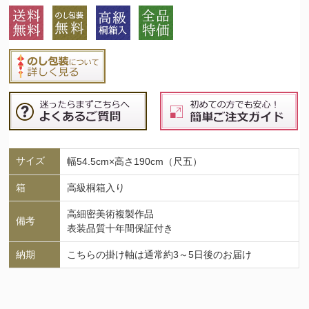
サイズ
幅54.5cm×高さ190cm（尺五）
箱
高級桐箱入り
高細密美術複製作品
備考
表装品質十年間保証付き
納期
こちらの掛け軸は通常約3～5日後のお届け