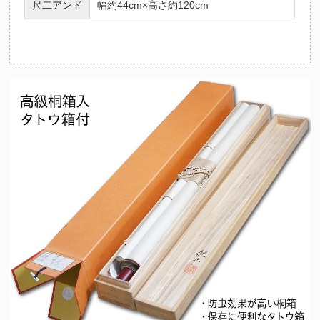
尺二アンド
幅約44cm×高さ約120cm