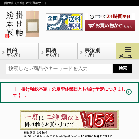
掛け軸（掛軸）販売通販サイト
目的
図柄
宗派別
から探す
から探す
に探す
【「掛け軸総本家」の夏季休業日とお届け予定につきまし
て 】→