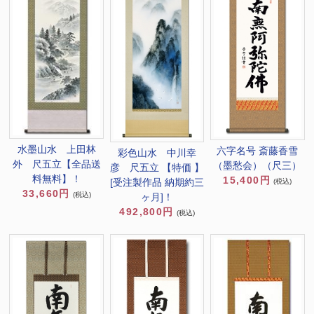
水墨山水 上田林
六字名号 斎藤香雪
彩色山水 中川幸
外 尺五立【全品送
（墨愁会）（尺三）
彦 尺五立 【特価 】
料無料】！
15,400円
[受注製作品 納期約三
(税込)
33,660円
(税込)
ヶ月]！
492,800円
(税込)