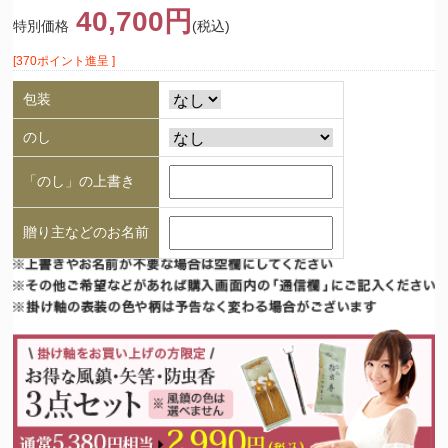
40,700円
特別価格
(税込)
[370ポイント進呈 ]
包装
のし
「のし」の上書き
贈り主などのお名前