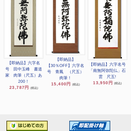
【即納品】
【即納品】六字名
【即納品】六字名号
【30％OFF】六字名
号 田中玉峰 書道
「南無阿弥陀仏」石
号 青鳳 （尺五）
家 肉筆（尺五）あ
雲 尺五!
肉筆！
200！
13,950円
(税込)
15,400円
(税込)
23,787円
(税込)