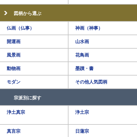
図柄から選ぶ
仏画（仏事）
神画（神事）
開運画
山水画
風景画
花鳥画
動物画
墨蹟・書
モダン
その他人気図柄
宗派別に探す
浄土真宗
浄土宗
真言宗
日蓮宗