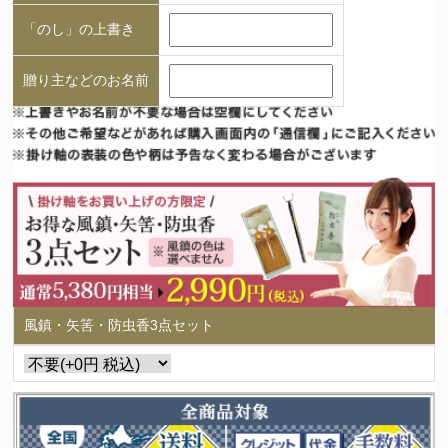
「のし」の上書き
贈り主などのお名前
風鎮・矢筈・防虫香3点セット