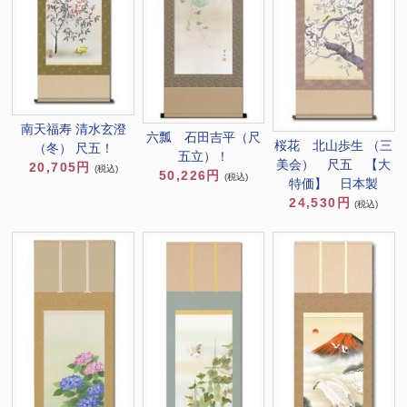
南天福寿 清水玄澄
六瓢 石田吉平（尺
桜花 北山歩生 （三
（冬） 尺五！
五立）！
美会） 尺五 【大
20,705円
(税込)
50,226円
(税込)
特価】 日本製
24,530円
(税込)