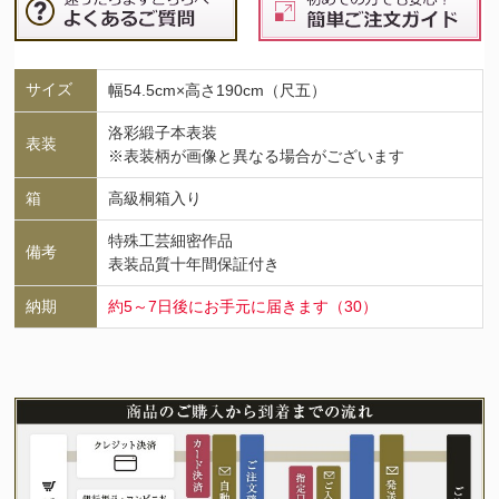
サイズ
幅54.5cm×高さ190cm（尺五）
洛彩緞子本表装
表装
※表装柄が画像と異なる場合がございます
箱
高級桐箱入り
特殊工芸細密作品
備考
表装品質十年間保証付き
納期
約5～7日後にお手元に届きます（30）