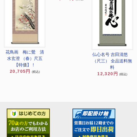
花鳥画 梅に鶯 清
仏心名号 吉田清悠
水玄澄 （春）尺五
（尺三） 全品送料無
【特価】！
料
20,705円
(税込)
12,320円
(税込)