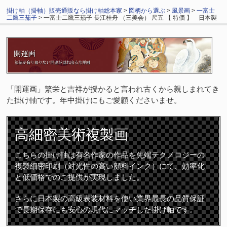
掛け軸（掛軸）販売通販なら掛け軸総本家
>
図柄から選ぶ
>
風景画
>
一富士
二鷹三茄子
> 一富士二鷹三茄子 長江桂舟 （三美会） 尺五 【 特価 】 日本製
「開運画」繁栄と吉祥が授かると言われ古くから親しまれてき
た掛け軸です。年中掛けにもご愛顧くださいませ。
高細密
美術複製画
こちらの掛け軸は有名作家の作品を先端テクノロジーの
複製細密印刷（対光性の高い顔料インク）にて、効率化
と低価格でのご提供が実現しました。
さらに日本製の高級表装材料を使い業界最長の品質保証
で長期保存にも安心の現代にマッチした掛け軸です。