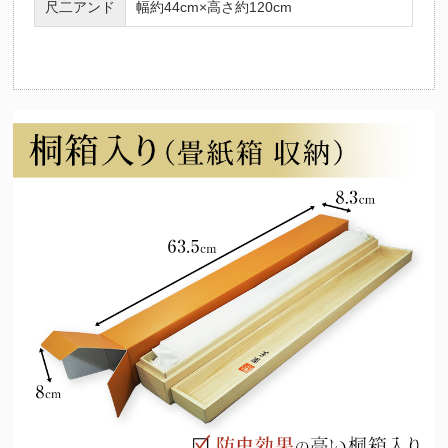
尺二アンド
幅約44cm×高さ約120cm