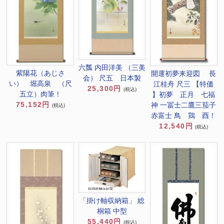
六瓢 内田洋美 （三美
紫陽花（あじさ
開運初夢来迎図 長
会） 尺五 日本製
い） 堀高泉 （尺
江桂舟 尺三 【特価
25,300円
(税込)
五立）肉筆！
】初夢 正月 七福
75,152円
神 一冨士二鷹三茄子
(税込)
赤富士 鳥 鶏 酉！
12,540円
(税込)
「掛け軸収納箱」 総
桐箱 中型
55,440円
(税込)