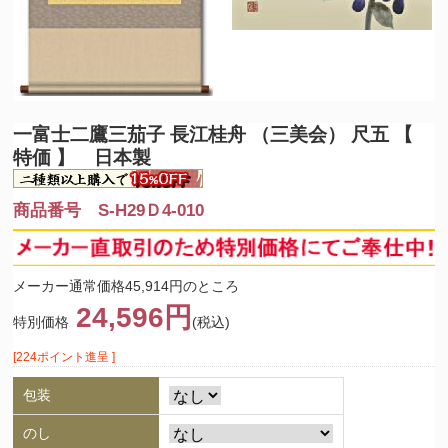
一富士二鷹三茄子 長江桂舟 （三美会） 尺五 【
特価 】 日本製
商品番号 S-H29Ｄ4-010
メーカー通常価格45,914円のところ
24,596円
特別価格
(税込)
[224ポイント進呈 ]
包装
のし