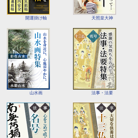
開運掛け軸
天照皇大神
山水画
法事・法要