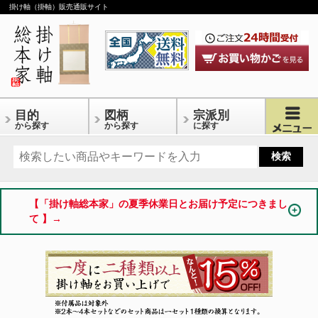
掛け軸（掛軸）販売通販サイト
目的
図柄
宗派別
から探す
から探す
に探す
【「掛け軸総本家」の夏季休業日とお届け予定につきまし
て 】→