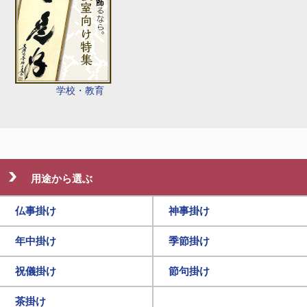
学校・教育
用途から選ぶ
仏事掛け
神事掛け
年中掛け
季節掛け
祝儀掛け
節句掛け
茶掛け