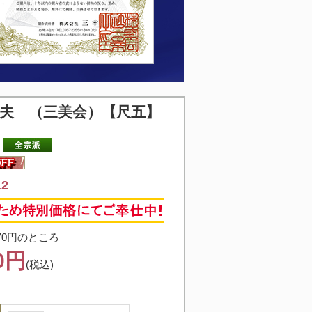
逸夫 （三美会）【尺五】
2
70円のところ
30円
(税込)