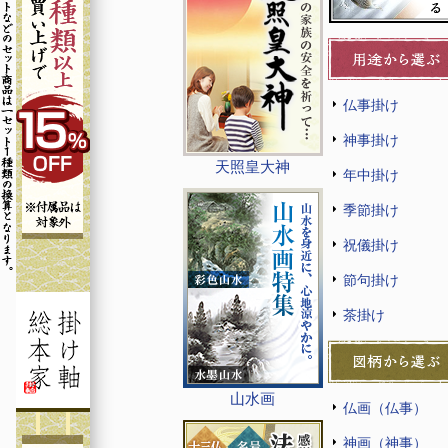
仏事掛け
神事掛け
天照皇大神
年中掛け
季節掛け
祝儀掛け
節句掛け
茶掛け
山水画
仏画（仏事）
神画（神事）