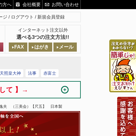
の方へ
会社概要
お問い合わせ
ージ
ログアウト
新規会員登録
インターネット注文以外
選べる3つの注文方法!!
FAX
はがき
メール
天照皇大神
法事
赤富士
まして 】→
田逸夫 （三美会）【尺五】 日本製