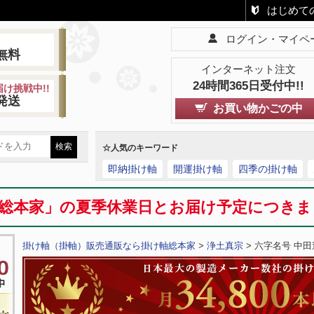
はじめて
ログイン・マイペ
!
無料
インターネット注文
24時間365日受付中!!
け挑戦中!!
発送
お買い物かごの中
☆人気のキーワード
即納掛け軸
開運掛け軸
四季の掛け軸
総本家」の夏季休業日とお届け予定につき
掛け軸（掛軸）販売通販なら掛け軸総本家
>
浄土真宗
> 六字名号 中