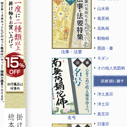
山水画
風景画
花鳥画
動物画
墨蹟・書
法事・法要
モダン
その他人気図柄
浄土真宗
浄土宗
真言宗
名号
日蓮宗