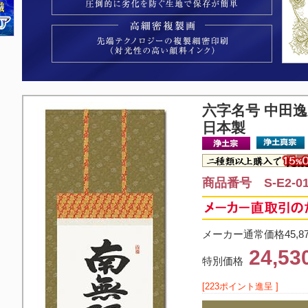
六字名号 中田
日本製
商品番号 S-E2-01
メーカー通常価格45,8
24,5
特別価格
[223ポイント進呈 ]