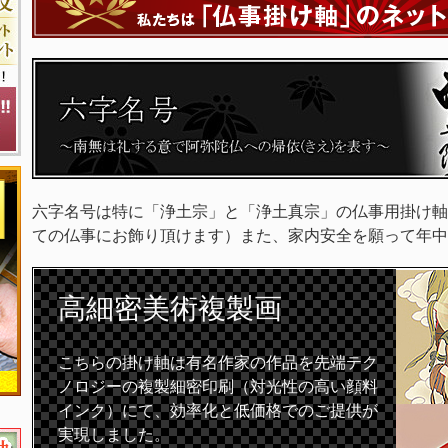
六字名号は特に「浄土宗」と「浄土真宗」の仏事用掛け軸
ての仏事にお飾り頂けます）また、家内安全を願って年中
高細密
美術複製画
こちらの掛け軸は有名作家の作品を先端テク
ノロジーの複製細密印刷（対光性の高い顔料
インク）にて、効率化と低価格でのご提供が
実現しました。