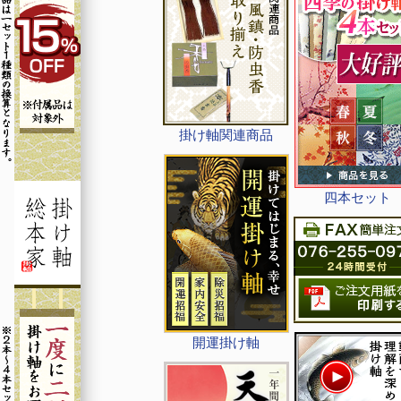
掛け軸関連商品
四本セット
開運掛け軸