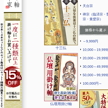
天台宗
禅宗（臨済宗・
宗・黄檗宗）
～9,999円
十三仏
10,000～19,99
20,000～29,99
30,000～49,99
50,000～99,99
100,000円～
仏壇用掛け軸