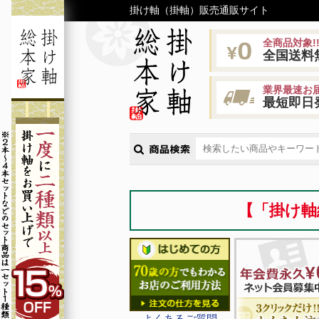
掛け軸（掛軸）販売通販サイト
全商品対象!
全国送料
業界最速お届
最短即日
【「掛け軸
よくあるご質問