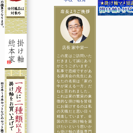
店長 家中栄一
この度はご訪問いた
だきまして誠にあり
がとうございます。
私事で恐縮ですがあ
る講演会の先生にあ
なたの名前は「家の
中が栄える一方」だ
ねと言われました。
これは家の繁栄の象
徴的な掛け軸を皆様
にお届けするのは私
の天職だと思い日々
精進しています。全
国の方に掛け軸を届
けたいという想いか
ら掛け軸の通販専門