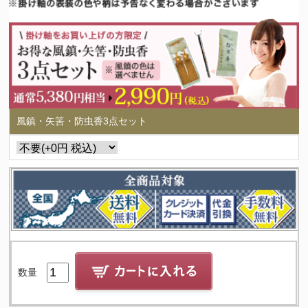
風鎮・矢筈・防虫香3点セット
数量