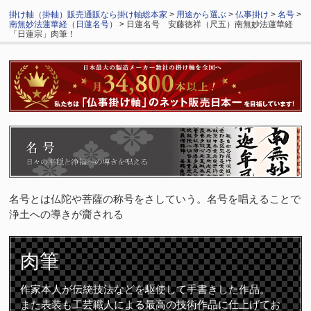
掛け軸（掛軸）販売通販なら掛け軸総本家
>
用途から選ぶ
>
仏事掛け
>
名号
>
南無妙法蓮華経（日蓮名号）
> 日蓮名号 安藤徳祥（尺五）南無妙法蓮華経
「日蓮宗」肉筆！
名号とは仏陀や菩薩の称号をさしていう。名号を唱えることで
浄土への導きが齎される
肉筆
作家本人が伝統技法などを駆使して手書きした作品。
また表装も工芸職人による最高の技術作品に仕上げてお