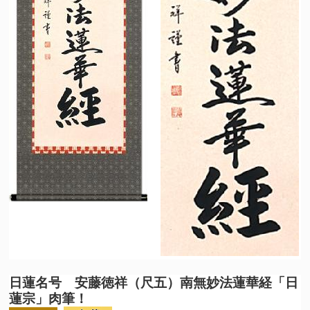
日蓮名号 安藤徳祥（尺五）南無妙法蓮華経「日
蓮宗」肉筆！