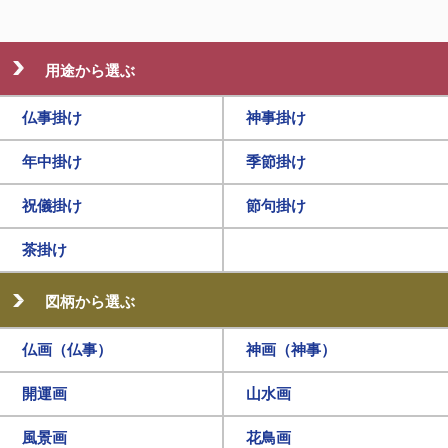
用途から選ぶ
仏事掛け
神事掛け
年中掛け
季節掛け
祝儀掛け
節句掛け
茶掛け
図柄から選ぶ
仏画（仏事）
神画（神事）
開運画
山水画
風景画
花鳥画