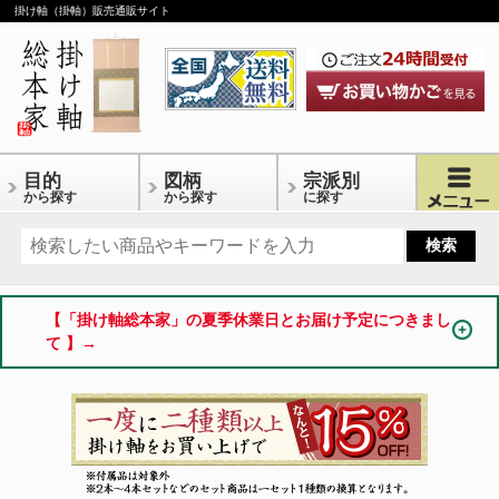
掛け軸（掛軸）販売通販サイト
目的
図柄
宗派別
から探す
から探す
に探す
【「掛け軸総本家」の夏季休業日とお届け予定につきまし
て 】→