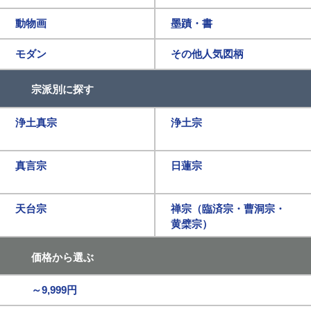
動物画
墨蹟・書
モダン
その他人気図柄
宗派別に探す
浄土真宗
浄土宗
真言宗
日蓮宗
天台宗
禅宗（臨済宗・曹洞宗・
黄檗宗）
価格から選ぶ
～9,999円