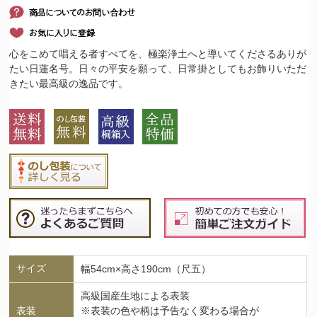
心をこめて唱える者すべてを、極楽浄土へと導いてくださるありが
たい日蓮名号。日々の平安を願って、日常掛としてもお飾りいただ
きたい最高級の逸品です。
サイズ
幅54cm×高さ190cm（尺五）
高級国産生地による表装
表装
※表装の色や柄は予告なく変わる場合が