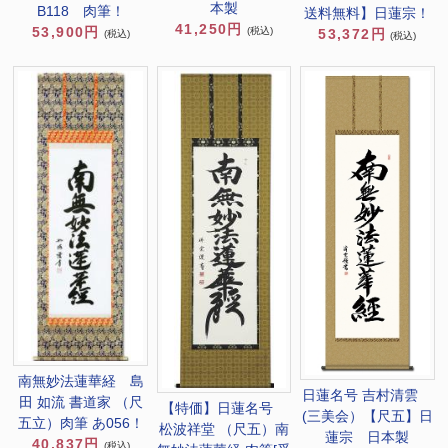
本製
B118 肉筆！
送料無料】日蓮宗！
41,250円
53,900円
(税込)
53,372円
(税込)
(税込)
南無妙法蓮華経 島
日蓮名号 吉村清雲
田 如流 書道家 （尺
【特価】日蓮名号
(三美会）【尺五】日
五立）肉筆 あ056！
松波祥堂 （尺五）南
蓮宗 日本製
40,837円
(税込)