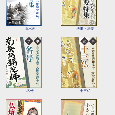
山水画
法事・法要
名号
十三仏