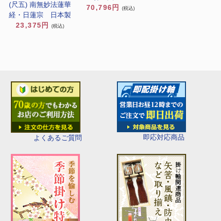
(尺五) 南無妙法蓮華
70,796円
(税込)
経・日蓮宗 日本製
23,375円
(税込)
即応対応商品
よくあるご質問