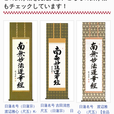
もチェックしています！
日蓮名号 吉田清悠
日蓮名号（日蓮宗）
日蓮名号 渡辺雅
尺五 （日蓮宗） 日
渡辺雅心（尺五）K-
心 （尺五）【全品