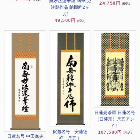
無妙法蓮華経 肉筆[受
24,750円
(税込)
注製作品 納期約2ヶ
月] ！
49,500円
(税込)
日蓮曼荼羅 日蓮名号
（日蓮宗）尺五アン
ド！
釈迦名号 安藤徳
107,580円
(税込)
日蓮名号 中田逸夫
祥 尺五！