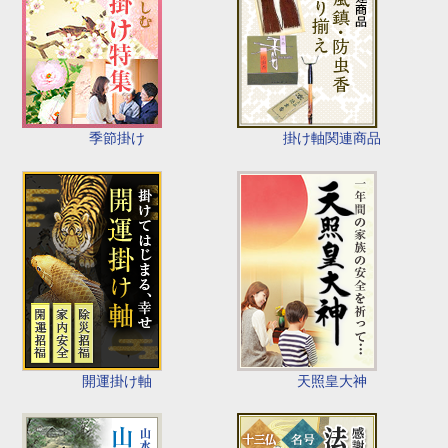
季節掛け
掛け軸関連商品
開運掛け軸
天照皇大神