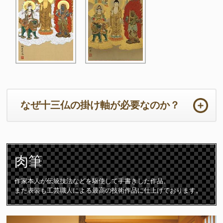
なぜ十三仏の掛け軸が必要なのか？
ご法事は初めての事ばかりで準備から当日までの心労は如何ばかり
かと存じます。法要の本来の目的において重要なのは供養するため
肉筆
のご住職の読経や仏壇です。仏壇周りは一番大切な所となります。
ご住職はじめ参列者が注目される場所となりますので仏壇仏具や床
の間の掛け軸は特に配慮が必要となります。
作家本人が伝統技法などを駆使して手書きした作品。
また表装も工芸職人による最高の技術作品に仕上げております。
十三仏の掛け軸は初七日から三十三回忌までの合計「十三回の追善
供養」をつかさどる守護仏です。故人は十三の仏様に見守られなが
ら極楽浄土に導かれて成仏すると言われています。