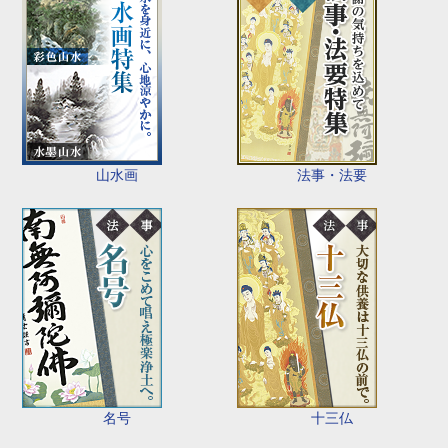
山水画
法事・法要
名号
十三仏