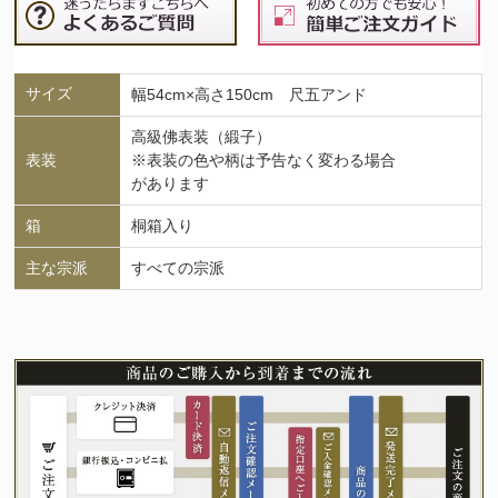
サイズ
幅54cm×高さ150cm 尺五アンド
高級佛表装（緞子）
表装
※表装の色や柄は予告なく変わる場合
があります
箱
桐箱入り
主な宗派
すべての宗派