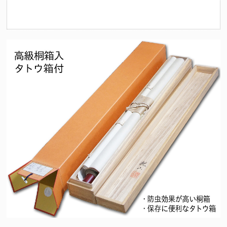
（十二支の守護仏にも起因）法要を期に祖先の供養とご自身やご家
族の守護を目的として心安らかな日々を過ごせるようこの掛け軸を
お掛けくださいませ。