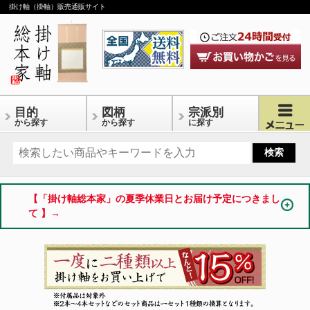
掛け軸（掛軸）販売通販サイト
目的
図柄
宗派別
から探す
から探す
に探す
【「掛け軸総本家」の夏季休業日とお届け予定につきまし
て 】→