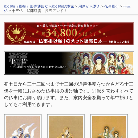
掛け軸（掛軸）販売通販なら掛け軸総本家
>
用途から選ぶ
>
仏事掛け
>
十三
仏
> 十三仏 武藤紅雲 尺五アンド！
初七日から三十三回忌まで十三回の追善供養をつかさどる十三
佛を一幅におさめた仏事用の掛け軸です。宗派を問わずすべて
の仏事にお飾り頂けます。また、家内安全を願って年中掛けと
してもご利用できます。