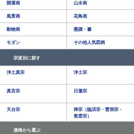
開運画
山水画
風景画
花鳥画
動物画
墨蹟・書
モダン
その他人気図柄
宗派別に探す
浄土真宗
浄土宗
真言宗
日蓮宗
天台宗
禅宗（臨済宗・曹洞宗・
黄檗宗）
価格から選ぶ