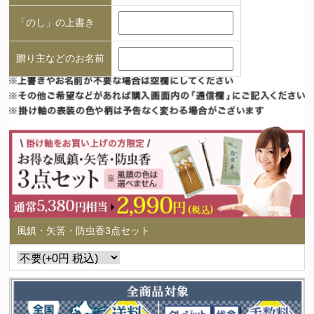
「のし」の上書き
贈り主などのお名前
風鎮・矢筈・防虫香3点セット