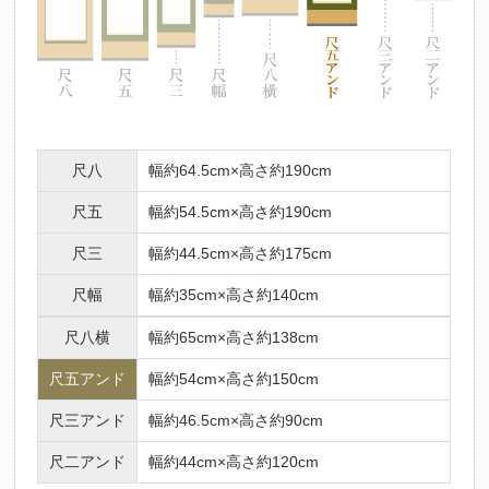
法要名
仏名
初七日
不動明王
ふどうみょうおう
二七日
釈迦如来
しゃかにょらい
三七日
文殊菩薩
もんじゅぼさつ
四七日
普賢菩薩
ふげんぼさつ
尺八
幅約64.5cm×高さ約190cm
五七日
地蔵菩薩
じぞうぼさつ
六七日
弥勒菩薩
みろくぼさつ
尺五
幅約54.5cm×高さ約190cm
七七日
薬師如来
やくしにょらい
尺三
幅約44.5cm×高さ約175cm
百カ日
観世音菩薩
かんのんぼさつ
尺幅
幅約35cm×高さ約140cm
一周忌
勢至菩薩
せいしぼさつ
三回忌
阿弥陀如来
尺八横
幅約65cm×高さ約138cm
あみだにょらい
七回忌
阿閃如来
あしゅくにょらい
尺五アンド
幅約54cm×高さ約150cm
十三回忌
大日如来
だいにちにょらい
尺三アンド
幅約46.5cm×高さ約90cm
三十三回忌
虚空蔵菩薩
こくうぞうぼさつ
尺二アンド
幅約44cm×高さ約120cm
十三仏の中には、人それぞれの守り本尊があるとされています。