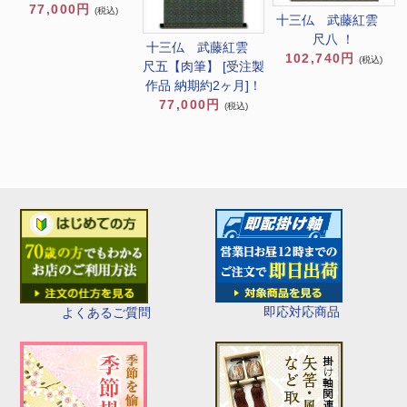
77,000円
(税込)
十三仏 武藤紅雲
尺八 ！
十三仏 武藤紅雲
102,740円
(税込)
尺五【肉筆】 [受注製
作品 納期約2ヶ月]！
77,000円
(税込)
即応対応商品
よくあるご質問