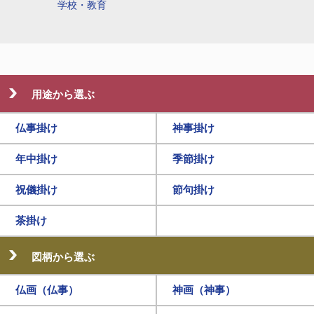
学校・教育
用途から選ぶ
仏事掛け
神事掛け
年中掛け
季節掛け
祝儀掛け
節句掛け
茶掛け
図柄から選ぶ
仏画（仏事）
神画（神事）