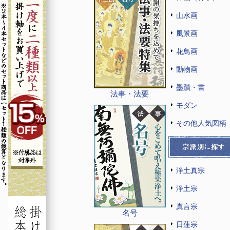
山水画
風景画
花鳥画
動物画
墨蹟・書
法事・法要
モダン
その他人気図柄
浄土真宗
浄土宗
真言宗
名号
日蓮宗