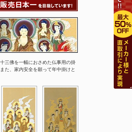
十三佛を一幅におさめた仏事用の掛
また、家内安全を願って年中掛けと