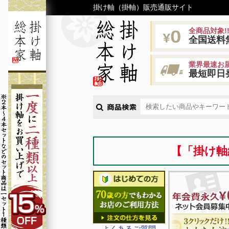
掛け軸（掛軸）販売通販サイト
全商品対象!
全国送料
業界最速お届
最短即日
【「掛け軸
よくあるご質問