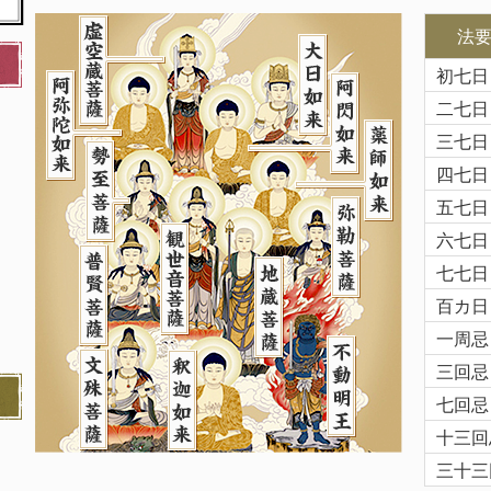
法
初七日
二七日
三七日
四七日
五七日
六七日
七七日
百カ日
一周忌
三回忌
七回忌
十三回
三十三