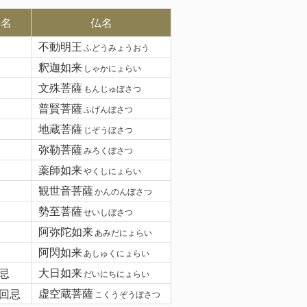
要名
仏名
不動明王
ふどうみょうおう
釈迦如来
しゃかにょらい
文殊菩薩
もんじゅぼさつ
普賢菩薩
ふげんぼさつ
地蔵菩薩
じぞうぼさつ
弥勒菩薩
みろくぼさつ
薬師如来
やくしにょらい
観世音菩薩
かんのんぼさつ
勢至菩薩
せいしぼさつ
阿弥陀如来
あみだにょらい
阿閃如来
あしゅくにょらい
忌
大日如来
だいにちにょらい
回忌
虚空蔵菩薩
こくうぞうぼさつ