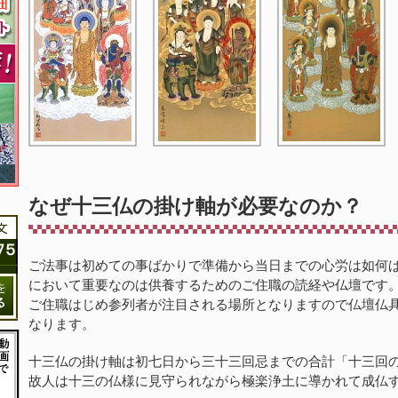
なぜ十三仏の掛け軸が必要なのか？
ご法事は初めての事ばかりで準備から当日までの心労は如何
において重要なのは供養するためのご住職の読経や仏壇です
ご住職はじめ参列者が注目される場所となりますので仏壇仏
なります。
十三仏の掛け軸は初七日から三十三回忌までの合計「十三回
故人は十三の仏様に見守られながら極楽浄土に導かれて成仏