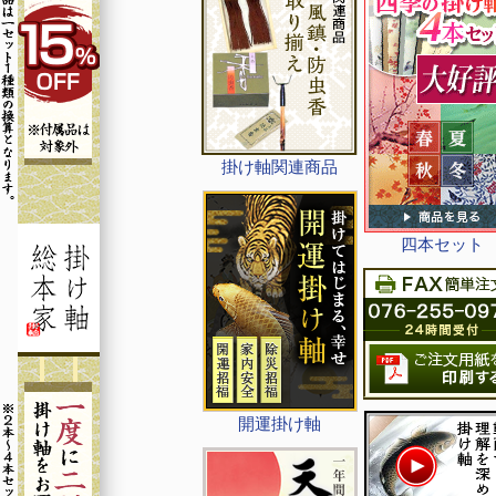
掛け軸関連商品
四本セット
開運掛け軸