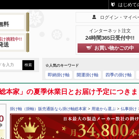
はじめて
ログイン・マイペ
!
無料
インターネット注文
24時間365日受付中!!
け挑戦中!!
発送
お買い物かごの中
☆人気のキーワード
即納掛け軸
開運掛け軸
四季の掛け軸
総本家」の夏季休業日とお届け予定につき
掛け軸（掛軸）販売通販なら掛け軸総本家
>
用途から選ぶ
>
仏事掛け