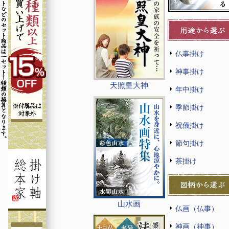
仏事掛け
神事掛け
天照皇大神
年中掛け
季節掛け
祝儀掛け
節句掛け
茶掛け
山水画
仏画（仏事）
神画（神事）