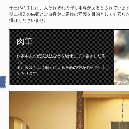
十三仏の中には、人それぞれの守り本尊があるとされていま
期に祖先の供養とご自身やご家族の守護を目的として心安ら
掛けくださいませ。
肉筆
作家本人が伝統技法などを駆使して手書きした作
品。
また表装も工芸職人による最高の技術作品に仕上げ
ております。