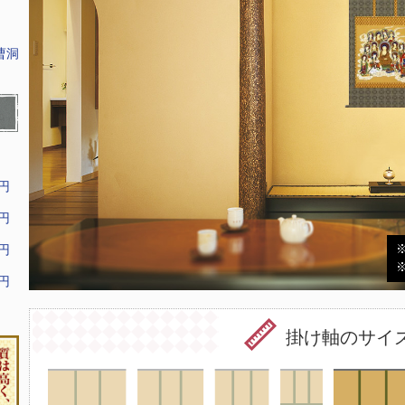
曹洞
9円
9円
9円
9円
掛け軸のサイ