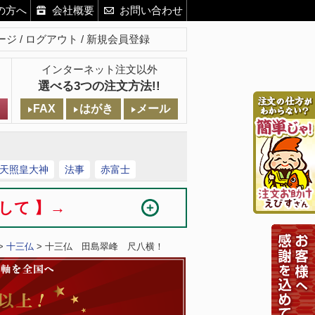
の方へ
会社概要
お問い合わせ
ージ
ログアウト
新規会員登録
インターネット注文以外
選べる3つの注文方法!!
FAX
はがき
メール
天照皇大神
法事
赤富士
まして 】→
>
十三仏
> 十三仏 田島翠峰 尺八横！