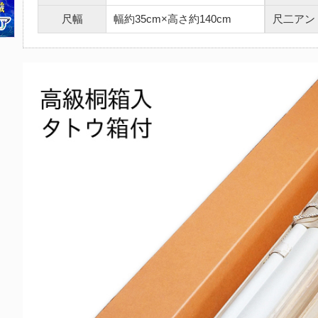
尺幅
幅約35cm×高さ約140cm
尺二アン