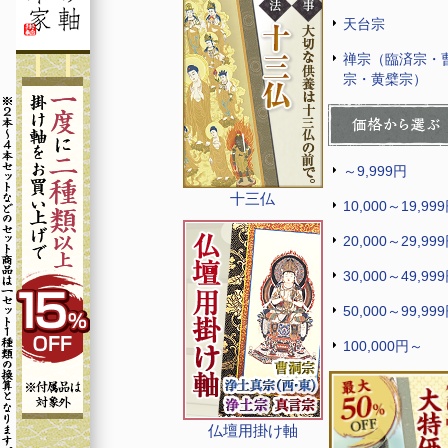
天台宗
禅宗（臨済宗・
宗・黄檗宗）
～9,999円
十三仏
10,000～19,99
20,000～29,99
30,000～49,99
50,000～99,99
100,000円～
仏壇用掛け軸