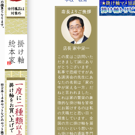
店長 家中栄一
この度はご訪問いた
だきまして誠にあり
がとうございます。
私事で恐縮ですがあ
る講演会の先生にあ
なたの名前は「家の
中が栄える一方」だ
ねと言われました。
これは家の繁栄の象
徴的な掛け軸を皆様
にお届けするのは私
の天職だと思い日々
精進しています。全
国の方に掛け軸を届
けたいという想いか
ら掛け軸の通販専門