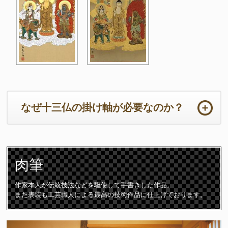
なぜ十三仏の掛け軸が必要なのか？
ご法事は初めての事ばかりで準備から当日までの心労は如何ばかり
かと存じます。法要の本来の目的において重要なのは供養するため
肉筆
のご住職の読経や仏壇です。仏壇周りは一番大切な所となります。
ご住職はじめ参列者が注目される場所となりますので仏壇仏具や床
の間の掛け軸は特に配慮が必要となります。
作家本人が伝統技法などを駆使して手書きした作品。
また表装も工芸職人による最高の技術作品に仕上げております。
十三仏の掛け軸は初七日から三十三回忌までの合計「十三回の追善
供養」をつかさどる守護仏です。故人は十三の仏様に見守られなが
ら極楽浄土に導かれて成仏すると言われています。