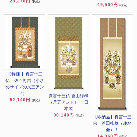
28,270円
(税込)
49,500円
(税込)
【特価 】真言十三
仏 佐々将吉（小さ
めサイズの尺三アン
ド）！
真言十三仏 香山緑翠
52,140円
(税込)
（尺五アンド） 日
本製
30,140円
(税込)
【即納品】真言十三
佛 芦田柳草（趣粋
会）！
14,960円
(税込)