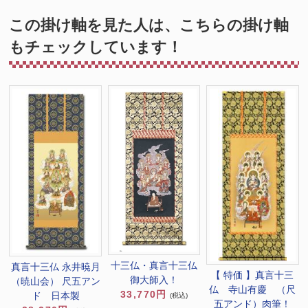
この掛け軸を見た人は、こちらの掛け軸
もチェックしています！
十三仏・真言十三仏
真言十三仏 永井暁月
【 特価 】真言十三
御大師入！
（暁山会） 尺五アン
仏 寺山有慶 （尺
33,770円
ド 日本製
(税込)
五アンド）肉筆！