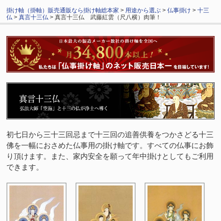
掛け軸（掛軸）販売通販なら掛け軸総本家
>
用途から選ぶ
>
仏事掛け
>
十三
仏
>
真言十三仏
> 真言十三仏 武藤紅雲（尺八横）肉筆！
初七日から三十三回忌まで十三回の追善供養をつかさどる十三
佛を一幅におさめた仏事用の掛け軸です。すべての仏事にお飾
り頂けます。また、家内安全を願って年中掛けとしてもご利用
できます。