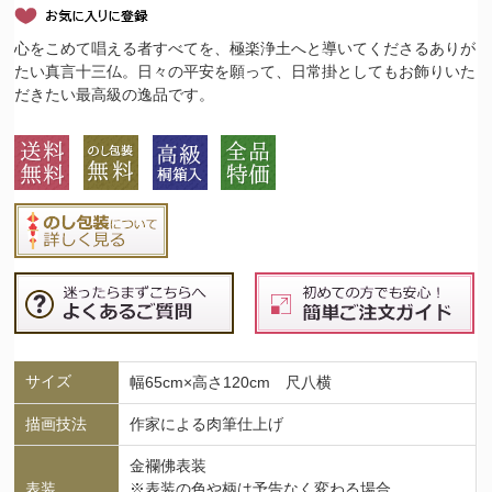
心をこめて唱える者すべてを、極楽浄土へと導いてくださるありが
たい真言十三仏。日々の平安を願って、日常掛としてもお飾りいた
だきたい最高級の逸品です。
サイズ
幅65cm×高さ120cm 尺八横
描画技法
作家による肉筆仕上げ
金襴佛表装
表装
※表装の色や柄は予告なく変わる場合