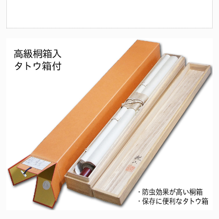
（十二支の守護仏にも起因）法要を期に祖先の供養とご自身やご家
族の守護を目的として心安らかな日々を過ごせるようこの掛け軸を
お掛けくださいませ。