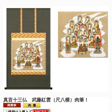
真言十三仏 武藤紅雲（尺八横）肉筆！