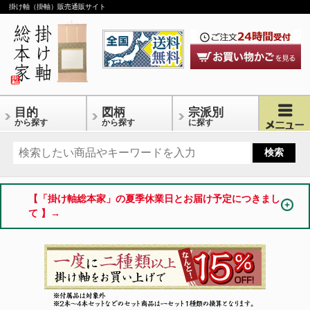
掛け軸（掛軸）販売通販サイト
目的
図柄
宗派別
から探す
から探す
に探す
【「掛け軸総本家」の夏季休業日とお届け予定につきまし
て 】→