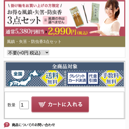
風鎮・矢筈・防虫香3点セット
数量