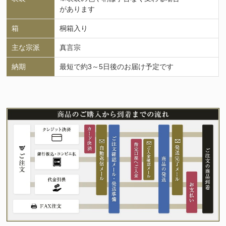
があります
箱
桐箱入り
主な宗派
真言宗
納期
最短で約3～5日後のお届け予定です