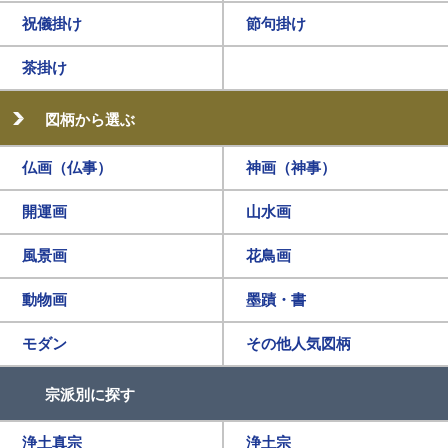
祝儀掛け
節句掛け
茶掛け
図柄から選ぶ
仏画（仏事）
神画（神事）
開運画
山水画
風景画
花鳥画
動物画
墨蹟・書
モダン
その他人気図柄
宗派別に探す
浄土真宗
浄土宗