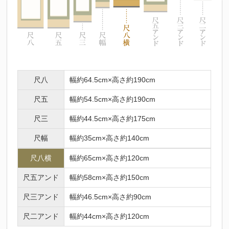
法要名
仏名
初七日
不動明王
ふどうみょうおう
二七日
釈迦如来
しゃかにょらい
三七日
文殊菩薩
もんじゅぼさつ
四七日
普賢菩薩
ふげんぼさつ
尺八
幅約64.5cm×高さ約190cm
五七日
地蔵菩薩
じぞうぼさつ
六七日
弥勒菩薩
みろくぼさつ
尺五
幅約54.5cm×高さ約190cm
七七日
薬師如来
やくしにょらい
尺三
幅約44.5cm×高さ約175cm
百カ日
観世音菩薩
かんのんぼさつ
尺幅
幅約35cm×高さ約140cm
一周忌
勢至菩薩
せいしぼさつ
三回忌
阿弥陀如来
尺八横
幅約65cm×高さ約120cm
あみだにょらい
七回忌
阿閃如来
あしゅくにょらい
尺五アンド
幅約58cm×高さ約150cm
十三回忌
大日如来
だいにちにょらい
尺三アンド
幅約46.5cm×高さ約90cm
三十三回忌
虚空蔵菩薩
こくうぞうぼさつ
尺二アンド
幅約44cm×高さ約120cm
十三仏の中には、人それぞれの守り本尊があるとされています。