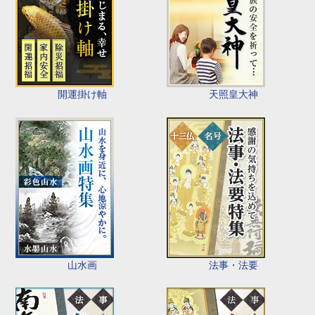
開運掛け軸
天照皇大神
山水画
法事・法要