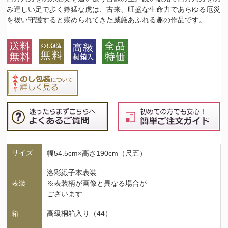
み逞しい足で歩く獰猛な虎は、古来、旺盛な生命力であらゆる厄災
を祓い守護すると崇められてきた威厳あふれる趣の作品です。
サイズ
幅54.5cm×高さ190cm（尺五）
洛彩緞子本表装
表装
※表装柄が画像と異なる場合が
ございます
箱
高級桐箱入り（44）