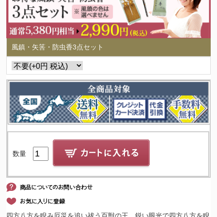
風鎮・矢筈・防虫香3点セット
数量
四方八方を睨み厄災を追い祓う百獣の王。鋭い眼光で四方八方を睨