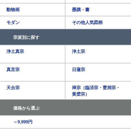
動物画
墨蹟・書
モダン
その他人気図柄
宗派別に探す
浄土真宗
浄土宗
真言宗
日蓮宗
天台宗
禅宗（臨済宗・曹洞宗・
黄檗宗）
価格から選ぶ
～9,999円