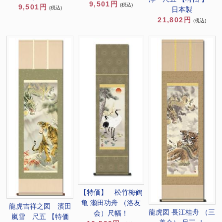
9,501円
(税込)
9,501円
(税込)
日本製
21,802円
(税込)
【特価】 松竹梅鶴
亀 瀬田功舟 （洛友
龍虎吉祥之図 濱田
龍虎図 長江桂舟 （三
会）尺幅！
嵐雪 尺五 【特価