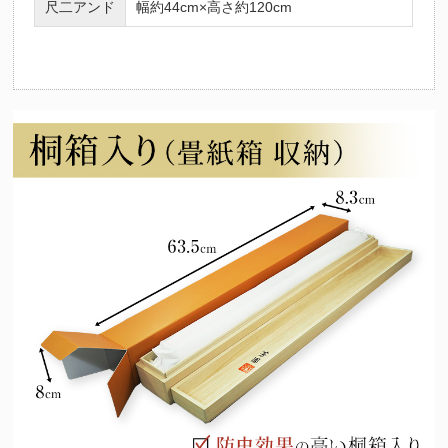
尺二アンド
幅約44cm×高さ約120cm