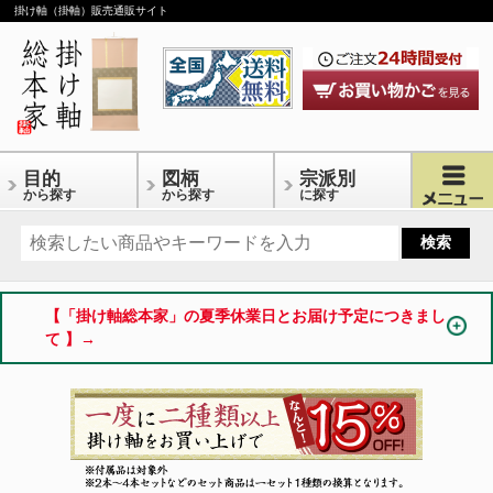
掛け軸（掛軸）販売通販サイト
目的
図柄
宗派別
から探す
から探す
に探す
【「掛け軸総本家」の夏季休業日とお届け予定につきまし
て 】→