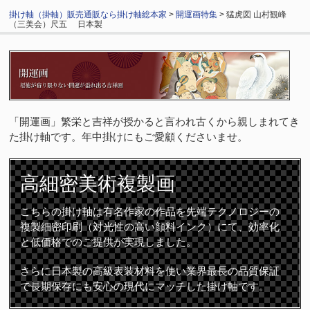
掛け軸（掛軸）販売通販なら掛け軸総本家
>
開運画特集
> 猛虎図 山村観峰
（三美会）尺五 日本製
「開運画」繁栄と吉祥が授かると言われ古くから親しまれてき
た掛け軸です。年中掛けにもご愛顧くださいませ。
高細密
美術複製画
こちらの掛け軸は有名作家の作品を先端テクノロジーの
複製細密印刷（対光性の高い顔料インク）にて、効率化
と低価格でのご提供が実現しました。
さらに日本製の高級表装材料を使い業界最長の品質保証
で長期保存にも安心の現代にマッチした掛け軸です。