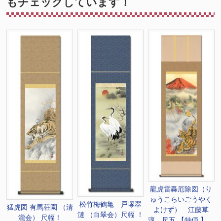
もチェックしています！
龍虎雷轟厄除図（り
ゅうこらいごうやく
松竹梅鶴亀 戸塚翠
猛虎図 有馬荘園 （清
よけず） 江藤草
漣 （白翠会）尺幅 ！
瀧会） 尺幅！
淳 尺五 【特価 】