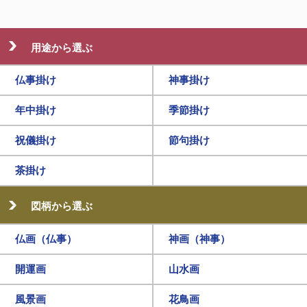
用途から選ぶ
仏事掛け
神事掛け
年中掛け
季節掛け
祝儀掛け
節句掛け
茶掛け
図柄から選ぶ
仏画（仏事）
神画（神事）
開運画
山水画
風景画
花鳥画