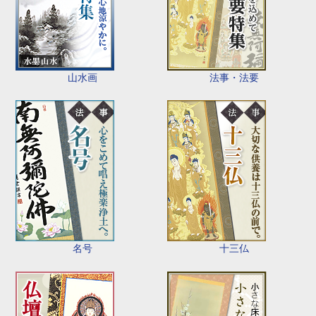
山水画
法事・法要
名号
十三仏