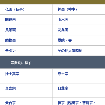
仏画（仏事）
神画（神事）
開運画
山水画
風景画
花鳥画
動物画
墨蹟・書
モダン
その他人気図柄
宗派別に探す
浄土真宗
浄土宗
真言宗
日蓮宗
天台宗
禅宗（臨済宗・曹洞宗・