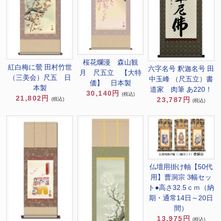
桜花爛漫 森山観
紅白梅に鶯 田村竹世
六字名号 釈迦名号 田
月 尺五立 【大特
（三美会）尺五 日
中玉峰 （尺五立）書
価】 日本製
本製
道家 肉筆 あ220！
30,140円
(税込)
21,802円
23,787円
(税込)
(税込)
仏壇用掛け軸【50代
用】曹洞宗 3幅セッ
ト●高さ32.5ｃｍ（納
期・通常14日～20日
間）
13,975円
(税込)