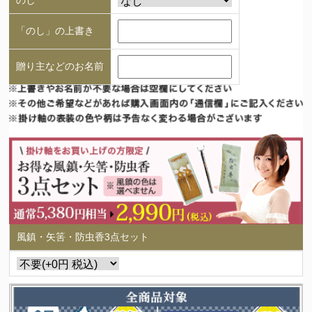
「のし」の上書き
贈り主などのお名前
風鎮・矢筈・防虫香3点セット