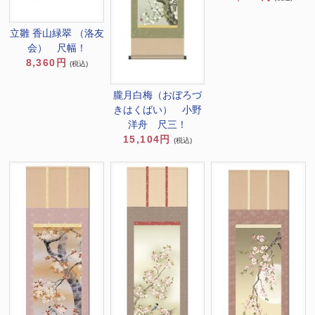
立雛 香山緑翠 （洛友
会） 尺幅！
8,360円
(税込)
朧月白梅（おぼろづ
きはくばい） 小野
洋舟 尺三！
15,104円
(税込)