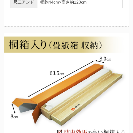
尺二アンド
幅約44cm×高さ約120cm