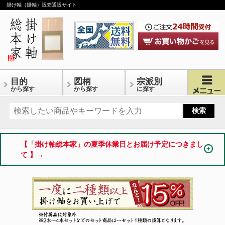
掛け軸（掛軸）販売通販サイト
目的
図柄
宗派別
から探す
から探す
に探す
【「掛け軸総本家」の夏季休業日とお届け予定につきまし
て 】→