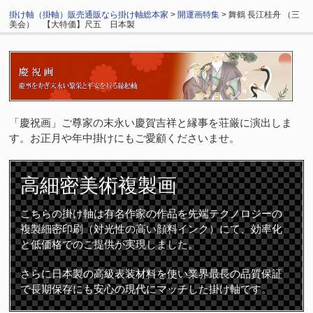
掛け軸（掛軸）販売通販なら掛け軸総本家
>
開運画特集
> 舞鶴 長江桂舟 （三
美会） 【大特価】尺五 日本製
「慶祝画」ご尊家の末永い慶賀吉祥と縁事を荘厳に演出しま
す。お正月や年中掛けにもご愛顧くださいませ。
高細密
美術複製画
こちらの掛け軸は有名作家の作品を先端テクノロジーの
複製細密印刷（対光性の高い顔料インク）にて、効率化
と低価格でのご提供が実現しました。
さらに日本製の高級表装材料を使い業界最長の品質保証
で長期保存にも安心の現代にマッチした掛け軸です。