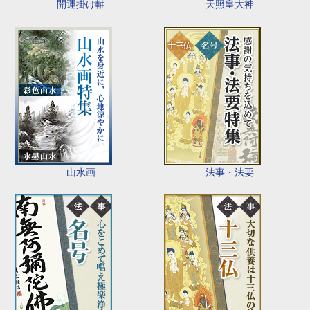
開運掛け軸
天照皇大神
山水画
法事・法要