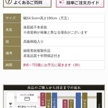
サイズ
幅54.5cm×高さ190cm（尺五）
洛彩緞子本表装
表装
※表装柄が画像と異なる場合がございます
箱
高級桐箱入り
細密美術複製作品
備考
表装品質十年間保証付き
納期
約5～7日後にお手元に届きます（30）