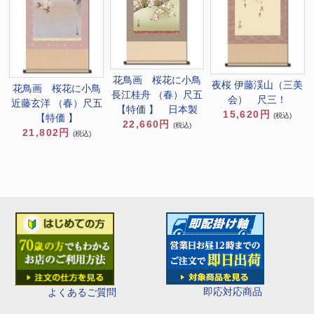
花鳥画 桜花に小鳥
夜桜 伊藤渓山（三美
花鳥画 桜花に小鳥
長江桂舟 （春）尺五
会） 尺三！
近藤玄洋 （春）尺五
【特価 】 日本製
15,620円
(税込)
【特価 】
22,660円
(税込)
21,802円
(税込)
即応対応商品
よくあるご質問