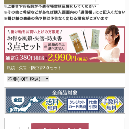
風鎮・矢筈・防虫香3点セット