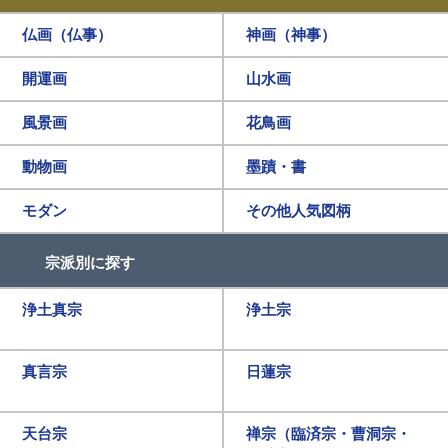
仏画（仏事）
神画（神事）
開運画
山水画
風景画
花鳥画
動物画
墨蹟・書
モダン
その他人気図柄
宗派別に探す
浄土真宗
浄土宗
真言宗
日蓮宗
天台宗
禅宗（臨済宗・曹洞宗・