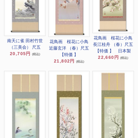
花鳥画 桜花に小鳥
南天に雀 田村竹世
花鳥画 桜花に小鳥
長江桂舟 （春）尺五
（三美会） 尺五
近藤玄洋 （春）尺五
【特価 】 日本製
20,705円
【特価 】
(税込)
22,660円
(税込)
21,802円
(税込)