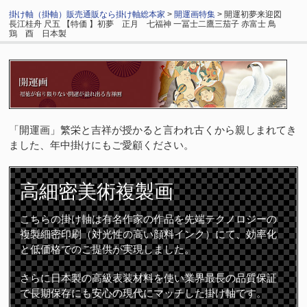
掛け軸（掛軸）販売通販なら掛け軸総本家
>
開運画特集
> 開運初夢来迎図
長江桂舟 尺五 【特価 】初夢 正月 七福神 一冨士二鷹三茄子 赤富士 鳥
鶏 酉 日本製
「開運画」繁栄と吉祥が授かると言われ古くから親しまれてき
ました、年中掛けにもご愛顧ください。
高細密
美術複製画
こちらの掛け軸は有名作家の作品を先端テクノロジーの
複製細密印刷（対光性の高い顔料インク）にて、効率化
と低価格でのご提供が実現しました。
さらに日本製の高級表装材料を使い業界最長の品質保証
で長期保存にも安心の現代にマッチした掛け軸です。