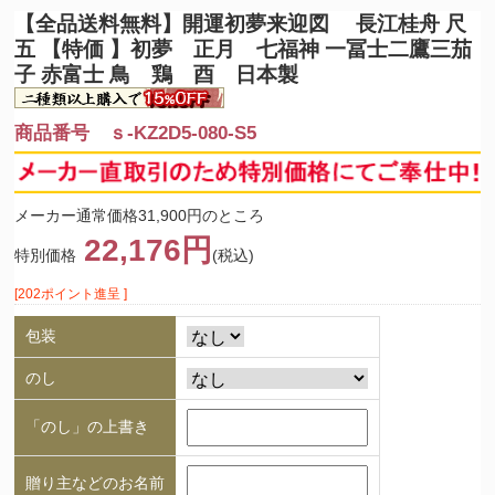
【全品送料無料】
開運初夢来迎図 長江桂舟 尺
五 【特価 】初夢 正月 七福神 一冨士二鷹三茄
子 赤富士 鳥 鶏 酉 日本製
商品番号 ｓ-KZ2D5-080-S5
メーカー通常価格31,900円のところ
22,176円
特別価格
(税込)
[202ポイント進呈 ]
包装
のし
「のし」の上書き
贈り主などのお名前