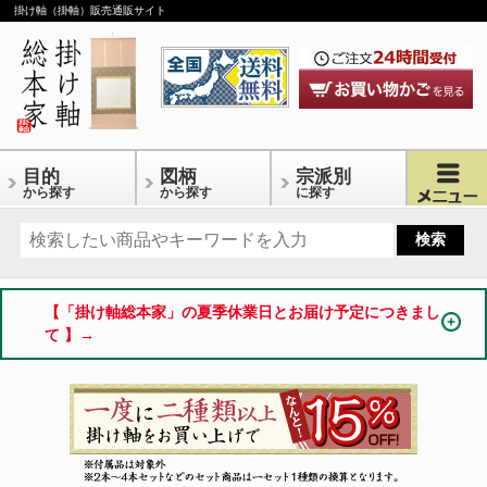
掛け軸（掛軸）販売通販サイト
目的
図柄
宗派別
から探す
から探す
に探す
【「掛け軸総本家」の夏季休業日とお届け予定につきまし
て 】→