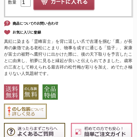
数量
真紅に染まる「霊峰富士」を背に逞しい爪で吉運を掴む「鷹」が長
寿の象徴である老松にとまり、物事を成すに通じる「茄子」、家康
が富士の裾野へ鷹狩りに出かけた際に、後の天下取りを予言したこ
とに由来し、初夢に見ると縁起が良いと伝えられてきました。歳寒
の三友として称えられる最吉祥の松竹梅が彩りを加え、めでたさ極
まりない人気題材です。