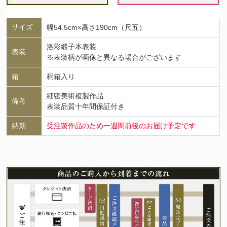
サイズ
幅54.5cm×高さ190cm（尺五）
洛彩緞子本表装
表装
※表装柄が画像と異なる場合がございます
箱
桐箱入り
細密美術複製作品
備考
表装品質十年間保証付き
納期
受注製作品のため一週間前後のお届け予定です