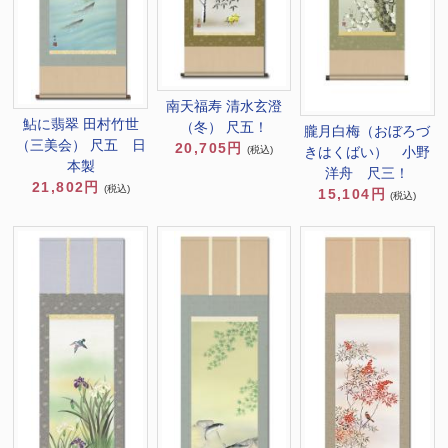
南天福寿 清水玄澄
鮎に翡翠 田村竹世
（冬） 尺五！
朧月白梅（おぼろづ
（三美会） 尺五 日
20,705円
(税込)
きはくばい） 小野
本製
洋舟 尺三！
21,802円
(税込)
15,104円
(税込)