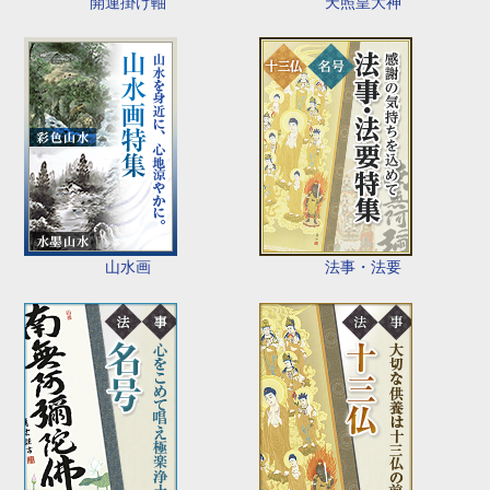
開運掛け軸
天照皇大神
山水画
法事・法要