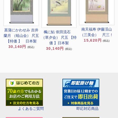
南天福寿 伊藤渓山
菖蒲にかわせみ 吉井
楓に鮎 依田流石
（三美会） 尺三！
蘭月 （暁山会） 尺五
（草夕会） 尺五 【特
15,620円
【特価 】 日本製
(税込)
価 】日本製
30,140円
(税込)
30,140円
(税込)
即応対応商品
よくあるご質問