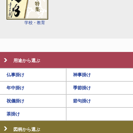
学校・教育
用途から選ぶ
仏事掛け
神事掛け
年中掛け
季節掛け
祝儀掛け
節句掛け
茶掛け
図柄から選ぶ