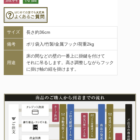
サイズ
長さ約36cm
備考
ポリ袋入/竹製/金属フック/荷重2kg
床の間などの壁の一番上に掛鍵を付けて
用途
それに吊るします。高さ調整しながらフック
に掛け軸の紐を掛けます。