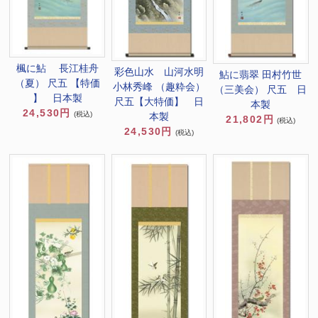
楓に鮎 長江桂舟
彩色山水 山河水明
鮎に翡翠 田村竹世
（夏） 尺五 【特価
小林秀峰 （趣粋会）
（三美会） 尺五 日
】 日本製
尺五【大特価】 日
本製
24,530円
(税込)
本製
21,802円
(税込)
24,530円
(税込)