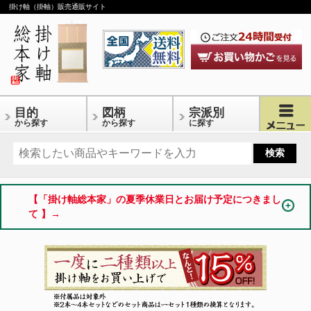
掛け軸（掛軸）販売通販サイト
目的
図柄
宗派別
から探す
から探す
に探す
【「掛け軸総本家」の夏季休業日とお届け予定につきまし
て 】→