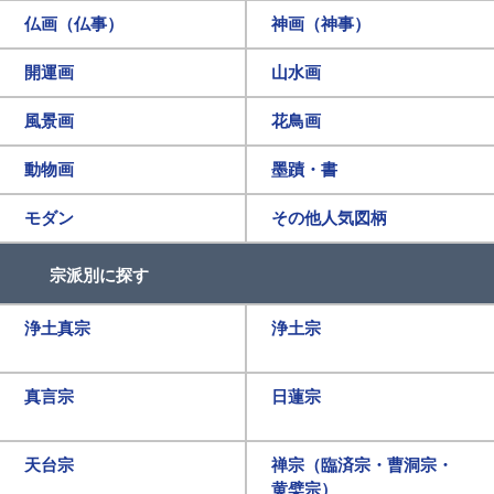
仏画（仏事）
神画（神事）
開運画
山水画
風景画
花鳥画
動物画
墨蹟・書
モダン
その他人気図柄
宗派別に探す
浄土真宗
浄土宗
真言宗
日蓮宗
天台宗
禅宗（臨済宗・曹洞宗・
黄檗宗）