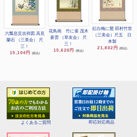
紅白梅に鶯 田村竹世
花鳥画 竹に雀 茂木
六瓢息災吉祥図 高見
（三美会）尺五 日
蒼雲 （草友会） 尺
蘭石 （三美会） 尺
本製
三！
三！
21,802円
(税込)
15,620円
(税込)
15,104円
(税込)
即応対応商品
よくあるご質問