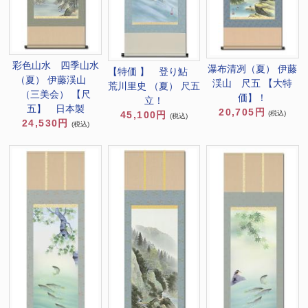
彩色山水 四季山水
瀑布清冽（夏） 伊藤
【特価 】 登り鮎
（夏） 伊藤渓山
渓山 尺五 【大特
荒川里史 （夏） 尺五
（三美会） 【尺
価】！
立！
五】 日本製
20,705円
(税込)
45,100円
(税込)
24,530円
(税込)