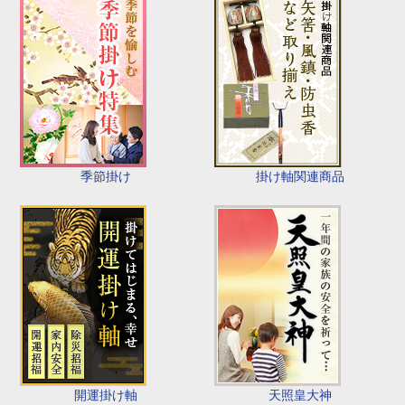
季節掛け
掛け軸関連商品
開運掛け軸
天照皇大神