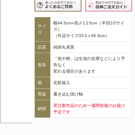
幅44.5cm×高さ1２5cm（半切1/2サイ
サイ
ズ）
ズ
（作品サイズ33.5ｘ66.4cm）
品質
純綿丸表装
「色や柄」は生地の在庫などにより予
表装
告なく
変わる場合があります
箱
化粧箱入
用途
書き込む掛け軸
受注製作品のため一週間前後のお届け
納期
予定です