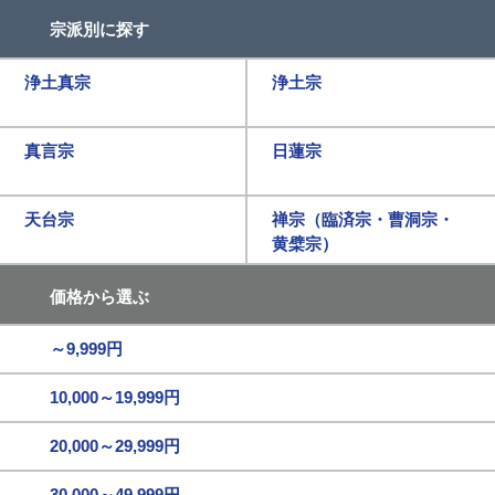
宗派別に探す
浄土真宗
浄土宗
真言宗
日蓮宗
天台宗
禅宗（臨済宗・曹洞宗・
黄檗宗）
価格から選ぶ
～9,999円
10,000～19,999円
20,000～29,999円
30,000～49,999円