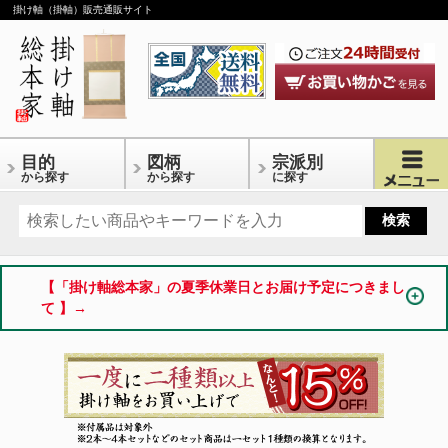
掛け軸（掛軸）販売通販サイト
目的
図柄
宗派別
から探す
から探す
に探す
【「掛け軸総本家」の夏季休業日とお届け予定につきまし
て 】→