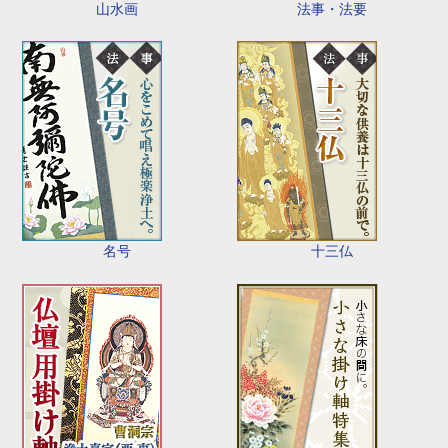
山水画
法事・法要
名号
十三仏