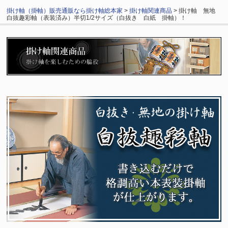
掛け軸（掛軸）販売通販なら掛け軸総本家
>
掛け軸関連商品
> 掛け軸 無地
白抜趣彩軸（表装済み）半切1/2サイズ（白抜き 白紙 掛軸）！