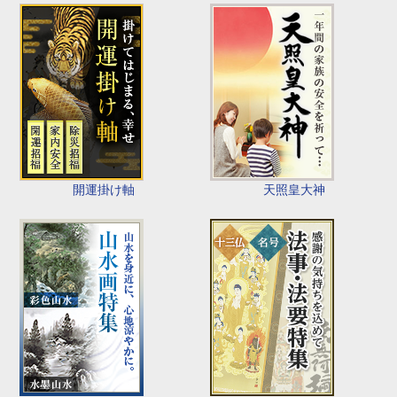
開運掛け軸
天照皇大神