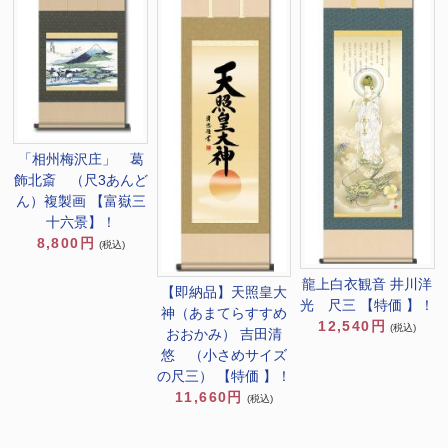
「相州梅沢庄」 葛
飾北斎 （尺3あんど
ん）複製画 【富嶽三
十六景】！
8,800円
(税込)
龍上白衣観音 井川洋
【即納品】天照皇大
光 尺三 【特価 】！
神（あまてらすすめ
12,540円
(税込)
おおかみ） 吉田清
悠 （小さめサイズ
の尺三） 【特価 】！
11,660円
(税込)