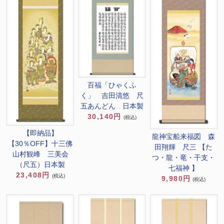
百福「ひゃくふ
く」 吉田清悠 尺
五あんどん 日本製
30,140円
(税込)
【即納品】
龍神宝船来福図 森
【30％OFF】十三佛
田翔輝 尺三 【た
山村観峰 三美会
つ・龍・竜・干支・
（尺五）日本製
七福神 】
23,408円
(税込)
9,980円
(税込)