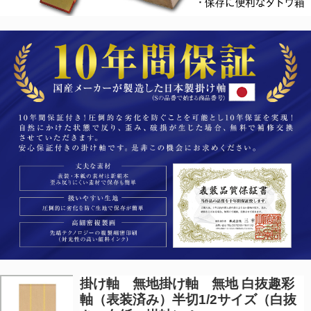
掛け軸 無地
掛け軸 無地 白抜趣彩
軸（表装済み）半切1/2サイズ（白抜