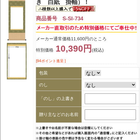
き 白紙 掛軸）！
商品番号 S-SI-734
メーカー通常価格11,600円のところ
10,390円
特別価格
(税込)
[94ポイント進呈 ]
包装
のし
「のし」の上書き
贈り主などのお名前