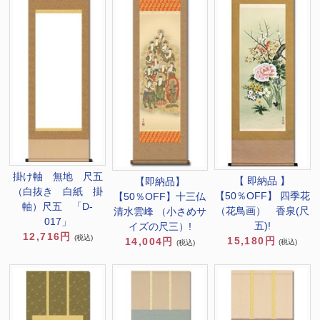
掛け軸 無地 尺五
【 即納品 】
【即納品】
（白抜き 白紙 掛
【50％OFF】 四季花
【50％OFF】十三仏
軸）尺五 「D-
（花鳥画） 香泉(尺
清水雲峰 （小さめサ
017」
五)!
イズの尺三）!
12,716円
(税込)
15,180円
14,004円
(税込)
(税込)