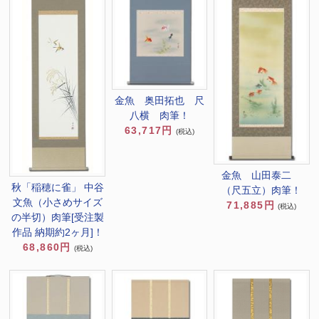
金魚 奥田拓也 尺
八横 肉筆！
63,717円
(税込)
金魚 山田泰二
秋「稲穂に雀」 中谷
（尺五立）肉筆！
文魚（小さめサイズ
71,885円
(税込)
の半切）肉筆[受注製
作品 納期約2ヶ月]！
68,860円
(税込)