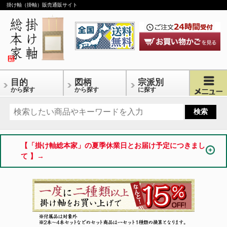
掛け軸（掛軸）販売通販サイト
目的
図柄
宗派別
から探す
から探す
に探す
【「掛け軸総本家」の夏季休業日とお届け予定につきまし
て 】→