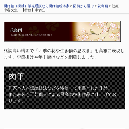
掛け軸（掛軸）販売通販なら掛け軸総本家
>
図柄から選ぶ
>
花鳥画
> 朝顔
中谷文魚 【特価】半切立！
格調高い構図で「四季の花や生き物の息吹き」を高雅に表現し
ます。季節掛けや年中掛けなどを網羅しました。
肉筆
作家本人が伝統技法などを駆使して手書きした作品。
また表装も工芸職人による最高の技術作品に仕上げてお
ります。