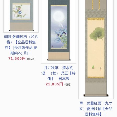
朝顔 佐藤純吉（尺八
横）【全品送料無
料】 [受注製作品 納
期約2ヶ月]！
71,500円
(税込)
月に秋草 清水玄
澄 （秋） 尺五【特
価】 日本製
21,805円
(税込)
雫 武藤紅雲（九寸
立）夏掛け軸【全品
送料無料】！