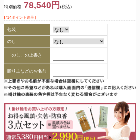
78,540円
特別価格
(税込)
[714ポイント進呈 ]
包装
のし
「のし」の上書き
贈り主などのお名前