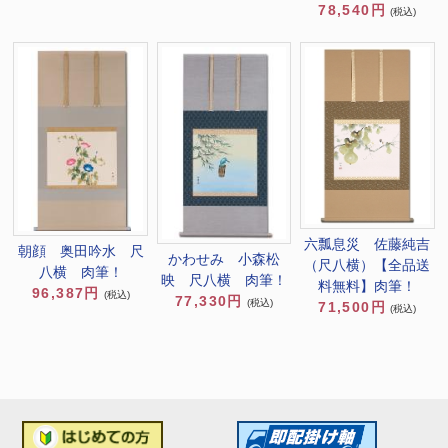
78,540円
(税込)
六瓢息災 佐藤純吉
朝顔 奥田吟水 尺
かわせみ 小森松
（尺八横）【全品送
八横 肉筆！
映 尺八横 肉筆！
料無料】肉筆！
96,387円
(税込)
77,330円
(税込)
71,500円
(税込)