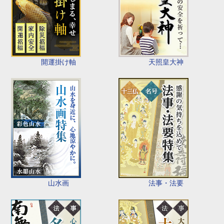
開運掛け軸
天照皇大神
山水画
法事・法要