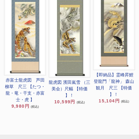
【即納品】霊峰昇鯉
赤富士龍虎図 芦田
登龍門「龍神」 森山
龍虎図 濱田嵐雪 （三
柳草 尺三 【たつ・
観月 尺三 【特価
美会）尺幅 【特価
龍・竜・干支・赤富
】！
】！
士・虎 】
15,104円
10,599円
(税込)
(税込)
9,980円
(税込)