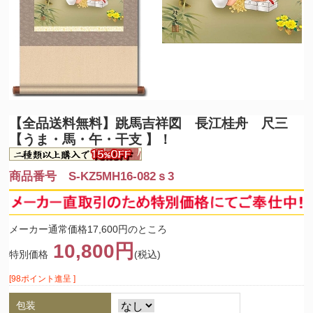
【全品送料無料】
跳馬吉祥図 長江桂舟 尺三
【うま・馬・午・干支 】！
商品番号 S-KZ5MH16-082ｓ3
メーカー通常価格17,600円のところ
10,800円
特別価格
(税込)
[98ポイント進呈 ]
包装