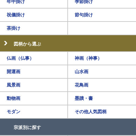
年中掛け
季節掛け
祝儀掛け
節句掛け
茶掛け
図柄から選ぶ
仏画（仏事）
神画（神事）
開運画
山水画
風景画
花鳥画
動物画
墨蹟・書
モダン
その他人気図柄
宗派別に探す