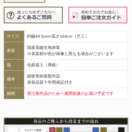
サイズ
約幅44.5cm×高さ164cm（尺三）
国産高級生地表装
表装
※表装柄や色が画像と異なる場合がございます
箱
化粧箱入（厚紙）
細密美術複製作品
備考
表装品質十年間保証付き
納期
受注製作品のため一週間前後のお届け予定です