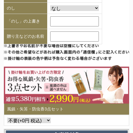
のし
「のし」の上書き
贈り主などのお名前
風鎮・矢筈・防虫香3点セット