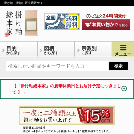
掛け軸（掛軸）販売通販サイト
目的
図柄
宗派別
から探す
から探す
に探す
【「掛け軸総本家」の夏季休業日とお届け予定につきまし
て 】→