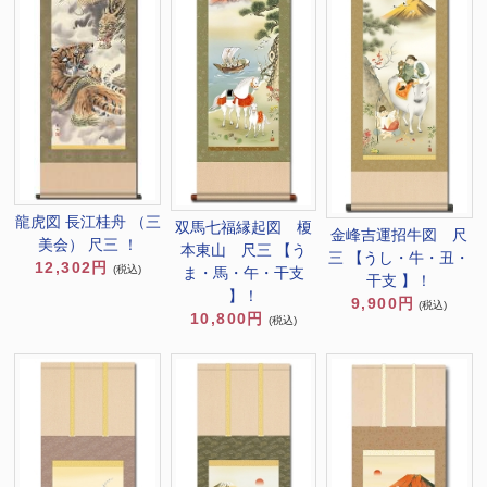
龍虎図 長江桂舟 （三
双馬七福縁起図 榎
金峰吉運招牛図 尺
美会） 尺三 ！
本東山 尺三 【う
三 【うし・牛・丑・
12,302円
(税込)
ま・馬・午・干支
干支 】！
】！
9,900円
(税込)
10,800円
(税込)