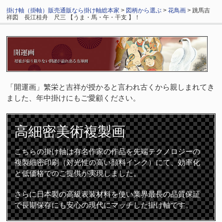
掛け軸（掛軸）販売通販なら掛け軸総本家
>
図柄から選ぶ
>
花鳥画
> 跳馬吉
祥図 長江桂舟 尺三 【うま・馬・午・干支 】！
「開運画」繁栄と吉祥が授かると言われ古くから親しまれてき
ました、年中掛けにもご愛顧ください。
高細密
美術複製画
こちらの掛け軸は有名作家の作品を先端テクノロジーの
複製細密印刷（対光性の高い顔料インク）にて、効率化
と低価格でのご提供が実現しました。
さらに日本製の高級表装材料を使い業界最長の品質保証
で長期保存にも安心の現代にマッチした掛け軸です。