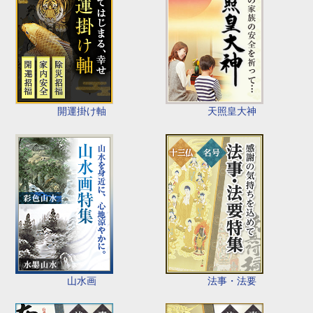
開運掛け軸
天照皇大神
山水画
法事・法要