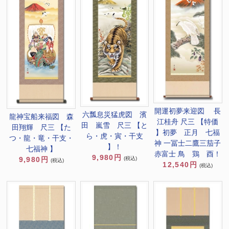
開運初夢来迎図 長
六瓢息災猛虎図 濱
龍神宝船来福図 森
江桂舟 尺三 【特価
田 嵐雪 尺三 【と
田翔輝 尺三 【た
】初夢 正月 七福
ら・虎・寅・干支
つ・龍・竜・干支・
神 一冨士二鷹三茄子
】！
七福神 】
赤富士 鳥 鶏 酉！
9,980円
9,980円
(税込)
(税込)
12,540円
(税込)