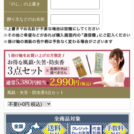
「のし」の上書き
贈り主などのお名前
風鎮・矢筈・防虫香3点セット