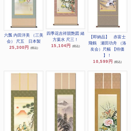
四季花吉祥競艶図 緒
六瓢 内田洋美 （三美
【即納品】 赤富士
方葉水 尺三！
会） 尺五 日本製
飛鶴 瀬田功舟 （洛
15,104円
(税込)
25,300円
(税込)
友会）尺幅 【特価
】！
10,599円
(税込)