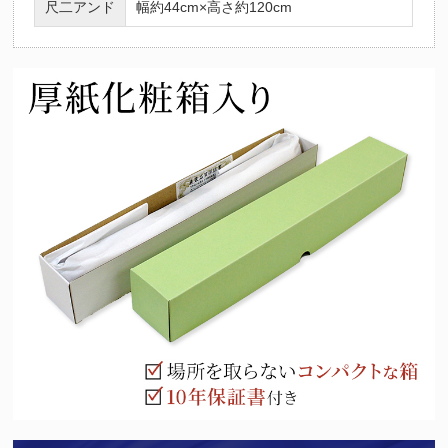
尺二アンド
幅約44cm×高さ約120cm