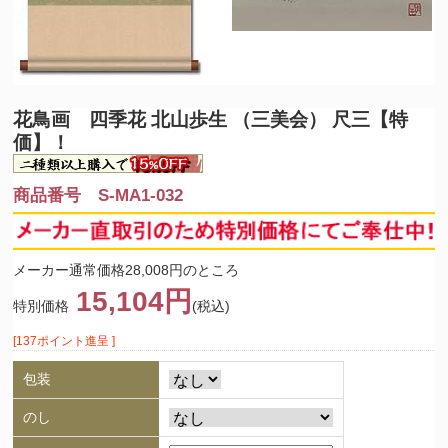
花鳥画 四季花 北山歩生 （三美会） 尺三【特
価】！
商品番号 S-MA1-032
メーカー通常価格28,008円のところ
15,104円
特別価格
(税込)
[137ポイント進呈 ]
包装
のし