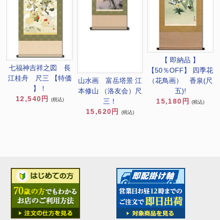
【 即納品 】
七福神吉祥之図 長
【50％OFF】 四季花
江桂舟 尺三 【特価
（花鳥画） 香泉(尺
山水画 富岳塔景 江
】！
五)!
本修山 （洛友会）尺
12,540円
(税込)
15,180円
三！
(税込)
15,620円
(税込)