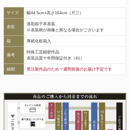
サイズ
幅44.5cm×高さ164cm（尺三）
洛彩緞子本表装
表装
※表装柄が画像と異なる場合がございます
箱
厚紙化粧箱入
特殊工芸細密作品
備考
表装品質十年間保証付き（41）
納期
受注製作品のため一週間前後のお届け予定です