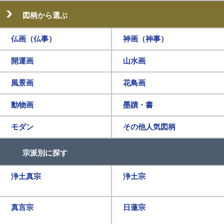
図柄から選ぶ
仏画（仏事）
神画（神事）
開運画
山水画
風景画
花鳥画
動物画
墨蹟・書
モダン
その他人気図柄
宗派別に探す
浄土真宗
浄土宗
真言宗
日蓮宗