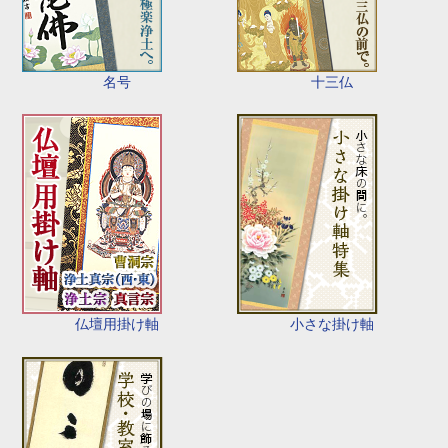
名号
十三仏
仏壇用掛け軸
小さな掛け軸