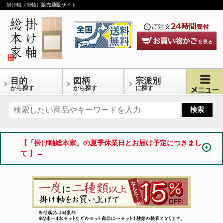
掛け軸（掛軸）販売通販サイト
目的
図柄
宗派別
から探す
から探す
に探す
【「掛け軸総本家」の夏季休業日とお届け予定につきまし
て 】→