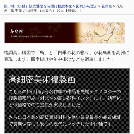
掛け軸（掛軸）販売通販なら掛け軸総本家
>
図柄から選ぶ
>
花鳥画
> 花鳥
画 四季花 北山歩生 （三美会） 尺三【特価】！
格調高い構図で「鳥」と「四季の花の彩り」が花鳥画を高雅に
表現します。四季掛けや年中掛けなどを網羅しました。
高細密
美術複製画
こちらの掛け軸は有名作家の作品を先端テクノロジーの
複製細密印刷（対光性の高い顔料インク）にて、効率化
と低価格でのご提供が実現しました。
さらに日本製の高級表装材料を使い業界最長の品質保証
で長期保存にも安心の現代にマッチした掛け軸です。