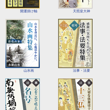
開運掛け軸
天照皇大神
山水画
法事・法要