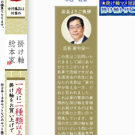
店長 家中栄一
この度はご訪問いた
だきまして誠にあり
がとうございます。
私事で恐縮ですがあ
る講演会の先生にあ
なたの名前は「家の
中が栄える一方」だ
ねと言われました。
これは家の繁栄の象
徴的な掛け軸を皆様
にお届けするのは私
の天職だと思い日々
精進しています。全
国の方に掛け軸を届
けたいという想いか
ら掛け軸の通販専門