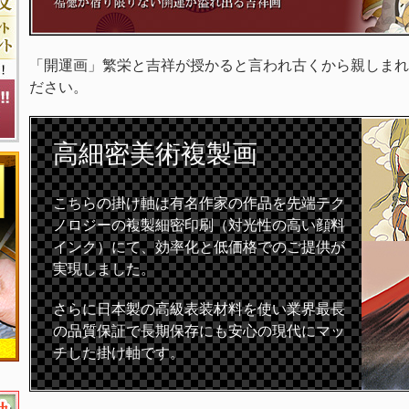
「開運画」繁栄と吉祥が授かると言われ古くから親しまれ
ださい。
高細密
美術複製画
こちらの掛け軸は有名作家の作品を先端テク
ノロジーの複製細密印刷（対光性の高い顔料
インク）にて、効率化と低価格でのご提供が
実現しました。
さらに日本製の高級表装材料を使い業界最長
の品質保証で長期保存にも安心の現代にマッ
チした掛け軸です。