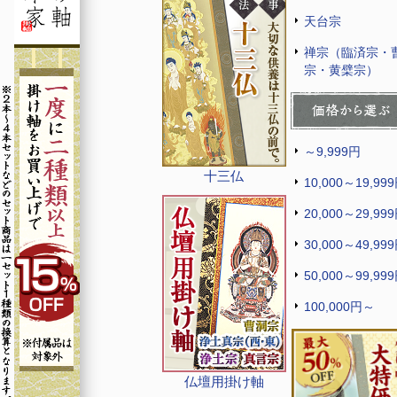
天台宗
禅宗（臨済宗・
宗・黄檗宗）
～9,999円
十三仏
10,000～19,99
20,000～29,99
30,000～49,99
50,000～99,99
100,000円～
仏壇用掛け軸