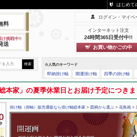
はじめて
ログイン・マイペ
!
無料
インターネット注文
24時間365日受付中!!
け挑戦中!!
発送
お買い物かごの中
☆人気のキーワード
即納掛け軸
開運掛け軸
四季の掛け軸
総本家」の夏季休業日とお届け予定につき
掛け軸（掛軸）販売通販なら掛け軸総本家
>
図柄から選ぶ
>
花鳥画
>