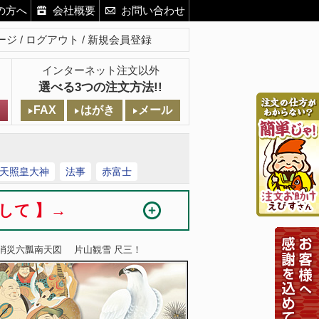
の方へ
会社概要
お問い合わせ
ージ
ログアウト
新規会員登録
インターネット注文以外
選べる3つの注文方法!!
FAX
はがき
メール
天照皇大神
法事
赤富士
まして 】→
 消災六瓢南天図 片山観雪 尺三！