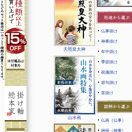
仏事掛け
神事掛け
天照皇大神
年中掛け
季節掛け
祝儀掛け
節句掛け
茶掛け
山水画
仏画（仏事）
神画（神事）