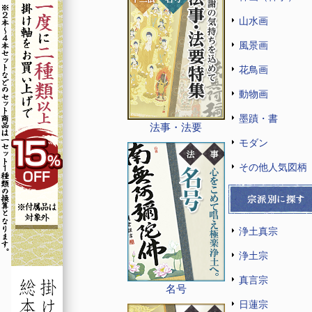
山水画
風景画
花鳥画
動物画
墨蹟・書
法事・法要
モダン
その他人気図柄
浄土真宗
浄土宗
真言宗
名号
日蓮宗