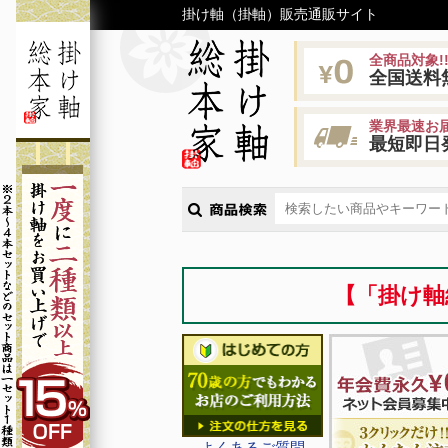
掛け軸（掛軸）販売通販サイト
全商品対象!
全国送料
業界最速お届
最短即日
【「掛け軸
よくあるご質問