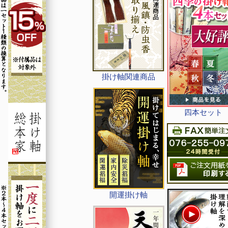
掛け軸関連商品
四本セット
開運掛け軸