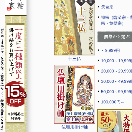
天台宗
禅宗（臨済宗・
宗・黄檗宗）
～9,999円
十三仏
10,000～19,99
20,000～29,99
30,000～49,99
50,000～99,99
100,000円～
仏壇用掛け軸