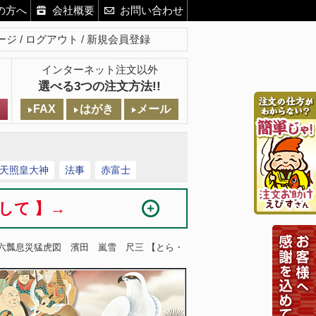
の方へ
会社概要
お問い合わせ
ージ
ログアウト
新規会員登録
インターネット注文以外
選べる3つの注文方法!!
FAX
はがき
メール
天照皇大神
法事
赤富士
まして 】→
 六瓢息災猛虎図 濱田 嵐雪 尺三 【とら・