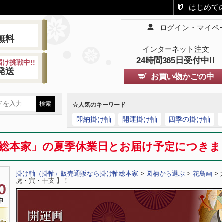
はじめて
ログイン・マイペ
!
無料
インターネット注文
24時間365日受付中!!
け挑戦中!!
発送
お買い物かごの中
☆人気のキーワード
即納掛け軸
開運掛け軸
四季の掛け軸
総本家」の夏季休業日とお届け予定につき
掛け軸（掛軸）販売通販なら掛け軸総本家
>
図柄から選ぶ
>
花鳥画
>
虎・寅・干支 】！