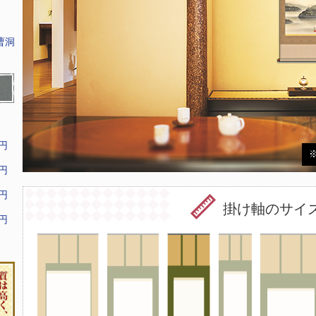
曹洞
9円
9円
9円
掛け軸のサイ
9円