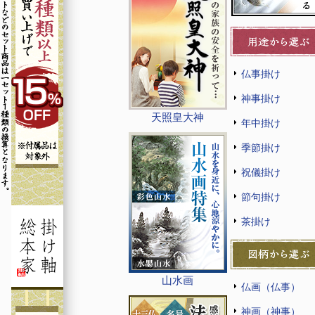
仏事掛け
神事掛け
天照皇大神
年中掛け
季節掛け
祝儀掛け
節句掛け
茶掛け
山水画
仏画（仏事）
神画（神事）