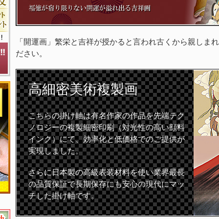
「開運画」繁栄と吉祥が授かると言われ古くから親しまれ
ださい。
高細密
美術複製画
こちらの掛け軸は有名作家の作品を先端テク
ノロジーの複製細密印刷（対光性の高い顔料
インク）にて、効率化と低価格でのご提供が
実現しました。
さらに日本製の高級表装材料を使い業界最長
の品質保証で長期保存にも安心の現代にマッ
チした掛け軸です。