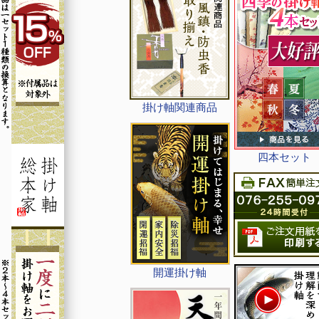
掛け軸関連商品
四本セット
開運掛け軸