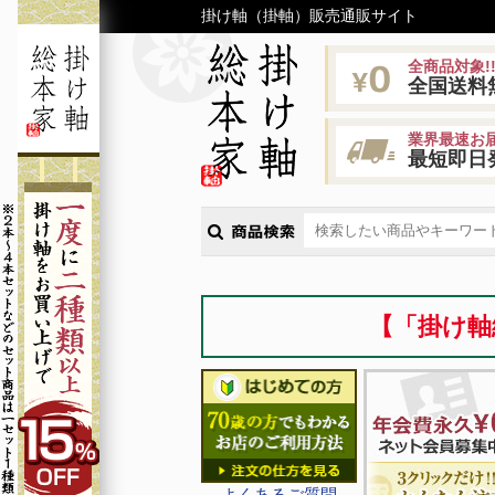
掛け軸（掛軸）販売通販サイト
全商品対象!
全国送料
業界最速お届
最短即日
【「掛け軸
よくあるご質問