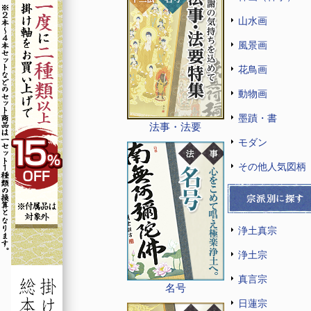
山水画
風景画
花鳥画
動物画
墨蹟・書
法事・法要
モダン
その他人気図柄
浄土真宗
浄土宗
真言宗
名号
日蓮宗