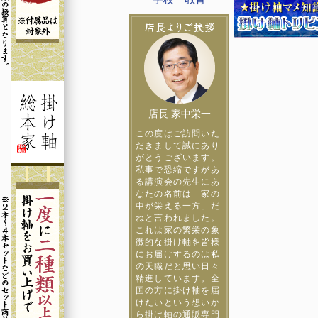
店長 家中栄一
この度はご訪問いた
だきまして誠にあり
がとうございます。
私事で恐縮ですがあ
る講演会の先生にあ
なたの名前は「家の
中が栄える一方」だ
ねと言われました。
これは家の繁栄の象
徴的な掛け軸を皆様
にお届けするのは私
の天職だと思い日々
精進しています。全
国の方に掛け軸を届
けたいという想いか
ら掛け軸の通販専門