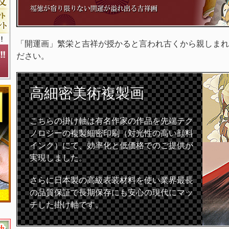
「開運画」繁栄と吉祥が授かると言われ古くから親しまれ
ださい。
高細密
美術複製画
こちらの掛け軸は有名作家の作品を先端テク
ノロジーの複製細密印刷（対光性の高い顔料
インク）にて、効率化と低価格でのご提供が
実現しました。
さらに日本製の高級表装材料を使い業界最長
の品質保証で長期保存にも安心の現代にマッ
チした掛け軸です。