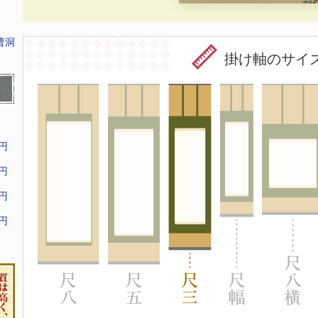
曹洞
掛け軸のサイ
9円
9円
9円
9円