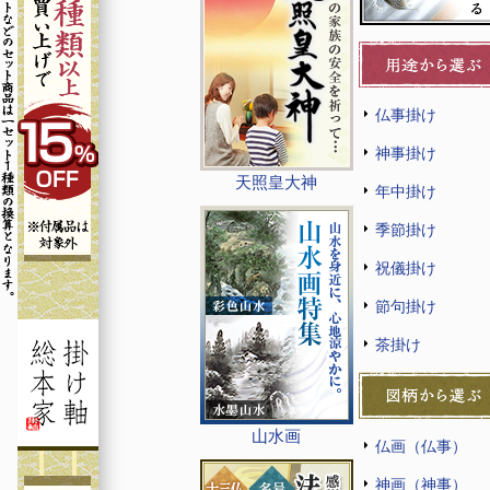
仏事掛け
神事掛け
天照皇大神
年中掛け
季節掛け
祝儀掛け
節句掛け
茶掛け
山水画
仏画（仏事）
神画（神事）