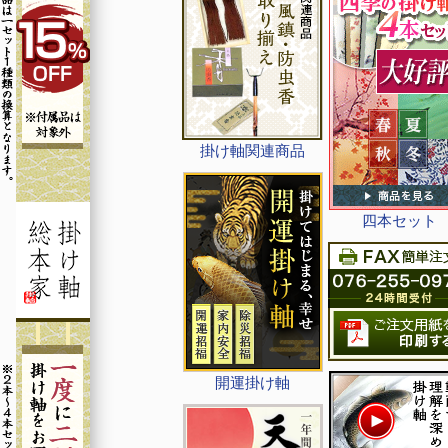
掛け軸関連商品
四本セット
開運掛け軸