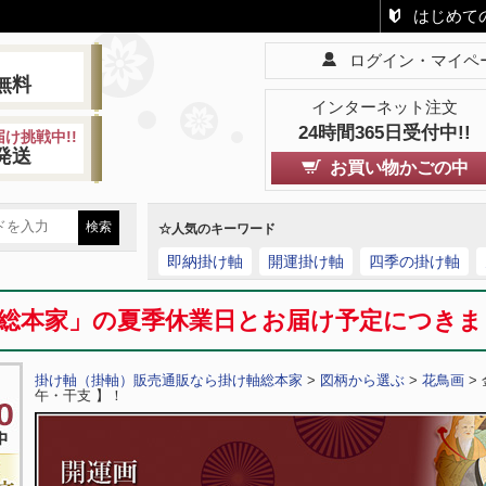
はじめて
ログイン・マイペ
!
無料
インターネット注文
24時間365日受付中!!
け挑戦中!!
発送
お買い物かごの中
☆人気のキーワード
即納掛け軸
開運掛け軸
四季の掛け軸
総本家」の夏季休業日とお届け予定につき
掛け軸（掛軸）販売通販なら掛け軸総本家
>
図柄から選ぶ
>
花鳥画
>
午・干支 】！