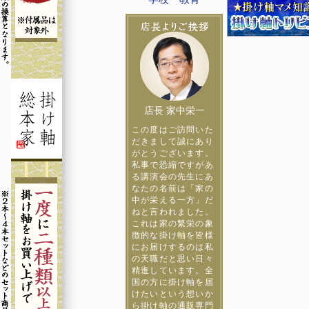
店長 家中栄一
この度はご訪問いた
だきまして誠にあり
がとうございます。
私事で恐縮ですがあ
る講演会の先生にあ
なたの名前は「家の
中が栄える一方」だ
ねと言われました。
これは家の繁栄の象
徴的な掛け軸を皆様
にお届けするのは私
の天職だと思い日々
精進しています。全
国の方に掛け軸を届
けたいという想いか
ら掛け軸の通販専門