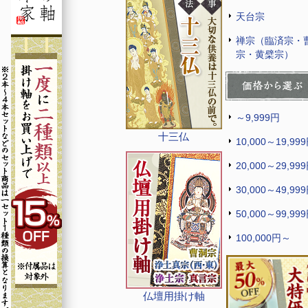
天台宗
禅宗（臨済宗・
宗・黄檗宗）
～9,999円
十三仏
10,000～19,99
20,000～29,99
30,000～49,99
50,000～99,99
100,000円～
仏壇用掛け軸