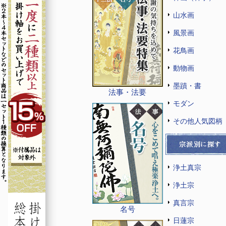
山水画
風景画
花鳥画
動物画
墨蹟・書
法事・法要
モダン
その他人気図柄
浄土真宗
浄土宗
真言宗
名号
日蓮宗