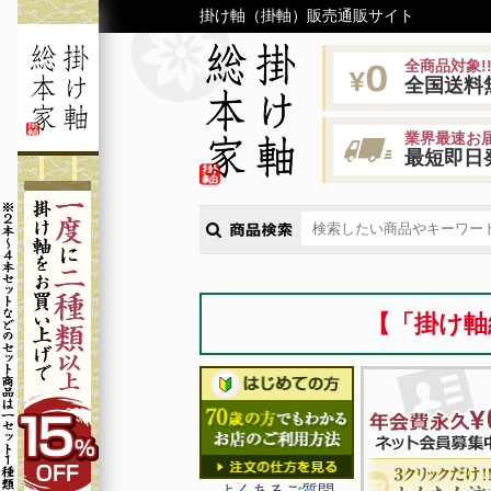
掛け軸（掛軸）販売通販サイト
全商品対象!
全国送料
業界最速お届
最短即日
【「掛け軸
よくあるご質問