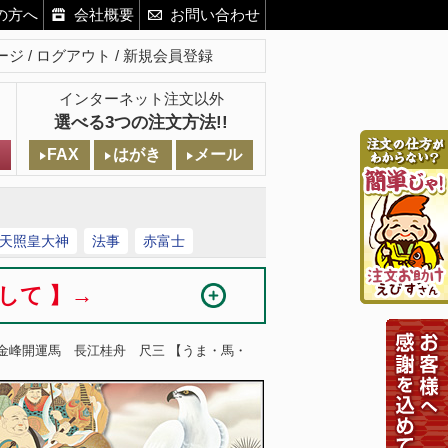
の方へ
会社概要
お問い合わせ
ージ
ログアウト
新規会員登録
インターネット注文以外
選べる3つの注文方法!!
FAX
はがき
メール
天照皇大神
法事
赤富士
まして 】→
 金峰開運馬 長江桂舟 尺三 【うま・馬・