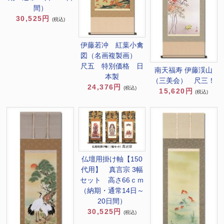
間）
30,525円
(税込)
伊藤若冲 紅葉小禽
図（名画複製画）
尺五 特別価格 日
南天福寿 伊藤渓山
本製
（三美会） 尺三！
24,376円
(税込)
15,620円
(税込)
仏壇用掛け軸【150
代用】 真言宗 3幅
セット 高さ66ｃｍ
（納期・通常14日～
20日間）
30,525円
(税込)