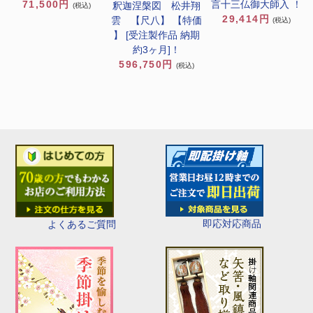
言十三仏御大師入 ！
71,500円
釈迦涅槃図 松井翔
(税込)
29,414円
雲 【尺八】 【特価
(税込)
】 [受注製作品 納期
約3ヶ月]！
596,750円
(税込)
即応対応商品
よくあるご質問