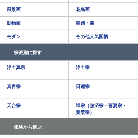
風景画
花鳥画
動物画
墨蹟・書
モダン
その他人気図柄
宗派別に探す
浄土真宗
浄土宗
真言宗
日蓮宗
天台宗
禅宗（臨済宗・曹洞宗・
黄檗宗）
価格から選ぶ