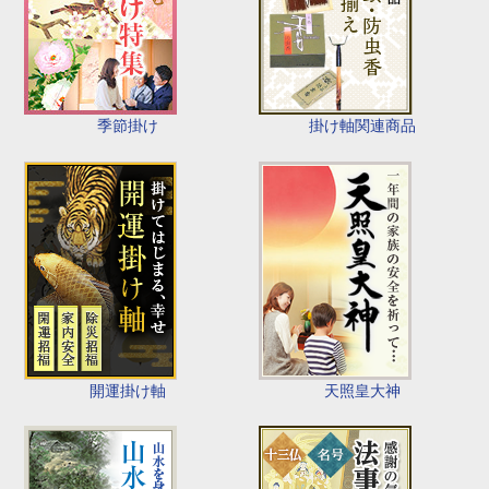
季節掛け
掛け軸関連商品
開運掛け軸
天照皇大神