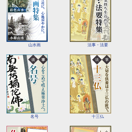
山水画
法事・法要
名号
十三仏