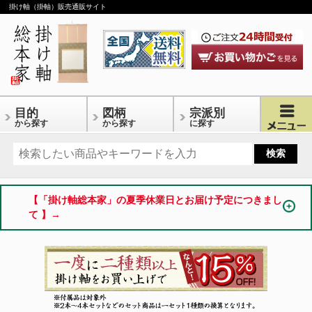
掛け軸（掛軸）販売通販サイト
目的
図柄
宗派別
から探す
から探す
に探す
【「掛け軸総本家」の夏季休業日とお届け予定につきまし
て 】→