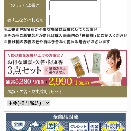
「のし」の上書き
贈り主などのお名前
風鎮・矢筈・防虫香3点セット