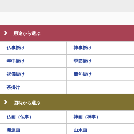
用途から選ぶ
仏事掛け
神事掛け
年中掛け
季節掛け
祝儀掛け
節句掛け
茶掛け
図柄から選ぶ
仏画（仏事）
神画（神事）
開運画
山水画