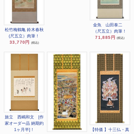
金魚 山田泰二
松竹梅鶴亀 鈴木春秋
（尺五立）肉筆！
(尺五立）肉筆！
71,885円
(税込)
33,770円
(税込)
旅立 西嶋和文 [作
家オーダー品 納期約
【特価 】十三仏・真
1ヶ月半]！