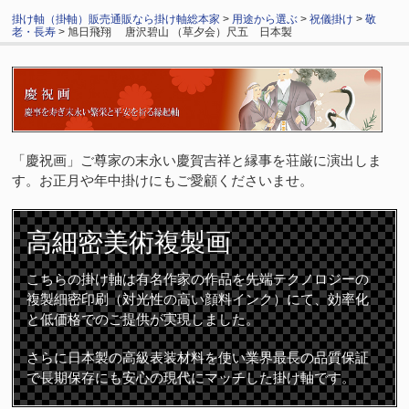
掛け軸（掛軸）販売通販なら掛け軸総本家
>
用途から選ぶ
>
祝儀掛け
>
敬
老・長寿
> 旭日飛翔 唐沢碧山 （草夕会）尺五 日本製
「慶祝画」ご尊家の末永い慶賀吉祥と縁事を荘厳に演出しま
す。お正月や年中掛けにもご愛顧くださいませ。
高細密
美術複製画
こちらの掛け軸は有名作家の作品を先端テクノロジーの
複製細密印刷（対光性の高い顔料インク）にて、効率化
と低価格でのご提供が実現しました。
さらに日本製の高級表装材料を使い業界最長の品質保証
で長期保存にも安心の現代にマッチした掛け軸です。