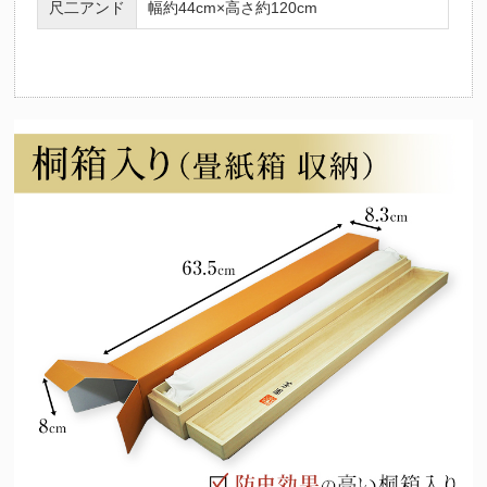
尺二アンド
幅約44cm×高さ約120cm