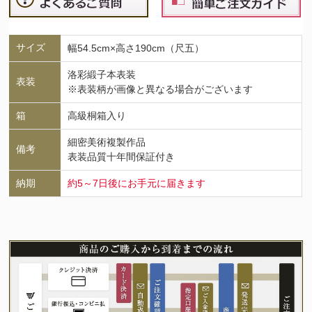
サイズ
幅54.5cm×高さ190cm（尺五）
洛彩緞子本表装
表装
※表装柄が画像と異なる場合がございます
箱
高級桐箱入り
細密美術複製作品
備考
表装品質十年間保証付き
納期
約5～7日後にお手元に届きます