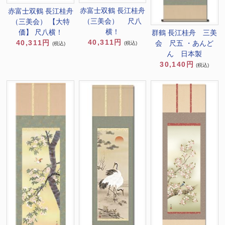
赤富士双鶴 長江桂舟
赤富士双鶴 長江桂舟
（三美会） 尺八
（三美会） 【大特
横！
価】 尺八横！
群鶴 長江桂舟 三美
40,311円
40,311円
会 尺五 ・あんど
(税込)
(税込)
ん 日本製
30,140円
(税込)