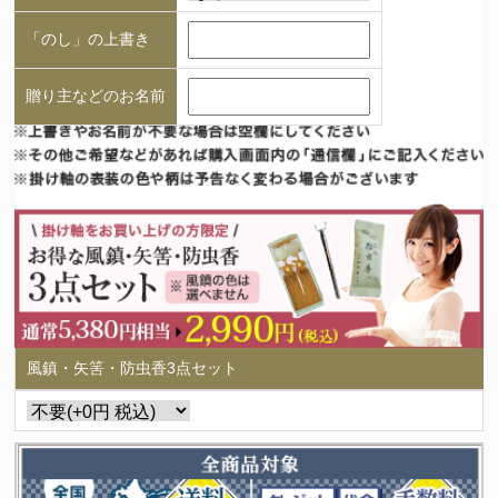
「のし」の上書き
贈り主などのお名前
風鎮・矢筈・防虫香3点セット