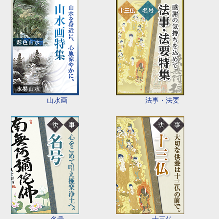
山水画
法事・法要
名号
十三仏