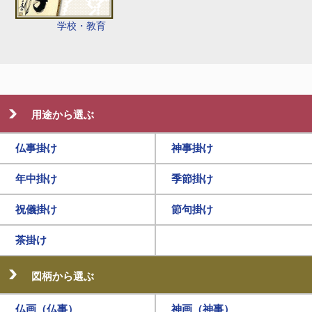
学校・教育
用途から選ぶ
仏事掛け
神事掛け
年中掛け
季節掛け
祝儀掛け
節句掛け
茶掛け
図柄から選ぶ
仏画（仏事）
神画（神事）