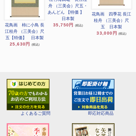
舟 （三美会）尺五・
あんどん 【特価 】
花鳥画 四季花 長江
日本製
桂舟 （三美会）尺
35,750円
花鳥画 柿に小鳥 長
(税込)
五 日本製
江桂舟 （三美会）尺
33,000円
(税込)
五【特価】 日本製
25,630円
(税込)
即応対応商品
よくあるご質問