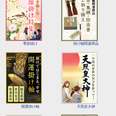
季節掛け
掛け軸関連商品
開運掛け軸
天照皇大神