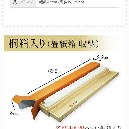
尺二アンド
幅約44cm×高さ約120cm