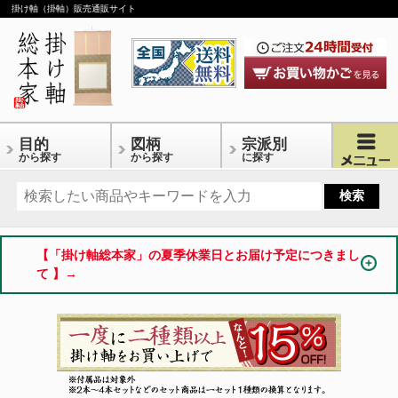
掛け軸（掛軸）販売通販サイト
目的
図柄
宗派別
から探す
から探す
に探す
【「掛け軸総本家」の夏季休業日とお届け予定につきまし
て 】→