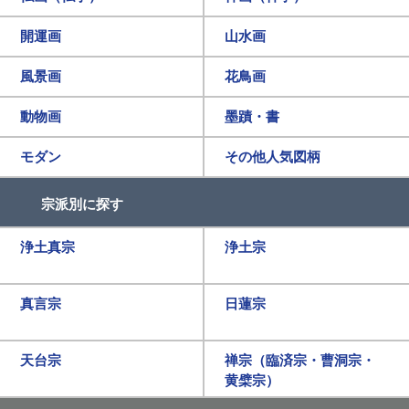
開運画
山水画
風景画
花鳥画
動物画
墨蹟・書
モダン
その他人気図柄
宗派別に探す
浄土真宗
浄土宗
真言宗
日蓮宗
天台宗
禅宗（臨済宗・曹洞宗・
黄檗宗）