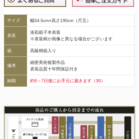
サイズ
幅54.5cm×高さ190cm（尺五）
洛彩緞子本表装
表装
※表装柄が画像と異なる場合がございます
箱
高級桐箱入り
細密美術複製作品
備考
表装品質十年間保証付き
納期
約5～7日後にお手元に届きます（30）