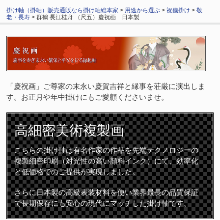
掛け軸（掛軸）販売通販なら掛け軸総本家
>
用途から選ぶ
>
祝儀掛け
>
敬
老・長寿
> 群鶴 長江桂舟 （尺五）慶祝画 日本製
「慶祝画」ご尊家の末永い慶賀吉祥と縁事を荘厳に演出しま
す。お正月や年中掛けにもご愛顧くださいませ。
高細密
美術複製画
こちらの掛け軸は有名作家の作品を先端テクノロジーの
複製細密印刷（対光性の高い顔料インク）にて、効率化
と低価格でのご提供が実現しました。
さらに日本製の高級表装材料を使い業界最長の品質保証
で長期保存にも安心の現代にマッチした掛け軸です。