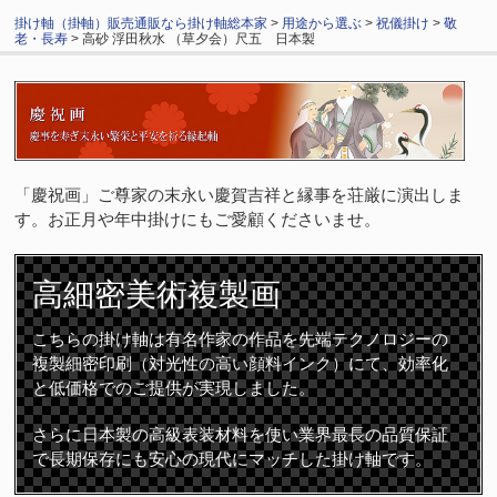
掛け軸（掛軸）販売通販なら掛け軸総本家
>
用途から選ぶ
>
祝儀掛け
>
敬
老・長寿
> 高砂 浮田秋水 （草夕会）尺五 日本製
「慶祝画」ご尊家の末永い慶賀吉祥と縁事を荘厳に演出しま
す。お正月や年中掛けにもご愛顧くださいませ。
高細密
美術複製画
こちらの掛け軸は有名作家の作品を先端テクノロジーの
複製細密印刷（対光性の高い顔料インク）にて、効率化
と低価格でのご提供が実現しました。
さらに日本製の高級表装材料を使い業界最長の品質保証
で長期保存にも安心の現代にマッチした掛け軸です。