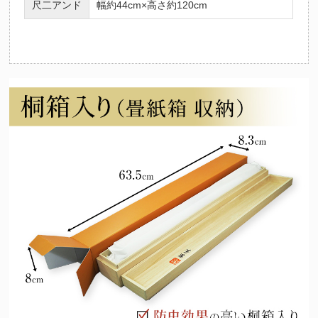
尺二アンド
幅約44cm×高さ約120cm