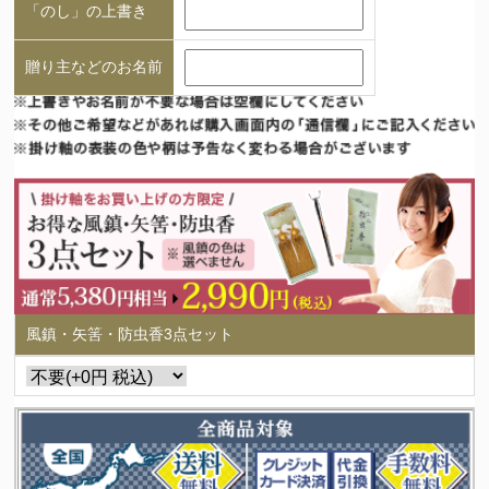
「のし」の上書き
贈り主などのお名前
風鎮・矢筈・防虫香3点セット