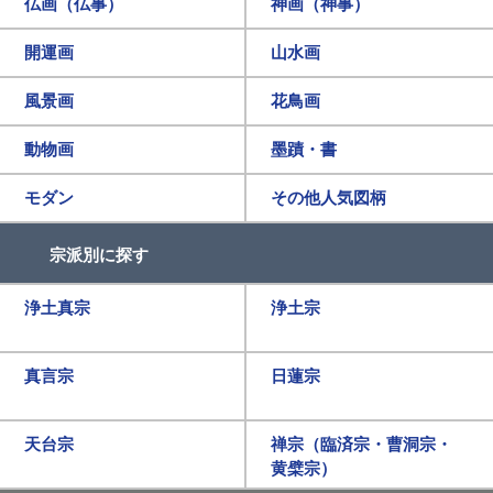
仏画（仏事）
神画（神事）
開運画
山水画
風景画
花鳥画
動物画
墨蹟・書
モダン
その他人気図柄
宗派別に探す
浄土真宗
浄土宗
真言宗
日蓮宗
天台宗
禅宗（臨済宗・曹洞宗・
黄檗宗）