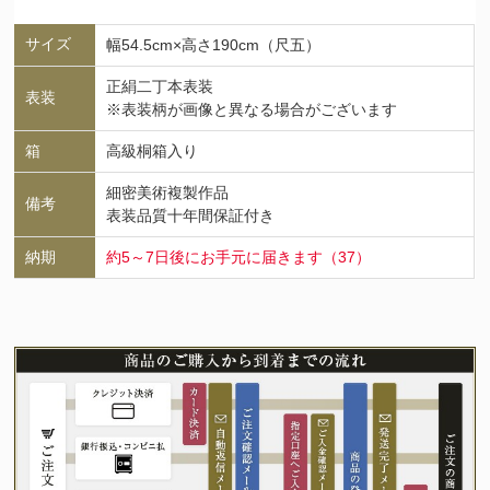
サイズ
幅54.5cm×高さ190cm（尺五）
正絹二丁本表装
表装
※表装柄が画像と異なる場合がございます
箱
高級桐箱入り
細密美術複製作品
備考
表装品質十年間保証付き
納期
約5～7日後にお手元に届きます（37）