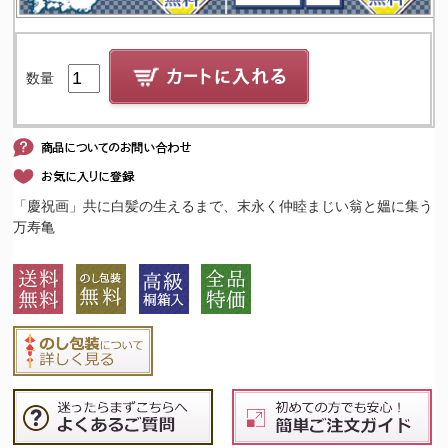
数量
「慶祝画」共に白髪の生えるまで、末永く仲睦まじい翁と媼に集う
万寿亀