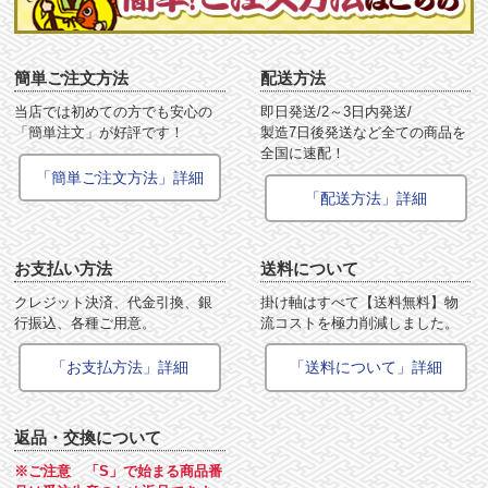
簡単ご注文方法
配送方法
当店では初めての方でも安心の
即日発送/2～3日内発送/
「簡単注文」が好評です！
製造7日後発送など全ての商品を
全国に速配！
「簡単ご注文方法」詳細
「配送方法」詳細
お支払い方法
送料について
クレジット決済、代金引換、銀
掛け軸はすべて【送料無料】物
行振込、各種ご用意。
流コストを極力削減しました。
「お支払方法」詳細
「送料について」詳細
返品・交換について
※ご注意 「S」で始まる商品番