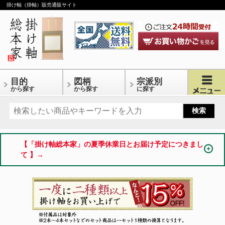
掛け軸（掛軸）販売通販サイト
目的
図柄
宗派別
から探す
から探す
に探す
【「掛け軸総本家」の夏季休業日とお届け予定につきまし
て 】→