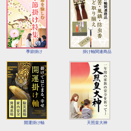
季節掛け
掛け軸関連商品
開運掛け軸
天照皇大神