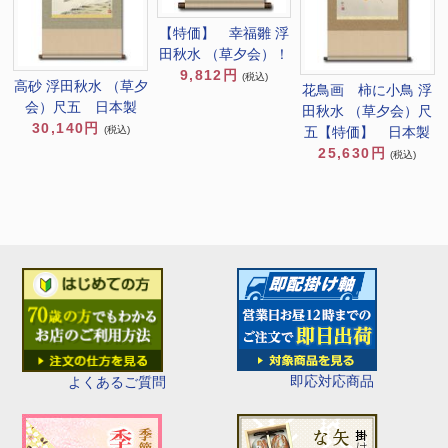
【特価】 幸福雛 浮
田秋水 （草夕会）！
9,812円
(税込)
高砂 浮田秋水 （草夕
花鳥画 柿に小鳥 浮
会）尺五 日本製
田秋水 （草夕会）尺
30,140円
(税込)
五【特価】 日本製
25,630円
(税込)
即応対応商品
よくあるご質問