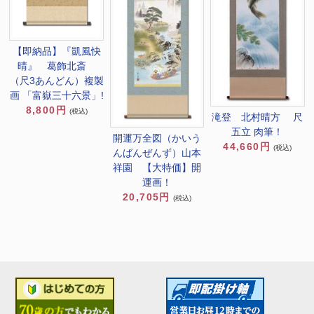
【即納品】『凱風快
晴』 葛飾北斎
（尺3あんどん）複製
画 「富嶽三十六景」!
8,800円
(税込)
滝登 北村晴方 尺
五立 肉筆！
開運万全図（かいう
44,660円
(税込)
んばんぜんず）山本
祥園 【大特価】開
運画！
20,705円
(税込)