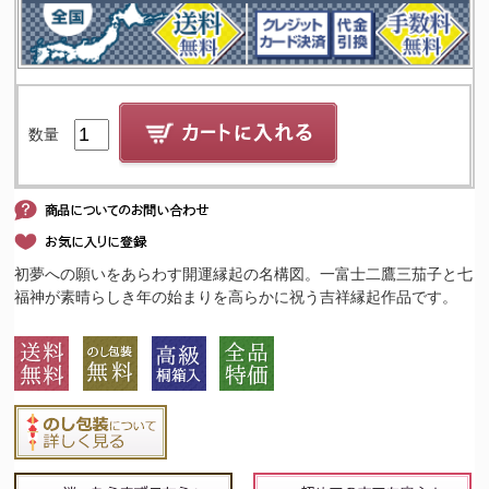
数量
初夢への願いをあらわす開運縁起の名構図。一富士二鷹三茄子と七
福神が素晴らしき年の始まりを高らかに祝う吉祥縁起作品です。