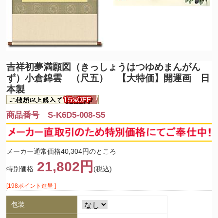
吉祥初夢満願図（きっしょうはつゆめまんがん
ず）小倉錦雲 （尺五） 【大特価】開運画 日
本製
商品番号 S-K6D5-008-S5
メーカー通常価格40,304円のところ
21,802円
特別価格
(税込)
[198ポイント進呈 ]
包装