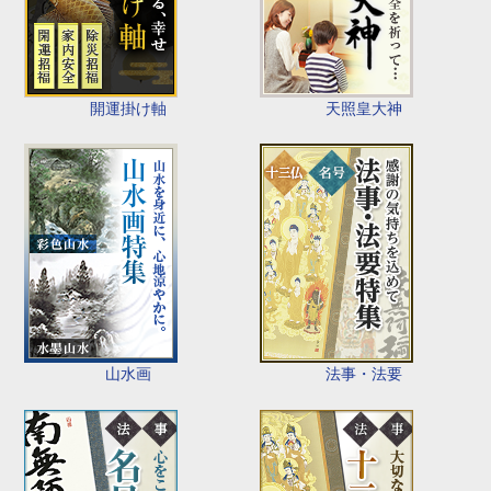
開運掛け軸
天照皇大神
山水画
法事・法要