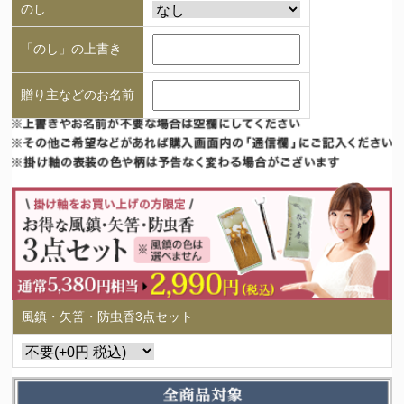
のし
「のし」の上書き
贈り主などのお名前
風鎮・矢筈・防虫香3点セット