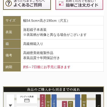
サイズ
幅54.5cm×高さ190cm（尺五）
洛彩緞子本表装
表装
※表装柄が画像と異なる場合がございます
箱
高級桐箱入り
高細密美術複製作品
備考
表装品質十年間保証付き
納期
約5～7日後にお手元に届きます