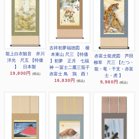
吉祥初夢福徳図 榎
龍上白衣観音 井川
本東山 尺三 【特価
赤富士龍虎図 芦田
洋光 尺五 【特価
】初夢 正月 七福
柳草 尺三 【たつ・
】 日本製
神 一冨士二鷹三茄子
龍・竜・干支・赤富
19,800円
赤富士 鳥 鶏 酉！
(税込)
士・虎 】
16,830円
(税込)
9,980円
(税込)