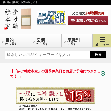
掛け軸（掛軸）販売通販サイト
目的
図柄
宗派別
から探す
から探す
に探す
【「掛け軸総本家」の夏季休業日とお届け予定につきまし
て 】→