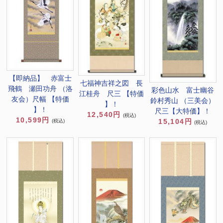
【即納品】 赤富士
七福神吉祥之図 長
飛鶴 瀬田功舟 （洛
彩色山水 富士幽谷
江桂舟 尺三 【特価
友会）尺幅 【特価
鈴村秀山 （三美会）
】！
】！
尺三【大特価】！
12,540円
(税込)
10,599円
15,104円
(税込)
(税込)