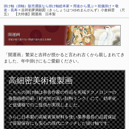
掛け軸（掛軸）販売通販なら掛け軸総本家
>
用途から選ぶ
>
祝儀掛け
>
敬
老・長寿
> 吉祥初夢満願図（きっしょうはつゆめまんがんず）小倉錦雲 （尺
五） 【大特価】開運画 日本製
「開運画」繁栄と吉祥が授かると言われ古くから親しまれてき
ました、年中掛けにもご愛顧ください。
高細密
美術複製画
こちらの掛け軸は有名作家の作品を先端テクノロジーの
複製細密印刷（対光性の高い顔料インク）にて、効率化
と低価格でのご提供が実現しました。
さらに日本製の高級表装材料を使い業界最長の品質保証
で長期保存にも安心の現代にマッチした掛け軸です。