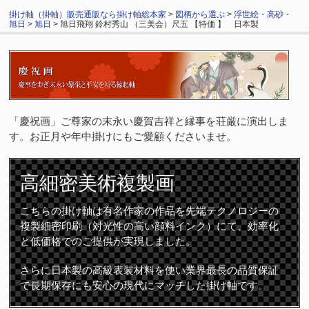
掛け軸（掛軸）販売通販なら掛け軸総本家
>
図柄から選ぶ
>
浮世絵・高砂・
旭日
>
旭日
> 旭日飛翔 鈴村秀山 （三美会）尺五 【特価 】 日本製
「慶祝画」ご尊家の末永い慶賀吉祥と縁事を荘厳に演出しま
す。お正月や年中掛けにもご愛顧くださいませ。
高細密
美術複製画
こちらの掛け軸は有名作家の作品を先端テクノロジーの
複製細密印刷（対光性の高い顔料インク）にて、効率化
と低価格でのご提供が実現しました。
さらに日本製の高級表装材料を使い業界最長の品質保証
で長期保存にも安心の現代にマッチした掛け軸です。