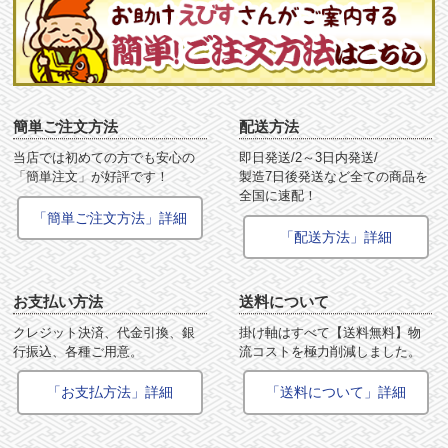
簡単ご注文方法
配送方法
当店では初めての方でも安心の
即日発送/2～3日内発送/
「簡単注文」が好評です！
製造7日後発送など全ての商品を
全国に速配！
「簡単ご注文方法」詳細
「配送方法」詳細
お支払い方法
送料について
クレジット決済、代金引換、銀
掛け軸はすべて【送料無料】物
行振込、各種ご用意。
流コストを極力削減しました。
「お支払方法」詳細
「送料について」詳細