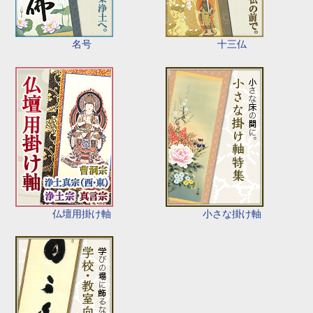
名号
十三仏
仏壇用掛け軸
小さな掛け軸