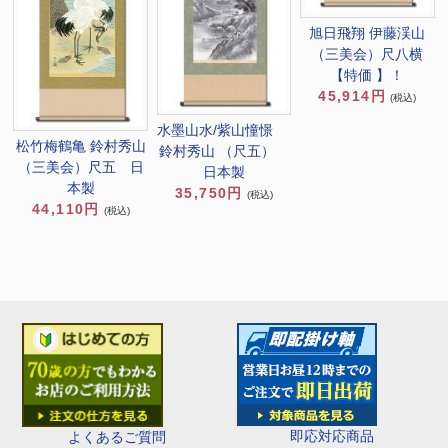
旭日飛翔 伊藤渓山
（三美会）尺八横
【特価 】！
45,914円
(税込)
水墨山水/紫山憧憬
松竹梅鶴亀 鈴村秀山
鈴村秀山 （尺五）
（三美会）尺五 日
日本製
本製
35,750円
(税込)
44,110円
(税込)
即応対応商品
よくあるご質問