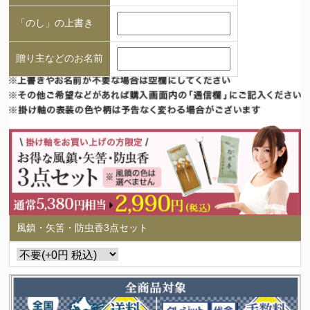
「のし」の上書き
贈り主などのお名前
風鎮・矢筈・防虫香3点セット