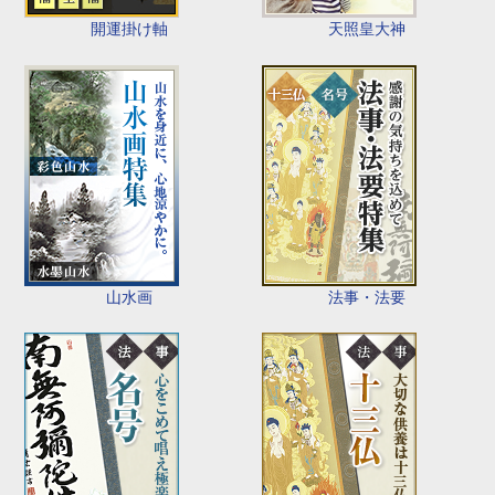
開運掛け軸
天照皇大神
山水画
法事・法要