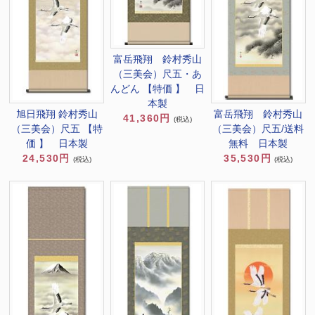
富岳飛翔 鈴村秀山
（三美会）尺五・あ
んどん 【特価 】 日
本製
旭日飛翔 鈴村秀山
富岳飛翔 鈴村秀山
41,360円
(税込)
（三美会）尺五 【特
（三美会）尺五/送料
価 】 日本製
無料 日本製
24,530円
35,530円
(税込)
(税込)