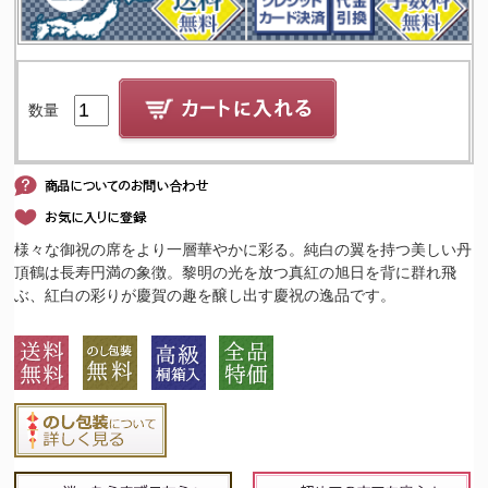
数量
様々な御祝の席をより一層華やかに彩る。純白の翼を持つ美しい丹
頂鶴は長寿円満の象徴。黎明の光を放つ真紅の旭日を背に群れ飛
ぶ、紅白の彩りが慶賀の趣を醸し出す慶祝の逸品です。