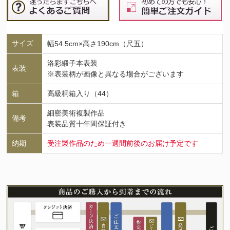
サイズ
幅54.5cm×高さ190cm（尺五）
洛彩緞子本表装
表装
※表装柄が画像と異なる場合がございます
箱
高級桐箱入り（44）
細密美術複製作品
備考
表装品質十年間保証付き
納期
受注製作品のため一週間前後のお届け予定です