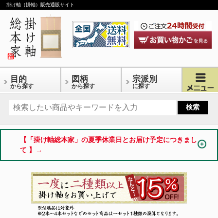
掛け軸（掛軸）販売通販サイト
目的
図柄
宗派別
から探す
から探す
に探す
【「掛け軸総本家」の夏季休業日とお届け予定につきまし
て 】→