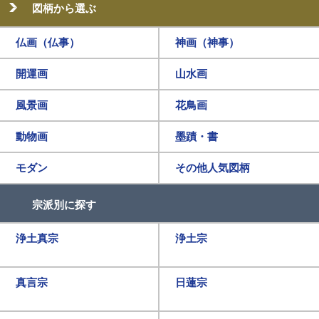
図柄から選ぶ
仏画（仏事）
神画（神事）
開運画
山水画
風景画
花鳥画
動物画
墨蹟・書
モダン
その他人気図柄
宗派別に探す
浄土真宗
浄土宗
真言宗
日蓮宗