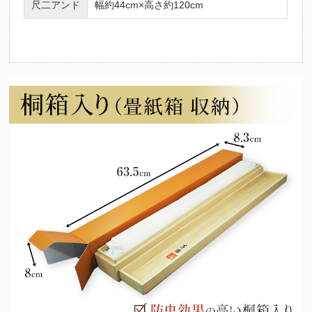
尺二アンド
幅約44cm×高さ約120cm