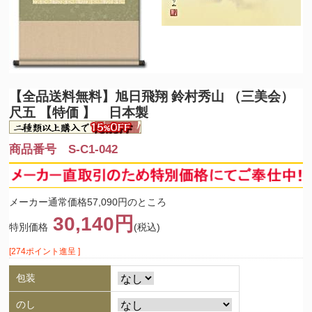
【全品送料無料】
旭日飛翔 鈴村秀山 （三美会）
尺五 【特価 】 日本製
商品番号 S-C1-042
メーカー通常価格57,090円のところ
30,140円
特別価格
(税込)
[274ポイント進呈 ]
包装
のし