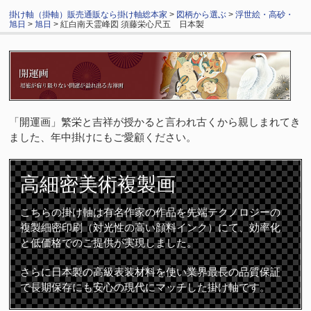
掛け軸（掛軸）販売通販なら掛け軸総本家
>
図柄から選ぶ
>
浮世絵・高砂・
旭日
>
旭日
> 紅白南天霊峰図 須藤栄心尺五 日本製
「開運画」繁栄と吉祥が授かると言われ古くから親しまれてき
ました、年中掛けにもご愛顧ください。
高細密
美術複製画
こちらの掛け軸は有名作家の作品を先端テクノロジーの
複製細密印刷（対光性の高い顔料インク）にて、効率化
と低価格でのご提供が実現しました。
さらに日本製の高級表装材料を使い業界最長の品質保証
で長期保存にも安心の現代にマッチした掛け軸です。