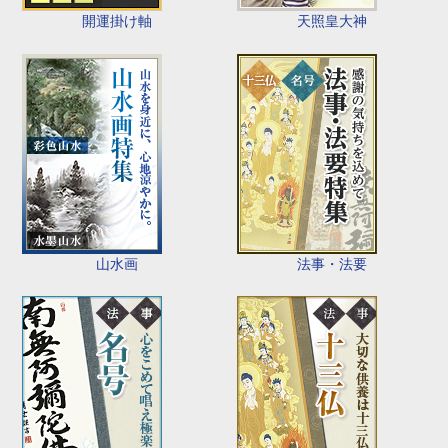
開運掛け軸
天照皇大神
山水画
法事・法要