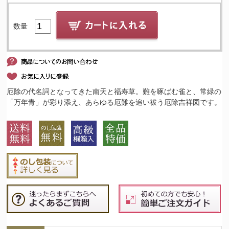
数量
厄除の代名詞となってきた南天と福寿草。難を啄ばむ雀と、常緑の
「万年青」が彩り添え、あらゆる厄難を追い祓う厄除吉祥図です。