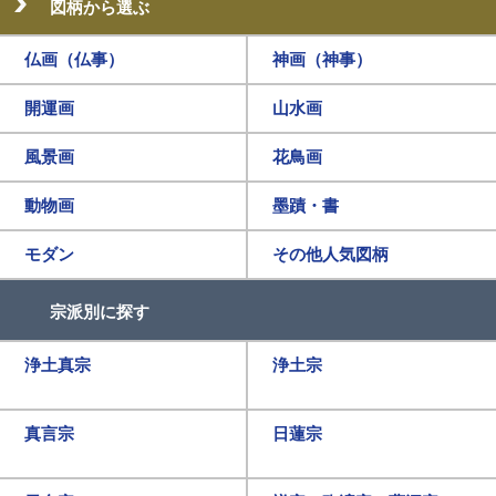
図柄から選ぶ
仏画（仏事）
神画（神事）
開運画
山水画
風景画
花鳥画
動物画
墨蹟・書
モダン
その他人気図柄
宗派別に探す
浄土真宗
浄土宗
真言宗
日蓮宗