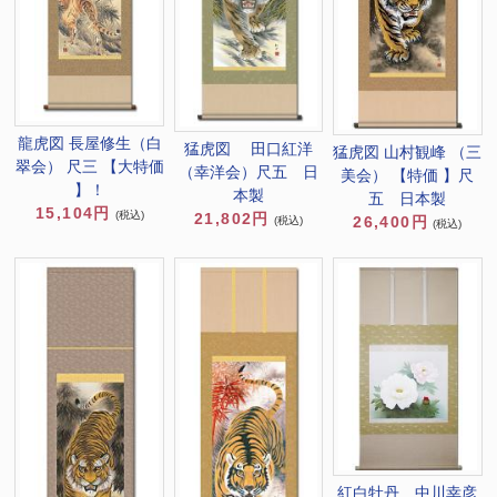
龍虎図 長屋修生（白
猛虎図 田口紅洋
猛虎図 山村観峰 （三
翠会） 尺三 【大特価
（幸洋会）尺五 日
美会） 【特価 】尺
】！
本製
五 日本製
15,104円
(税込)
21,802円
26,400円
(税込)
(税込)
紅白牡丹 中川幸彦