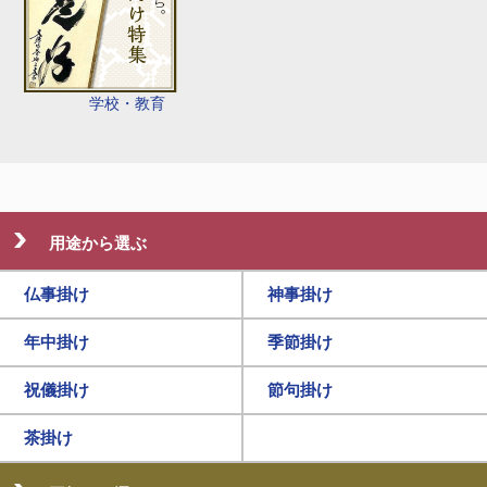
学校・教育
用途から選ぶ
仏事掛け
神事掛け
年中掛け
季節掛け
祝儀掛け
節句掛け
茶掛け