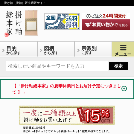
掛け軸（掛軸）販売通販サイト
目的
図柄
宗派別
から探す
から探す
に探す
【「掛け軸総本家」の夏季休業日とお届け予定につきまし
て 】→