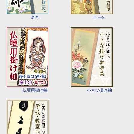
名号
十三仏
仏壇用掛け軸
小さな掛け軸