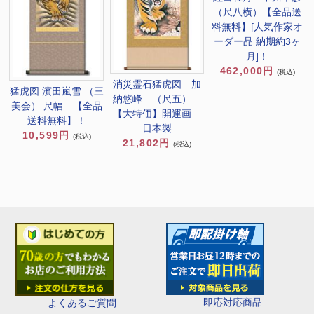
（尺八横）【全品送
料無料】[人気作家オ
ーダー品 納期約3ヶ
月]！
462,000円
(税込)
消災霊石猛虎図 加
猛虎図 濱田嵐雪 （三
納悠峰 （尺五）
美会） 尺幅 【全品
【大特価】開運画
送料無料】！
日本製
10,599円
(税込)
21,802円
(税込)
即応対応商品
よくあるご質問