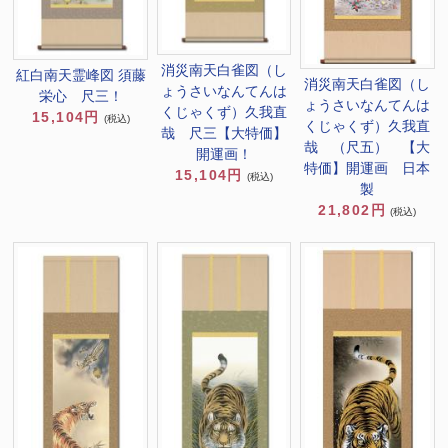
消災南天白雀図（し
紅白南天霊峰図 須藤
消災南天白雀図（し
ょうさいなんてんは
栄心 尺三！
ょうさいなんてんは
くじゃくず）久我直
15,104円
(税込)
くじゃくず）久我直
哉 尺三【大特価】
哉 （尺五） 【大
開運画！
特価】開運画 日本
15,104円
(税込)
製
21,802円
(税込)