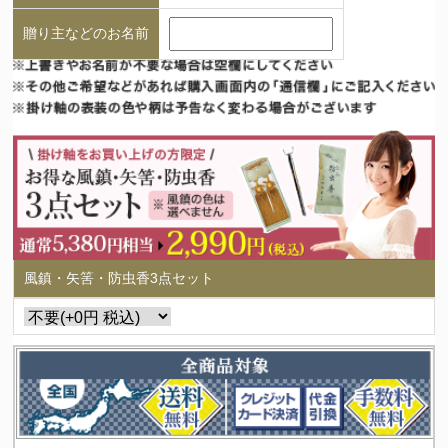
贈り主などのお名前
風鎮・矢筈・防虫香3点セット