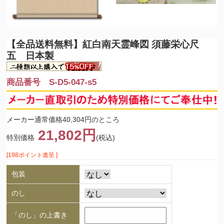
【全品送料無料】
紅白南天霊峰図 須藤栄心尺
五 日本製
商品番号 S-D5-047-s5
メーカー通常価格40,304円のところ
21,802円
特別価格
(税込)
[198ポイント進呈 ]
包装
のし
「のし」の上書き