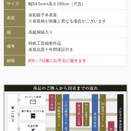
サイズ
幅54.5cm×高さ190cm（尺五）
洛彩緞子本表装
表装
※表装柄が画像と異なる場合がございます
箱
高級桐箱入り
特殊工芸細密作品
備考
表装品質十年間保証付き
納期
約5～7日後にお手元に届きます