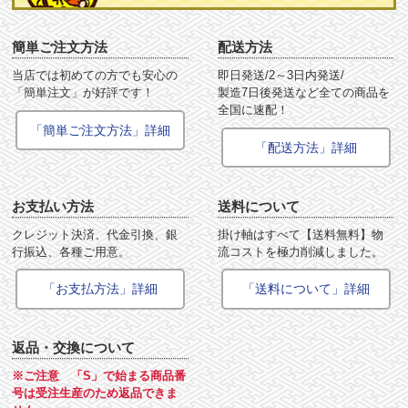
簡単ご注文方法
配送方法
当店では初めての方でも安心の
即日発送/2～3日内発送/
「簡単注文」が好評です！
製造7日後発送など全ての商品を
全国に速配！
「簡単ご注文方法」詳細
「配送方法」詳細
お支払い方法
送料について
クレジット決済、代金引換、銀
掛け軸はすべて【送料無料】物
行振込、各種ご用意。
流コストを極力削減しました。
「お支払方法」詳細
「送料について」詳細
返品・交換について
※ご注意 「S」で始まる商品番
号は受注生産のため返品できま