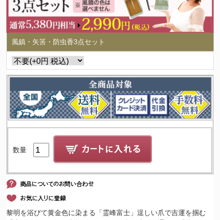
風鎮・矢筈・防虫香3点セット
数量
黎明を浴びて黄金色に染まる「霊峰富士」逞しい爪で吉運を掴む