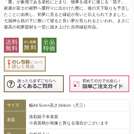
「鷹」が象徴である老松にとまり、物事を成すに通じる「茄子」、
家康が富士の裾野へ鷹狩りに出かけた際に、後の天下取りを予言し
たことに由来し、初夢に見ると縁起が良いと伝えられてきました。
七福神も枕の下に敷いて寝ると良い夢が見られるといわれ、まさに
最高の初夢題材を一堂に描き上げた吉祥縁起作品。
サイズ
幅44.5cm×高さ164cm（尺三）
洛彩緞子本表装
表装
※表装柄が画像と異なる場合がございます