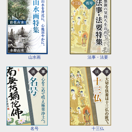
山水画
法事・法要
名号
十三仏