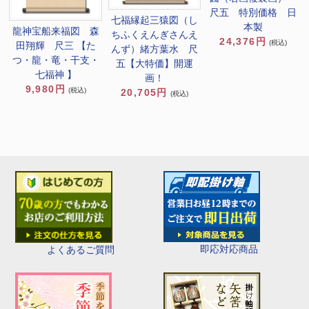
尺五 特別価格 日
七福縁起三猿図（し
本製
龍神宝船来福図 森
ちふくえんぎさんえ
24,376円
(税込)
田翔輝 尺三 【た
んず）緒方葉水 尺
つ・龍・竜・干支・
五【大特価】開運
七福神 】
画！
9,980円
(税込)
20,705円
(税込)
即応対応商品
よくあるご質問