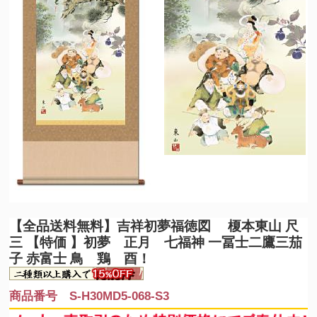
【全品送料無料】
吉祥初夢福徳図 榎本東山 尺
三 【特価 】初夢 正月 七福神 一冨士二鷹三茄
子 赤富士 鳥 鶏 酉！
商品番号 S-H30MD5-068-S3