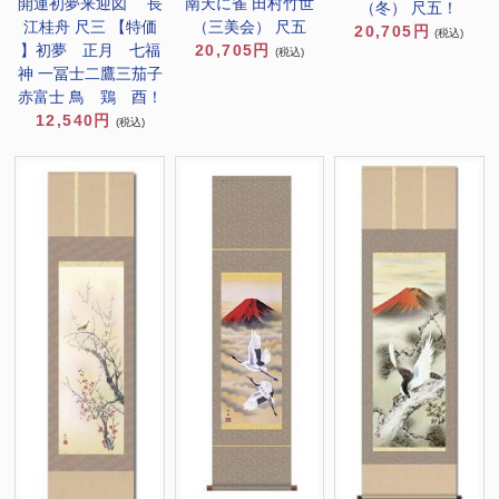
開運初夢来迎図 長
南天に雀 田村竹世
（冬） 尺五！
江桂舟 尺三 【特価
（三美会） 尺五
20,705円
(税込)
】初夢 正月 七福
20,705円
(税込)
神 一冨士二鷹三茄子
赤富士 鳥 鶏 酉！
12,540円
(税込)