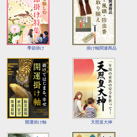
季節掛け
掛け軸関連商品
開運掛け軸
天照皇大神