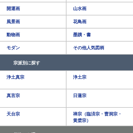
開運画
山水画
風景画
花鳥画
動物画
墨蹟・書
モダン
その他人気図柄
宗派別に探す
浄土真宗
浄土宗
真言宗
日蓮宗
天台宗
禅宗（臨済宗・曹洞宗・
黄檗宗）