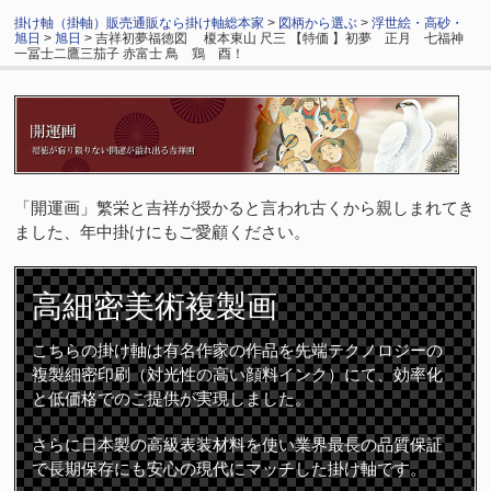
掛け軸（掛軸）販売通販なら掛け軸総本家
>
図柄から選ぶ
>
浮世絵・高砂・
旭日
>
旭日
> 吉祥初夢福徳図 榎本東山 尺三 【特価 】初夢 正月 七福神
一冨士二鷹三茄子 赤富士 鳥 鶏 酉！
「開運画」繁栄と吉祥が授かると言われ古くから親しまれてき
ました、年中掛けにもご愛顧ください。
高細密
美術複製画
こちらの掛け軸は有名作家の作品を先端テクノロジーの
複製細密印刷（対光性の高い顔料インク）にて、効率化
と低価格でのご提供が実現しました。
さらに日本製の高級表装材料を使い業界最長の品質保証
で長期保存にも安心の現代にマッチした掛け軸です。