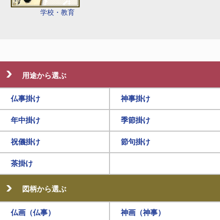
学校・教育
用途から選ぶ
仏事掛け
神事掛け
年中掛け
季節掛け
祝儀掛け
節句掛け
茶掛け
図柄から選ぶ
仏画（仏事）
神画（神事）