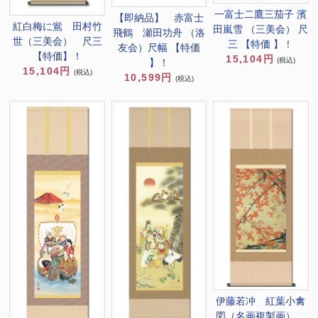
一富士二鷹三茄子 濱
【即納品】 赤富士
紅白梅に鴬 田村竹
田嵐雪 （三美会） 尺
飛鶴 瀬田功舟 （洛
世（三美会） 尺三
三 【特価 】！
友会）尺幅 【特価
【特価】！
15,104円
(税込)
】！
15,104円
(税込)
10,599円
(税込)
伊藤若冲 紅葉小禽
図（名画複製画）