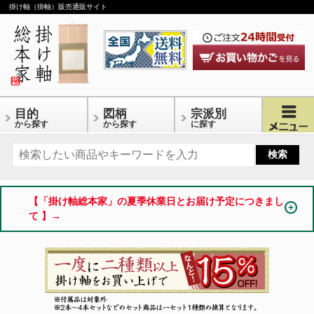
掛け軸（掛軸）販売通販サイト
目的
図柄
宗派別
から探す
から探す
に探す
【「掛け軸総本家」の夏季休業日とお届け予定につきまし
て 】→