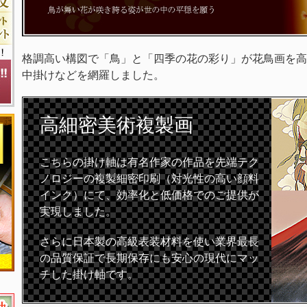
格調高い構図で「鳥」と「四季の花の彩り」が花鳥画を高
中掛けなどを網羅しました。
高細密
美術複製画
こちらの掛け軸は有名作家の作品を先端テク
ノロジーの複製細密印刷（対光性の高い顔料
インク）にて、効率化と低価格でのご提供が
実現しました。
さらに日本製の高級表装材料を使い業界最長
の品質保証で長期保存にも安心の現代にマッ
チした掛け軸です。