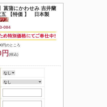
】
菖蒲にかわせみ 吉井蘭
尺五 【特価 】 日本製
-084
90円のところ
40円
(税込)