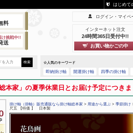
はじめて
ログイン・マイペ
!
無料
インターネット注文
24時間365日受付中!!
け挑戦中!!
発送
お買い物かごの中
☆人気のキーワード
即納掛け軸
開運掛け軸
四季の掛け軸
総本家」の夏季休業日とお届け予定につき
掛け軸（掛軸）販売通販なら掛け軸総本家
>
用途から選ぶ
>
季節掛け
尺五 【特価 】 日本製