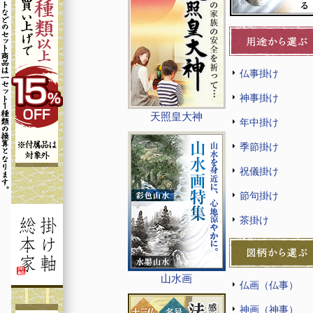
仏事掛け
神事掛け
天照皇大神
年中掛け
季節掛け
祝儀掛け
節句掛け
茶掛け
山水画
仏画（仏事）
神画（神事）