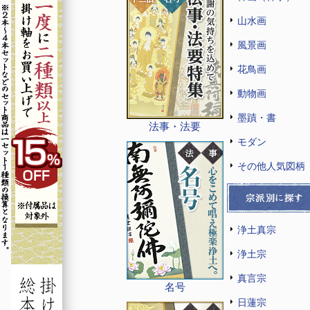
山水画
風景画
花鳥画
動物画
墨蹟・書
法事・法要
モダン
その他人気図柄
浄土真宗
浄土宗
真言宗
名号
日蓮宗