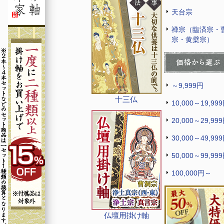
天台宗
禅宗（臨済宗・
宗・黄檗宗）
～9,999円
十三仏
10,000～19,99
20,000～29,99
30,000～49,99
50,000～99,99
100,000円～
仏壇用掛け軸