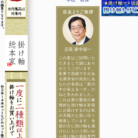
店長 家中栄一
この度はご訪問いた
だきまして誠にあり
がとうございます。
私事で恐縮ですがあ
る講演会の先生にあ
なたの名前は「家の
中が栄える一方」だ
ねと言われました。
これは家の繁栄の象
徴的な掛け軸を皆様
にお届けするのは私
の天職だと思い日々
精進しています。全
国の方に掛け軸を届
けたいという想いか
ら掛け軸の通販専門