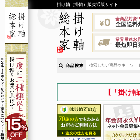
掛け軸（掛軸）販売通販サイト
全商品対象!
全国送料
業界最速お届
最短即日
【「掛け軸
よくあるご質問