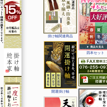
掛け軸関連商品
四本セット
開運掛け軸