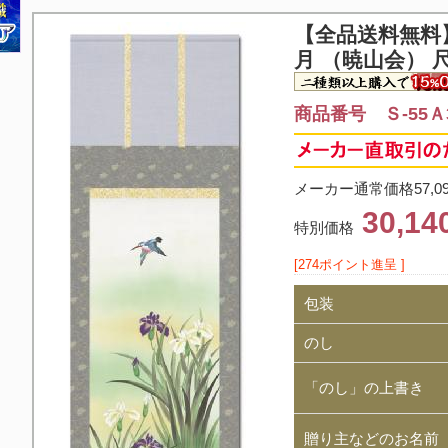
【全品送料無料
月 （暁山会） 
商品番号 Ｓ-55Ａ3
メーカー通常価格57,0
30,1
特別価格
[274ポイント進呈 ]
包装
のし
「のし」の上書き
贈り主などのお名前