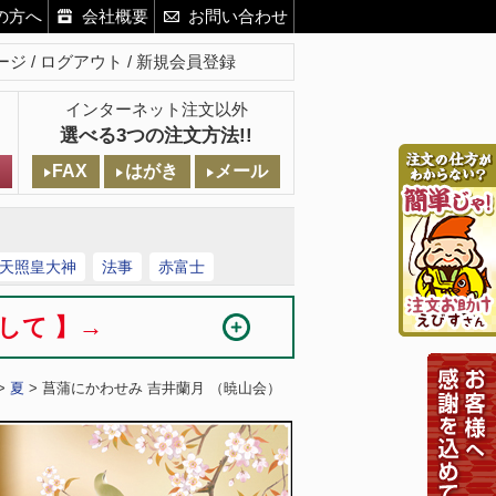
の方へ
会社概要
お問い合わせ
ージ
ログアウト
新規会員登録
インターネット注文以外
選べる3つの注文方法!!
FAX
はがき
メール
天照皇大神
法事
赤富士
まして 】→
>
夏
> 菖蒲にかわせみ 吉井蘭月 （暁山会）