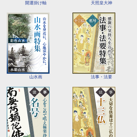
開運掛け軸
天照皇大神
山水画
法事・法要