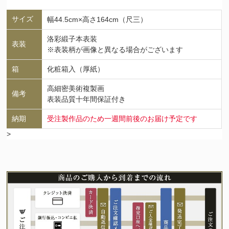
サイズ
幅44.5cm×高さ164cm（尺三）
洛彩緞子本表装
表装
※表装柄が画像と異なる場合がございます
箱
化粧箱入（厚紙）
高細密美術複製画
備考
表装品質十年間保証付き
納期
受注製作品のため一週間前後のお届け予定です
>