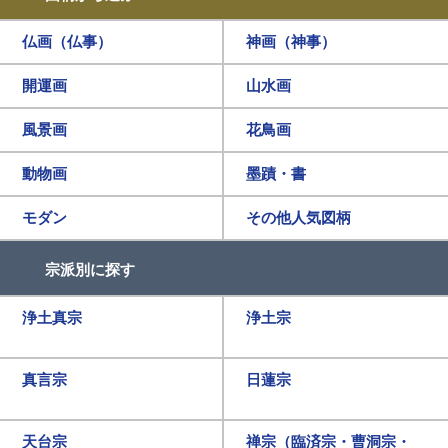
仏画（仏事）
神画（神事）
開運画
山水画
風景画
花鳥画
動物画
墨蹟・書
モダン
その他人気図柄
宗派別に探す
浄土真宗
浄土宗
真言宗
日蓮宗
天台宗
禅宗（臨済宗・曹洞宗・