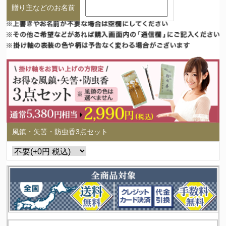
贈り主などのお名前
風鎮・矢筈・防虫香3点セット