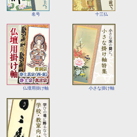
名号
十三仏
仏壇用掛け軸
小さな掛け軸