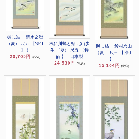
楓に鮎 清水玄澄
（夏） 尺五 【特価
楓に川蝉と鮎 北山歩
楓に鮎 鈴村秀山
】！
生 （夏） 尺五 【特
（夏） 尺三 【特価
20,705円
価 】 日本製
(税込)
】！
24,530円
(税込)
15,104円
(税込)