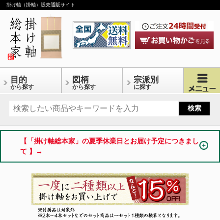
掛け軸（掛軸）販売通販サイト
目的
図柄
宗派別
から探す
から探す
に探す
【「掛け軸総本家」の夏季休業日とお届け予定につきまし
て 】→