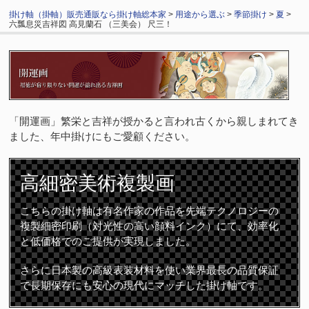
掛け軸（掛軸）販売通販なら掛け軸総本家
>
用途から選ぶ
>
季節掛け
>
夏
>
六瓢息災吉祥図 高見蘭石 （三美会） 尺三！
「開運画」繁栄と吉祥が授かると言われ古くから親しまれてき
ました、年中掛けにもご愛顧ください。
高細密
美術複製画
こちらの掛け軸は有名作家の作品を先端テクノロジーの
複製細密印刷（対光性の高い顔料インク）にて、効率化
と低価格でのご提供が実現しました。
さらに日本製の高級表装材料を使い業界最長の品質保証
で長期保存にも安心の現代にマッチした掛け軸です。