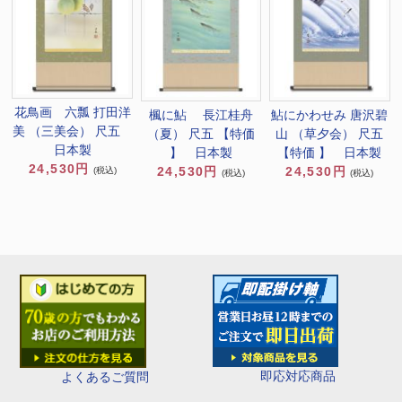
花鳥画 六瓢 打田洋
楓に鮎 長江桂舟
鮎にかわせみ 唐沢碧
美 （三美会） 尺五
（夏） 尺五 【特価
山 （草夕会） 尺五
日本製
】 日本製
【特価 】 日本製
24,530円
24,530円
24,530円
(税込)
(税込)
(税込)
即応対応商品
よくあるご質問