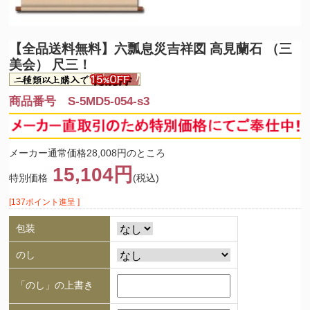
【全品送料無料】
六瓢息災吉祥図 高見蘭石 （三
美会） 尺三！
商品番号 S-5MD5-054-s3
メーカー通常価格28,008円のところ
15,104円
特別価格
(税込)
[137ポイント進呈 ]
包装
のし
「のし」の上書き