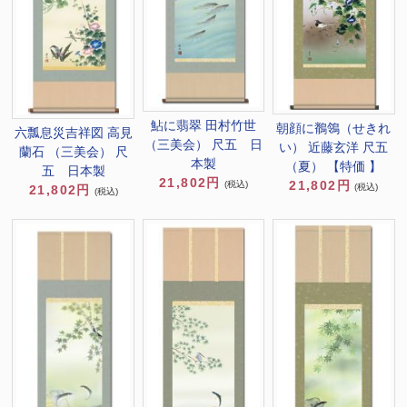
鮎に翡翠 田村竹世
朝顔に鶺鴒（せきれ
六瓢息災吉祥図 高見
（三美会） 尺五 日
い） 近藤玄洋 尺五
蘭石 （三美会） 尺
本製
（夏） 【特価 】
五 日本製
21,802円
21,802円
(税込)
(税込)
21,802円
(税込)