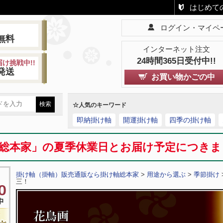
はじめて
ログイン・マイペ
!
無料
インターネット注文
24時間365日受付中!!
け挑戦中!!
発送
お買い物かごの中
☆人気のキーワード
即納掛け軸
開運掛け軸
四季の掛け軸
総本家」の夏季休業日とお届け予定につき
掛け軸（掛軸）販売通販なら掛け軸総本家
>
用途から選ぶ
>
季節掛け
三！