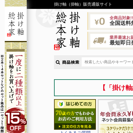
掛け軸（掛軸）販売通販サイト
全商品対象!
全国送料
業界最速お届
最短即日
【「掛け軸
よくあるご質問