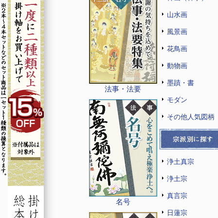
山水画
風景画
花鳥画
動物画
墨蹟・書
法事・法要
モダン
その他人気図柄
浄土真宗
浄土宗
真言宗
名号
日蓮宗