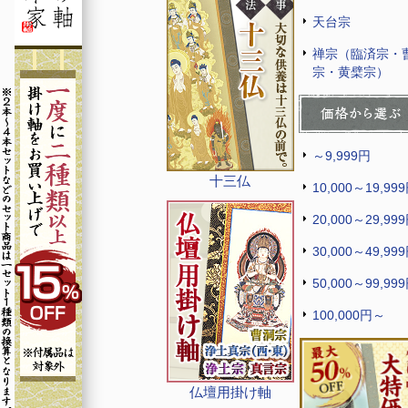
天台宗
禅宗（臨済宗・
宗・黄檗宗）
～9,999円
十三仏
10,000～19,99
20,000～29,99
30,000～49,99
50,000～99,99
100,000円～
仏壇用掛け軸