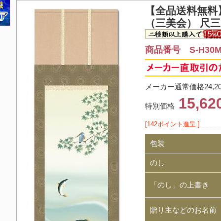
【全品送料無料
（三美会） 尺
商品番号 S-H30MA
メーカー通常価格24,2
15,6
特別価格
[142ポイント進呈 ]
包装
のし
「のし」の上書き
贈り主などのお名前