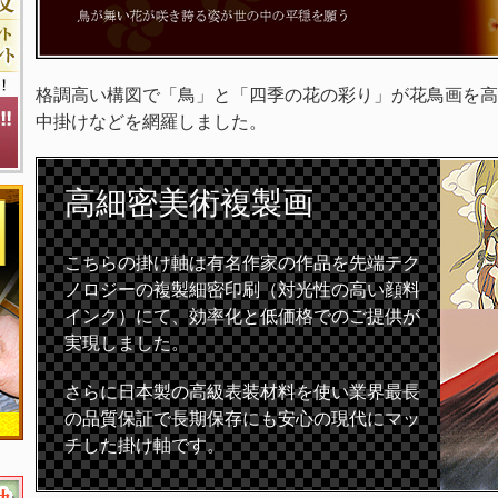
格調高い構図で「鳥」と「四季の花の彩り」が花鳥画を高
中掛けなどを網羅しました。
高細密
美術複製画
こちらの掛け軸は有名作家の作品を先端テク
ノロジーの複製細密印刷（対光性の高い顔料
インク）にて、効率化と低価格でのご提供が
実現しました。
さらに日本製の高級表装材料を使い業界最長
の品質保証で長期保存にも安心の現代にマッ
チした掛け軸です。