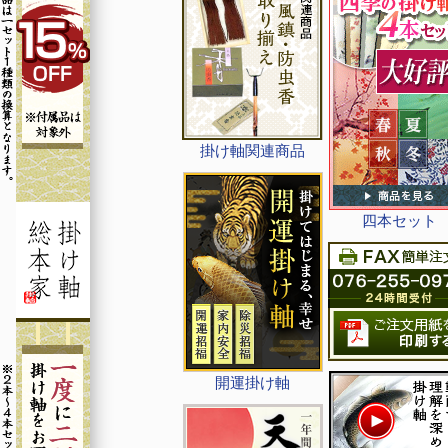
掛け軸関連商品
四本セット
開運掛け軸