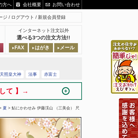
の方へ
会社概要
お問い合わせ
ージ
ログアウト
新規会員登録
インターネット注文以外
選べる3つの注文方法!!
FAX
はがき
メール
天照皇大神
法事
赤富士
まして 】→
>
夏
> 鮎にかわせみ 伊藤渓山 （三美会） 尺