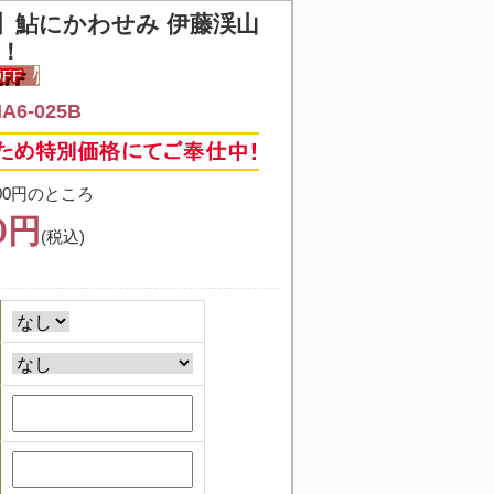
】
鮎にかわせみ 伊藤渓山
三！
6-025B
00円のところ
20円
(税込)