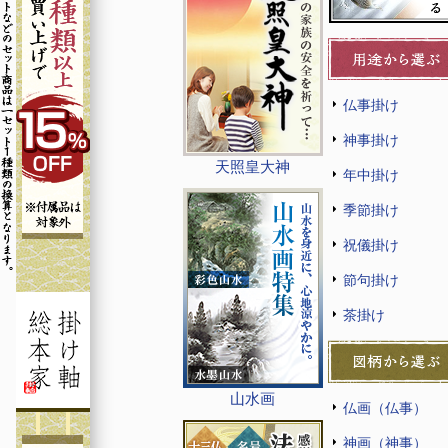
仏事掛け
神事掛け
天照皇大神
年中掛け
季節掛け
祝儀掛け
節句掛け
茶掛け
山水画
仏画（仏事）
神画（神事）