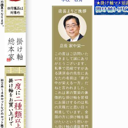
店長 家中栄一
この度はご訪問いた
だきまして誠にあり
がとうございます。
私事で恐縮ですがあ
る講演会の先生にあ
なたの名前は「家の
中が栄える一方」だ
ねと言われました。
これは家の繁栄の象
徴的な掛け軸を皆様
にお届けするのは私
の天職だと思い日々
精進しています。全
国の方に掛け軸を届
けたいという想いか
ら掛け軸の通販専門