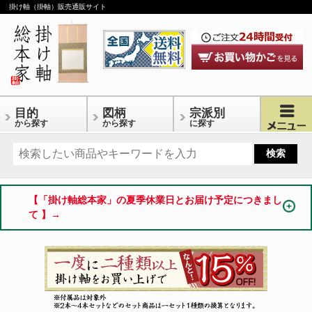
掛け軸（掛軸）販売通販サイト
目的
図柄
宗派別
から探す
から探す
に探す
【「掛け軸総本家」の夏季休業日とお届け予定につきまし
て 】→