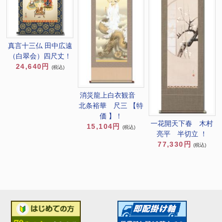
真言十三仏 田中広遠
（白翠会）四尺丈！
24,640円
(税込)
消災龍上白衣観音
北条裕華 尺三 【特
価 】！
一花開天下春 木村
15,104円
(税込)
亮平 半切立 ！
77,330円
(税込)