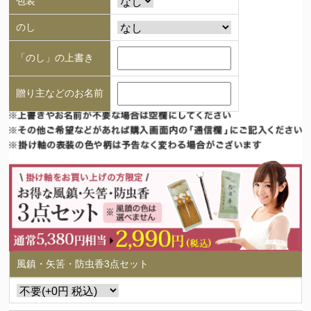
包装
のし
「のし」の上書き
贈り主などのお名前
風鎮・矢筈・防虫香3点セット