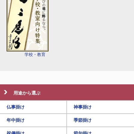
学校・教育
用途から選ぶ
仏事掛け
神事掛け
年中掛け
季節掛け
祝儀掛け
節句掛け