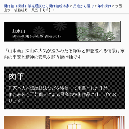
掛け軸（掛軸）販売通販なら掛け軸総本家
>
用途から選ぶ
>
年中掛け
> 水墨
山水 後藤桂月 尺五【肉筆】！
「山水画」深山の大気が澄みわたる静寂と郷愁溢れる情景は家
内の平安と精神の安息を願う掛け軸です
肉筆
作家本人が伝統技法などを駆使して手書きした作品。
また表装も工芸職人による最高の技術作品に仕上げてお
ります。