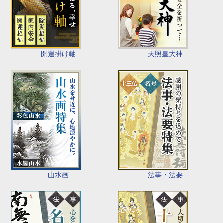
開運掛け軸
天照皇大神
山水画
法事・法要