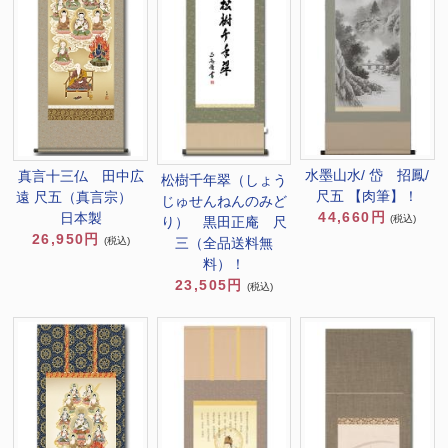
水墨山水/ 岱 招鳳/
真言十三仏 田中広
松樹千年翠（しょう
尺五 【肉筆】！
遠 尺五（真言宗）
じゅせんねんのみど
44,660円
日本製
(税込)
り） 黒田正庵 尺
26,950円
三（全品送料無
(税込)
料）！
23,505円
(税込)