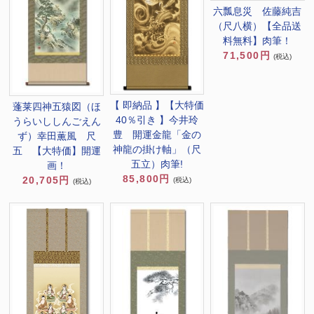
六瓢息災 佐藤純吉
（尺八横）【全品送
料無料】肉筆！
71,500円
(税込)
【 即納品 】【大特価
蓬莱四神五猿図（ほ
40％引き 】今井玲
うらいししんごえん
豊 開運金龍「金の
ず）幸田薫風 尺
神龍の掛け軸」（尺
五 【大特価】開運
五立）肉筆!
画！
85,800円
20,705円
(税込)
(税込)