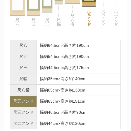
法要名
仏名
初七日
不動明王
ふどうみょうおう
二七日
釈迦如来
しゃかにょらい
三七日
文殊菩薩
もんじゅぼさつ
四七日
普賢菩薩
ふげんぼさつ
尺八
幅約64.5cm×高さ約190cm
五七日
地蔵菩薩
じぞうぼさつ
六七日
弥勒菩薩
みろくぼさつ
尺五
幅約54.5cm×高さ約190cm
七七日
薬師如来
やくしにょらい
尺三
幅約44.5cm×高さ約175cm
百カ日
観世音菩薩
かんのんぼさつ
尺幅
幅約35cm×高さ約140cm
一周忌
勢至菩薩
せいしぼさつ
三回忌
阿弥陀如来
尺八横
幅約65cm×高さ約138cm
あみだにょらい
七回忌
阿閃如来
あしゅくにょらい
尺五アンド
幅約63cm×高さ約151cm
十三回忌
大日如来
だいにちにょらい
尺三アンド
幅約46.5cm×高さ約90cm
三十三回忌
虚空蔵菩薩
こくうぞうぼさつ
尺二アンド
幅約44cm×高さ約120cm
十三仏の中には、人それぞれの守り本尊があるとされています。