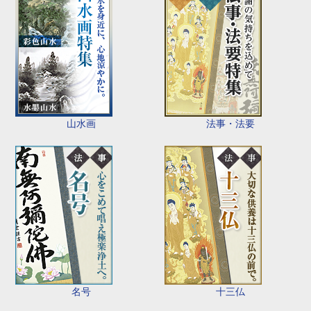
山水画
法事・法要
名号
十三仏