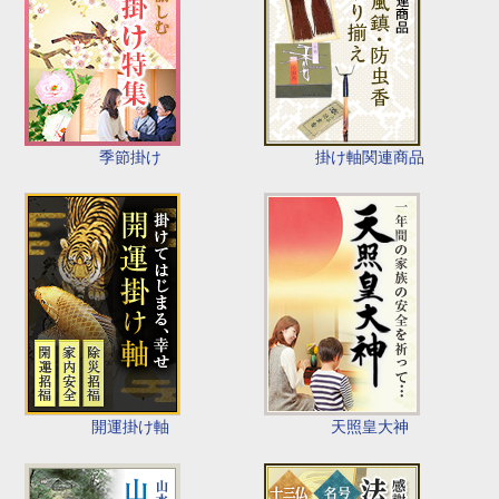
季節掛け
掛け軸関連商品
開運掛け軸
天照皇大神