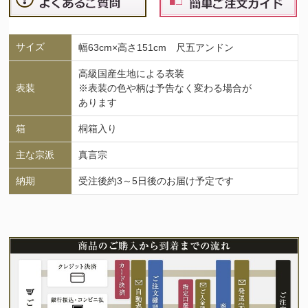
サイズ
幅63cm×高さ151cm 尺五アンドン
高級国産生地による表装
表装
※表装の色や柄は予告なく変わる場合が
あります
箱
桐箱入り
主な宗派
真言宗
納期
受注後約3～5日後のお届け予定です