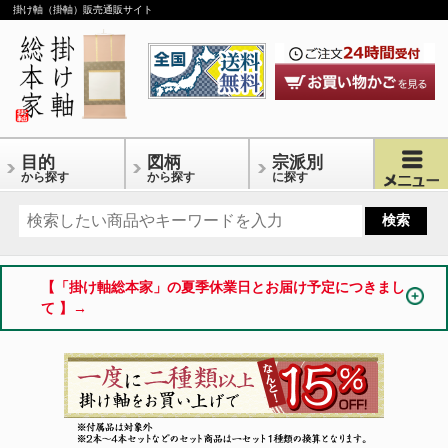
掛け軸（掛軸）販売通販サイト
目的
図柄
宗派別
から探す
から探す
に探す
【「掛け軸総本家」の夏季休業日とお届け予定につきまし
て 】→