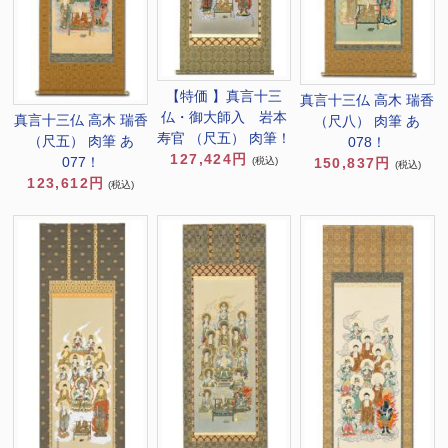
【特価 】真言十三
真言十三仏 高木 瑞香
仏・御大師入 岩本
真言十三仏 高木 瑞香
（尺八） 肉筆 あ
寿官 （尺五） 肉筆！
（尺五） 肉筆 あ
078！
127,424円
077！
150,837円
(税込)
(税込)
123,612円
(税込)