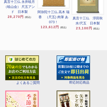
真言十三仏 永井暁月
（暁山会） 尺五アン
ド 日本製
阿弥陀十三仏 高木 瑞
28,270円
香 （尺五) 肉筆 あ
(税込)
真言十三仏 浮田秋
073！
水/尺五 日本製
123,612円
(税込)
23,100円
(税込)
即応対応商品
よくあるご質問