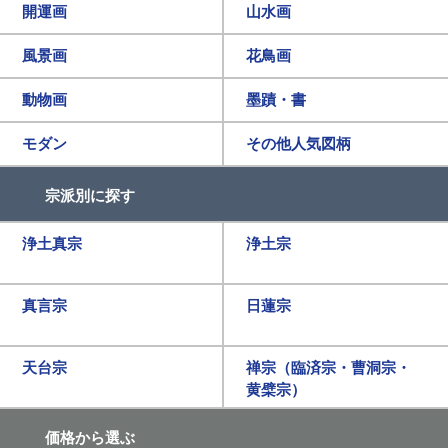
開運画
山水画
風景画
花鳥画
動物画
墨蹟・書
モダン
その他人気図柄
宗派別に探す
浄土真宗
浄土宗
真言宗
日蓮宗
天台宗
禅宗（臨済宗・曹洞宗・
黄檗宗）
価格から選ぶ