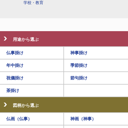
学校・教育
用途から選ぶ
仏事掛け
神事掛け
年中掛け
季節掛け
祝儀掛け
節句掛け
茶掛け
図柄から選ぶ
仏画（仏事）
神画（神事）