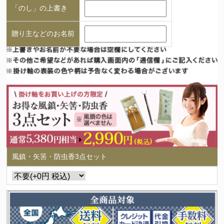
「のし」の上書き
贈り主などのお名前
風鎮・矢筈・防虫香3点セット