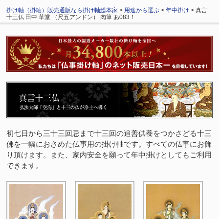
掛け軸（掛軸）販売通販なら掛け軸総本家
>
用途から選ぶ
>
年中掛け
> 真言
十三仏 田中 華堂 （尺五アンドン） 肉筆 あ083！
初七日から三十三回忌まで十三回の追善供養をつかさどる十三
佛を一幅におさめた仏事用の掛け軸です。すべての仏事にお飾
り頂けます。また、家内安全を願って年中掛けとしてもご利用
できます。