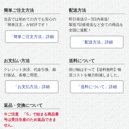
簡単ご注文方法
配送方法
当店では初めての方でも安心の
即日発送/2～3日内発送/
「簡単注文」が好評です！
製造7日後発送など全ての商品を
全国に速配！
「簡単ご注文方法」詳細
「配送方法」詳細
お支払い方法
送料について
クレジット決済、代金引換、銀
掛け軸はすべて【送料無料】物
行振込、各種ご用意。
流コストを極力削減しました。
「お支払方法」詳細
「送料について」詳細
返品・交換について
※ご注意 「S」で始まる商品番
号は受注生産のため返品できま
せん。