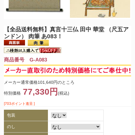
【全品送料無料】
真言十三仏 田中 華堂 （尺五ア
ンドン） 肉筆 あ083！
商品番号 G-A083
メーカー通常価格101,640円のところ
77,330円
特別価格
(税込)
[703ポイント進呈 ]
包装
のし