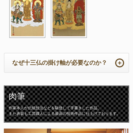
なぜ十三仏の掛け軸が必要なのか？
ご法事は初めての事ばかりで準備から当日までの心労は如何ばかり
かと存じます。法要の本来の目的において重要なのは供養するため
肉筆
のご住職の読経や仏壇です。仏壇周りは一番大切な所となります。
ご住職はじめ参列者が注目される場所となりますので仏壇仏具や床
の間の掛け軸は特に配慮が必要となります。
作家本人が伝統技法などを駆使して手書きした作品。
また表装も工芸職人による最高の技術作品に仕上げております。
十三仏の掛け軸は初七日から三十三回忌までの合計「十三回の追善
供養」をつかさどる守護仏です。故人は十三の仏様に見守られなが
ら極楽浄土に導かれて成仏すると言われています。