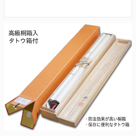
（十二支の守護仏にも起因）法要を期に祖先の供養とご自身やご家
族の守護を目的として心安らかな日々を過ごせるようこの掛け軸を
お掛けくださいませ。