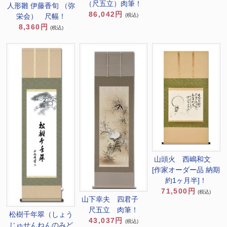
（尺五立）肉筆！
人形雛 伊藤香旬 （弥
86,042円
栄会） 尺幅！
(税込)
8,360円
(税込)
山頭火 西嶋和文
[作家オーダー品 納期
約1ヶ月半]！
71,500円
(税込)
山下幸夫 四君子
尺五立 肉筆！
松樹千年翠（しょう
43,037円
(税込)
じゅせんねんのみど