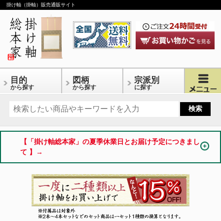
掛け軸（掛軸）販売通販サイト
目的
図柄
宗派別
から探す
から探す
に探す
【「掛け軸総本家」の夏季休業日とお届け予定につきまし
て 】→