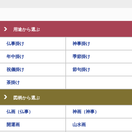
用途から選ぶ
仏事掛け
神事掛け
年中掛け
季節掛け
祝儀掛け
節句掛け
茶掛け
図柄から選ぶ
仏画（仏事）
神画（神事）
開運画
山水画