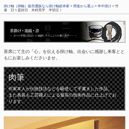
掛け軸（掛軸）販売通販なら掛け軸総本家
>
用途から選ぶ
>
年中掛け
> 竹
雀 日々是好日 木村亮平 半切立！
茶席にて主の「心」を伝える掛け軸。出会いに感謝し来客とと
もにお楽しみくださいませ。
肉筆
作家本人が伝統技法などを駆使して手書きした作品。
また表装も工芸職人による最高の技術作品に仕上げてお
ります。