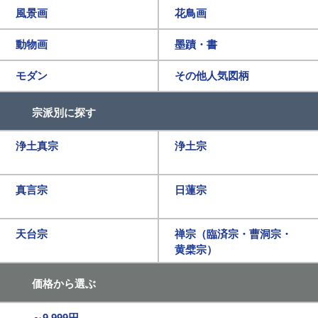
風景画
花鳥画
動物画
墨蹟・書
モダン
その他人気図柄
宗派別に探す
浄土真宗
浄土宗
真言宗
日蓮宗
天台宗
禅宗（臨済宗・曹洞宗・
黄檗宗）
価格から選ぶ
～9,999円