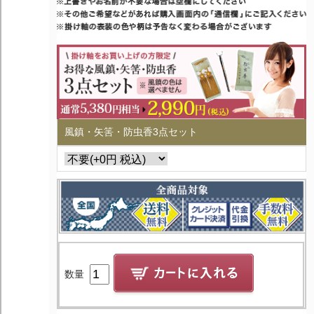
風鎮・矢筈・防虫香3点セット
数量