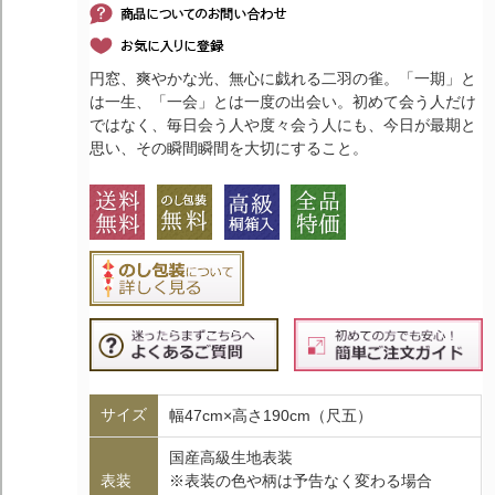
円窓、爽やかな光、無心に戯れる二羽の雀。「一期」と
は一生、「一会」とは一度の出会い。初めて会う人だけ
ではなく、毎日会う人や度々会う人にも、今日が最期と
思い、その瞬間瞬間を大切にすること。
サイズ
幅47cm×高さ190cm（尺五）
国産高級生地表装
表装
※表装の色や柄は予告なく変わる場合