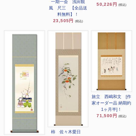
一期一会 浅田観
50,226円
(税込)
風 尺三 【全品送
料無料】！
23,505円
(税込)
旅立 西嶋和文 [作
家オーダー品 納期約
1ヶ月半]！
71,500円
(税込)
柿 佐々木愛日