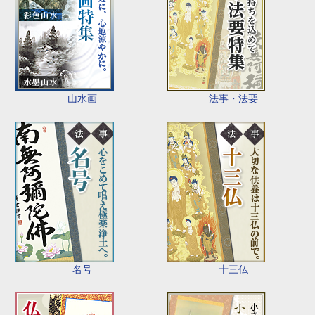
山水画
法事・法要
名号
十三仏