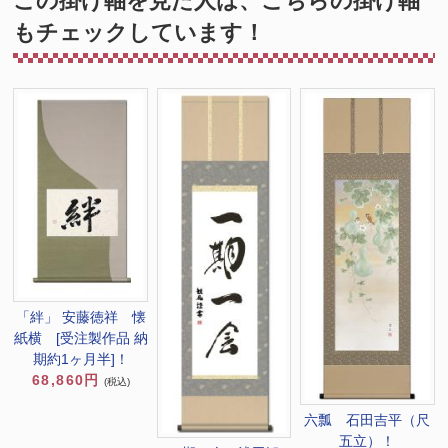
この掛け軸を見た人は、こちらの掛け軸
もチェックしています！
「絆」 安藤徳祥 懐
紙横 [受注製作品 納
期約1ヶ月半]！
68,860円
(税込)
六瓢 石田吉平（尺
五立）！