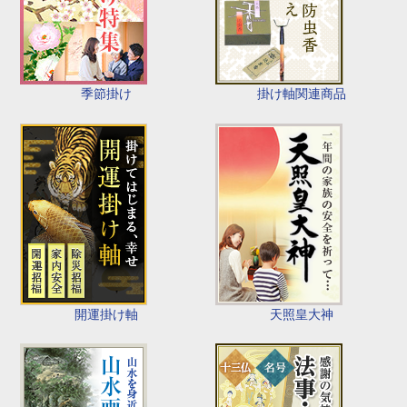
季節掛け
掛け軸関連商品
開運掛け軸
天照皇大神