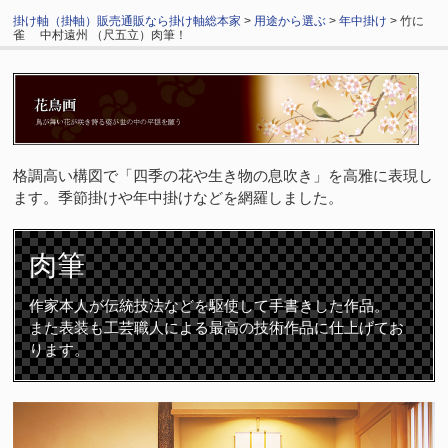
掛け軸（掛軸）販売通販なら掛け軸総本家
>
用途から選ぶ
>
年中掛け
> 竹に
雀 中村遠州 （尺五立）肉筆！
格調高い構図で「四季の花や生き物の息吹き」を高雅に表現し
ます。季節掛けや年中掛けなどを網羅しました。
肉筆
作家本人が伝統技法などを駆使して手書きした作品。
また表装も工芸職人による最高の技術作品に仕上げてお
ります。