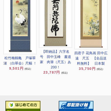
【即納品】六字名
四君子 花鳥画 田中広
号 田中玉峰 書道
松竹梅鶴亀 戸塚翠
遠 尺五 【全品送
家 肉筆（尺五）あ
漣 （白翠会）尺幅 ！
料無料】 日本製
200！
9,501円
35,750円
(税込)
(税込)
23,787円
(税込)