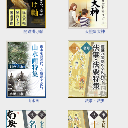
開運掛け軸
天照皇大神
山水画
法事・法要