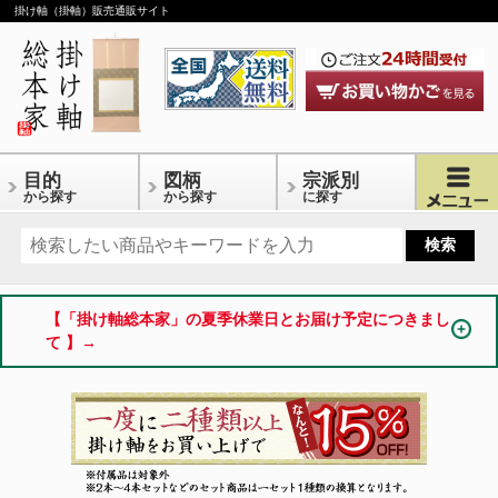
掛け軸（掛軸）販売通販サイト
目的
図柄
宗派別
から探す
から探す
に探す
【「掛け軸総本家」の夏季休業日とお届け予定につきまし
て 】→