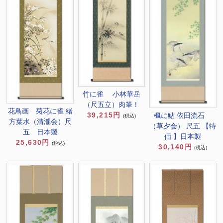
竹に雀 小林華岳
（尺五立）肉筆！
花鳥画 菊花に雀 緒
39,215円
楓に鮎 依田流石
(税込)
方葉水（清瀧会）尺
（草夕会） 尺五 【特
五 日本製
価 】日本製
25,630円
(税込)
30,140円
(税込)