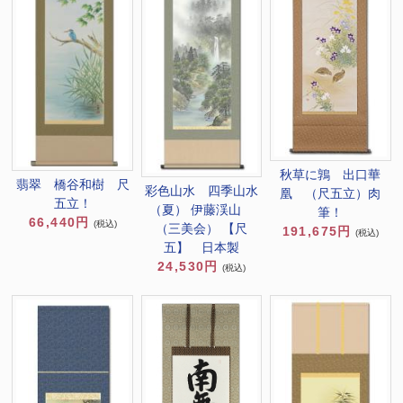
秋草に鶉 出口華
翡翠 橋谷和樹 尺
彩色山水 四季山水
凰 （尺五立）肉
五立！
（夏） 伊藤渓山
筆！
66,440円
(税込)
（三美会） 【尺
191,675円
(税込)
五】 日本製
24,530円
(税込)