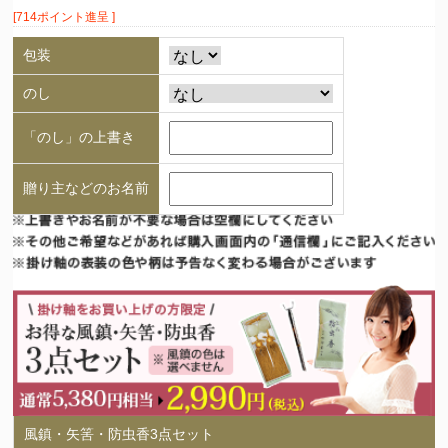
[714ポイント進呈 ]
包装
のし
「のし」の上書き
贈り主などのお名前
風鎮・矢筈・防虫香3点セット