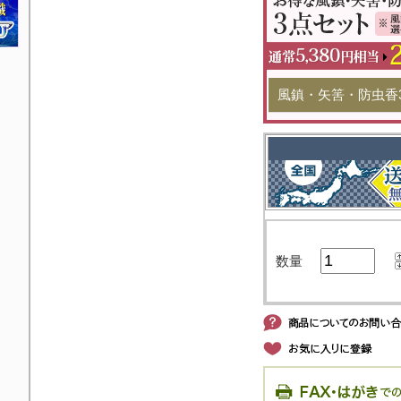
風鎮・矢筈・防虫香
数量