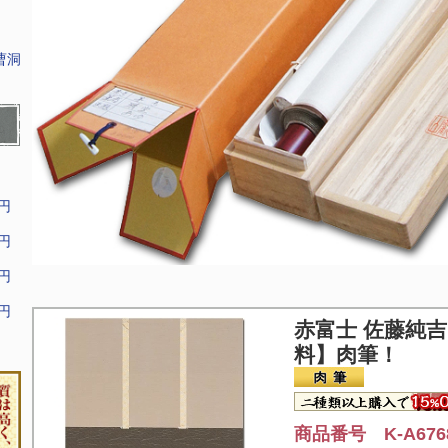
曹洞
9円
9円
9円
9円
赤富士 佐藤純
料】肉筆！
商品番号 K-A676