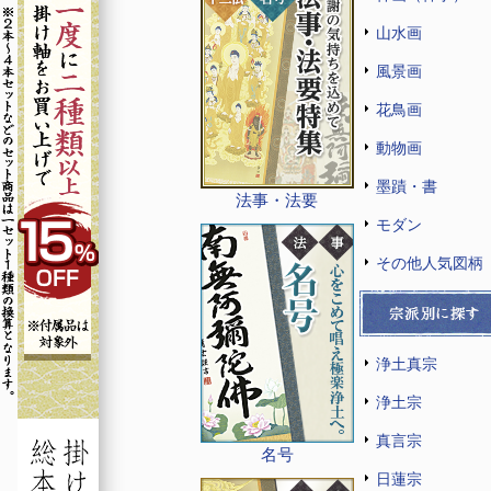
山水画
風景画
花鳥画
動物画
墨蹟・書
法事・法要
モダン
その他人気図柄
浄土真宗
浄土宗
真言宗
名号
日蓮宗