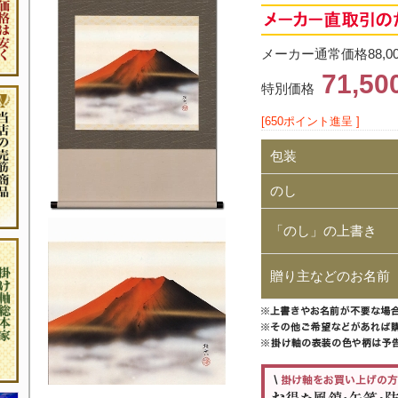
メーカー通常価格88,0
71,5
特別価格
[650ポイント進呈 ]
包装
のし
「のし」の上書き
贈り主などのお名前