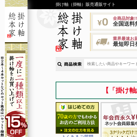
掛け軸（掛軸）販売通販サイト
全商品対象!
全国送料
業界最速お届
最短即日
【「掛け軸
よくあるご質問