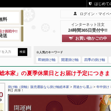
はじめて
ログイン・マイペ
!
無料
インターネット注文
24時間365日受付中!!
け挑戦中!!
発送
お買い物かごの中
☆人気のキーワード
即納掛け軸
開運掛け軸
四季の掛け軸
総本家」の夏季休業日とお届け予定につき
掛け軸（掛軸）販売通販なら掛け軸総本家
>
用途から選ぶ
>
年中掛け
料】肉筆！