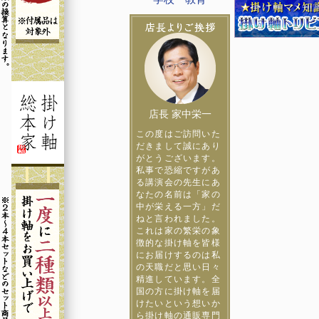
店長 家中栄一
この度はご訪問いた
だきまして誠にあり
がとうございます。
私事で恐縮ですがあ
る講演会の先生にあ
なたの名前は「家の
中が栄える一方」だ
ねと言われました。
これは家の繁栄の象
徴的な掛け軸を皆様
にお届けするのは私
の天職だと思い日々
精進しています。全
国の方に掛け軸を届
けたいという想いか
ら掛け軸の通販専門