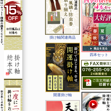
掛け軸関連商品
四本セット
開運掛け軸