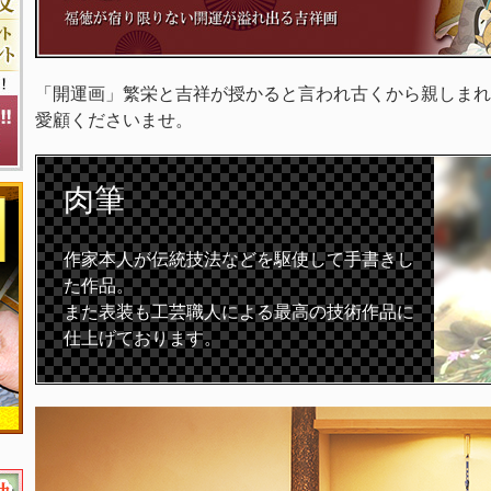
「開運画」繁栄と吉祥が授かると言われ古くから親しまれ
愛顧くださいませ。
肉筆
作家本人が伝統技法などを駆使して手書きし
た作品。
また表装も工芸職人による最高の技術作品に
仕上げております。