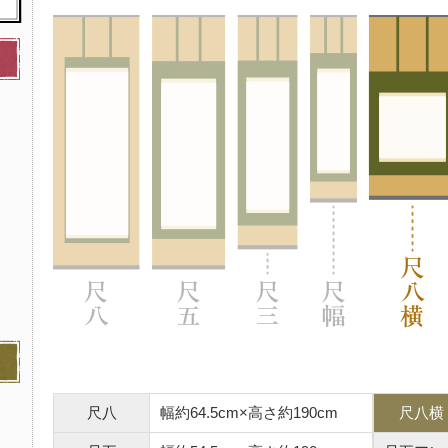
尺八
幅約64.5cm×高さ約190cm
尺八横