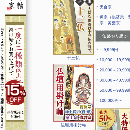
天台宗
禅宗（臨済宗・
宗・黄檗宗）
～9,999円
十三仏
10,000～19,99
20,000～29,99
30,000～49,99
50,000～99,99
100,000円～
仏壇用掛け軸