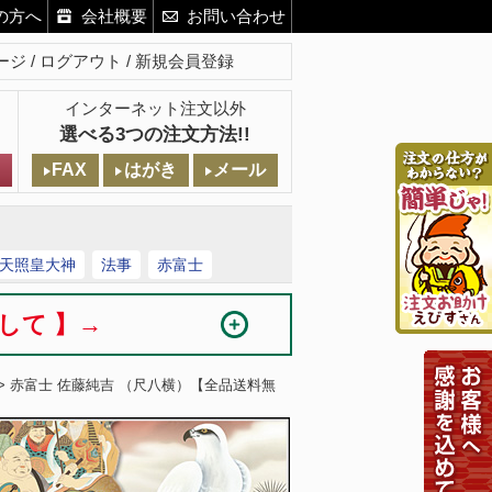
の方へ
会社概要
お問い合わせ
ージ
ログアウト
新規会員登録
インターネット注文以外
選べる3つの注文方法!!
FAX
はがき
メール
天照皇大神
法事
赤富士
まして 】→
> 赤富士 佐藤純吉 （尺八横）【全品送料無