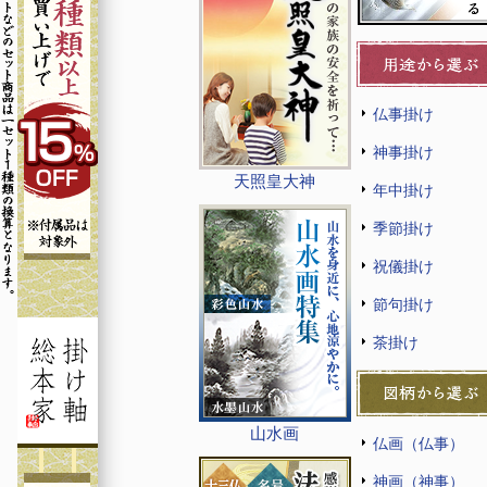
仏事掛け
神事掛け
天照皇大神
年中掛け
季節掛け
祝儀掛け
節句掛け
茶掛け
山水画
仏画（仏事）
神画（神事）